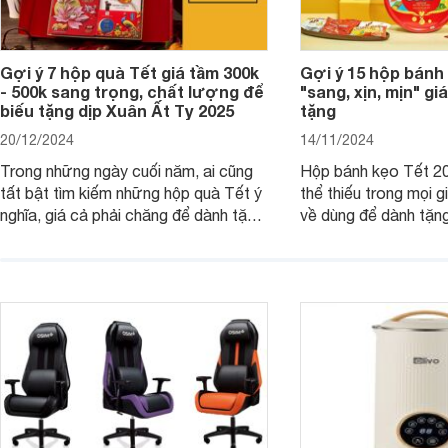
Gợi ý 7 hộp quà Tết giá tầm 300k
Gợi ý 15 hộp bánh
- 500k sang trọng, chất lượng để
"sang, xịn, mịn" giá
biếu tặng dịp Xuân Ất Tỵ 2025
tặng
20/12/2024
14/11/2024
Trong những ngày cuối năm, ai cũng
Hộp bánh kẹo Tết 20
tất bật tìm kiếm những hộp quà Tết ý
thể thiếu trong mọi g
nghĩa, giá cả phải chăng để dành tặng
về dùng để dành tặng
cho người thân, bạn bè, đồng nghiệp.
bè hoặc để chưng tr
Hãy để Websosanh.vn giới thiệu cho
tiên. Trong bài viết
bạn 7 mẫu hộp quà Tết giá tầm 300k
sẽ giới thiệu cho bạ
- 500k đẹp mắt nhé.
2025 mới vừa sang, 
mua sắm cuối năm.