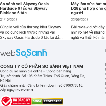
So sánh vali Skyway Oasis
Máy làm sữa hạt m
Hardside 6 tấc và Skyway
D28 phù hợp cho gi
Richland 6 tấc
người
31/10/2023
22/09/2023
Cùng là vali của thương hiệu Skyway
Bài review dưới đây 
và có cùng kích thước nhưng vali
nhìn rõ nét về những 
Skyway Oasis Hardside 6 tấc lại đắt
nghệ và thiết kế mà
hơn Vali Skyway Richland 6 tấc tận 1
Seka LN-D28 sở hữu
triệu đồng.
thể đưa ra quyết địn
CÔNG TY CỔ PHẦN SO SÁNH VIỆT NAM
Công cụ so sánh giá online - Không bán hàng
Trụ sở chính: Số 195 Khâm Thiên, Thổ Quan, Đống Đa,
Hà Nội
Giấy chứng nhận đăng ký kinh doanh số 0106373516,
cấp ngày 02/12/2013