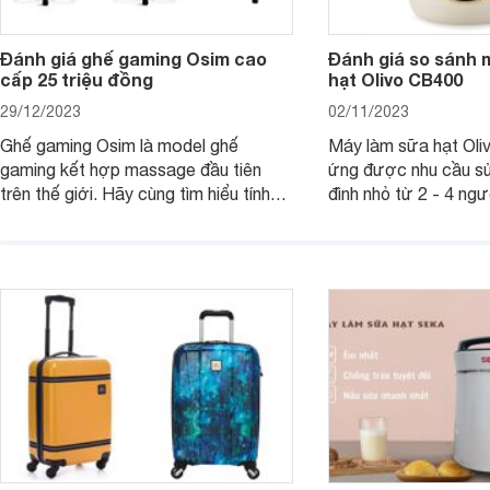
Đánh giá ghế gaming Osim cao
Đánh giá so sánh 
cấp 25 triệu đồng
hạt Olivo CB400
29/12/2023
02/11/2023
Ghế gaming Osim là model ghế
Máy làm sữa hạt Ol
gaming kết hợp massage đầu tiên
ứng được nhu cầu sử
trên thế giới. Hãy cùng tìm hiểu tính
đình nhỏ từ 2 - 4 ng
năng và chất lượng của sản phẩm
qua bài đánh giá dướ
ngay trong bài viết sau.
hơn về dòng máy này