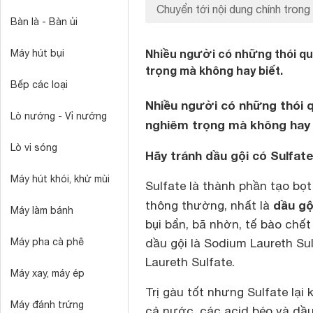
Chuyển tới nội dung chính trong 
Bàn là - Bàn ủi
Nhiều người có những thói qu
Máy hút bụi
trọng mà không hay biết.
Bếp các loại
Nhiều người có những thói 
Lò nướng - Vỉ nướng
nghiêm trọng mà không hay 
Lò vi sóng
Hãy tránh dầu gội có Sulfat
Máy hút khói, khử mùi
Sulfate là thành phần tạo bọ
dầu gộ
thông thường, nhất là
Máy làm bánh
bụi bẩn, bã nhờn, tế bào chế
Máy pha cà phê
dầu gội là Sodium Laureth Su
Laureth Sulfate.
Máy xay, máy ép
Trị gàu tốt nhưng Sulfate lại
Máy đánh trứng
cả nước, các acid béo và dầu