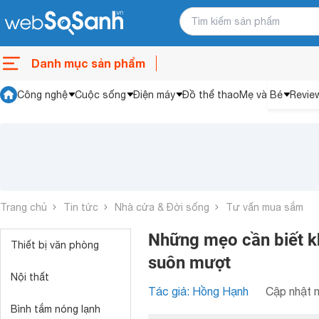
Danh mục sản phẩm
Công nghệ
Cuộc sống
Điện máy
Đồ thể thao
Mẹ và Bé
Revie
Trang chủ
Tin tức
Nhà cửa & Đời sống
Tư vấn mua sắm
Những mẹo cần biết kh
Thiết bị văn phòng
suôn mượt
Nội thất
Tác giả: Hồng Hạnh
Cập nhật n
Bình tắm nóng lạnh