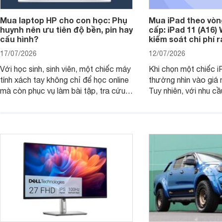
Mua laptop HP cho con học: Phụ
Mua iPad theo vòn
huynh nên ưu tiên độ bền, pin hay
cấp: iPad 11 (A16)
cấu hình?
kiểm soát chi phí 
17/07/2026
12/07/2026
Với học sinh, sinh viên, một chiếc máy
Khi chọn một chiếc i
tính xách tay không chỉ để học online
thường nhìn vào giá 
mà còn phục vụ làm bài tập, tra cứu,
Tuy nhiên, với nhu cầ
thuyết trình và giải trí nhẹ. Khi chọn
việc nhẹ và giải trí t
laptop HP cho con, phụ huynh nên
quan trọng hơn là tổn
nhìn theo nhu cầu sử dụng nhiều năm
mua bản nào, có cần
thay vì chỉ so sánh cấu hình trên giấy.
không, dùng được ba
nên nâng cấp.