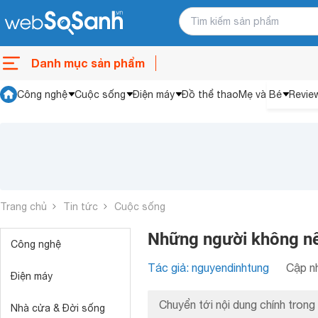
Danh mục sản phẩm
Công nghệ
Cuộc sống
Điện máy
Đồ thể thao
Mẹ và Bé
Revie
Trang chủ
Tin tức
Cuộc sống
Những người không nê
Công nghệ
Tác giả: nguyendinhtung
Cập nh
Điện máy
Chuyển tới nội dung chính trong 
Nhà cửa & Đời sống