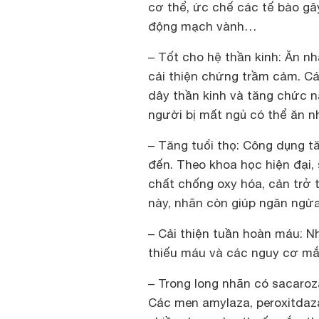
cơ thể, ức chế các tế bào g
động mạch vành…
– Tốt cho hệ thần kinh:
Ăn nhã
cải thiện chứng trầm cảm. Cá
dây thần kinh và tăng chức n
người bị mất ngủ có thể ăn nh
– Tăng tuổi thọ:
Công dụng tăn
đến. Theo khoa học hiện đại, 
chất chống oxy hóa, cản trở 
này, nhãn còn giúp ngăn ngừ
– Cải thiện tuần hoàn máu:
Nh
thiếu máu và các nguy cơ mắ
– Trong long nhãn có sacaroza, 
Các men amylaza, peroxitda