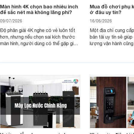
Màn hình 4K chọn bao nhiêu inch
Mua đồ chơi phụ ki
để sắc nét mà không lãng phí?
ở đâu uy tín?
09/07/2026
16/06/2026
Độ phân giải 4K nghe có vẻ luôn tốt
Một địa chỉ cung cấp
hơn, nhưng nếu chọn sai kích thước
bán tải uy tín sẽ giú
màn hình, người dùng có thể gặp giao
lượng vận hành cũng
diện quá nhỏ, phải phóng to nhiều
của chủ xe khi lên đ
hoặc không tận dụng hết không gian
hai" của mình.
hiển thị. Vậy màn hình 4K nên chọn
bao nhiêu inch là hợp lý?