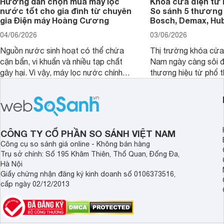
Hướng dẫn chọn mua máy lọc
Khóa cửa điện tử 
nước tốt cho gia đình từ chuyên
So sánh 5 thương 
gia Điện máy Hoàng Cương
Bosch, Demax, Hub
04/06/2026
03/06/2026
Nguồn nước sinh hoạt có thể chứa
Thị trường khóa cửa 
cặn bẩn, vi khuẩn và nhiều tạp chất
Nam ngày càng sôi đ
gây hại. Vì vậy, máy lọc nước chính
thương hiệu từ phổ 
hãng là giải pháp hiệu quả giúp bảo vệ
cấp. Nếu bạn đang b
sức khỏe và đảm bảo nguồn nước
cửa điện tử hãng nào 
sạch cho cả gia đình.
sẽ so sánh 5 thương
tâm nhiều hiện nay: 
Demax, Hubert và Gi
CÔNG TY CỔ PHẦN SO SÁNH VIỆT NAM
Công cụ so sánh giá online - Không bán hàng
Trụ sở chính: Số 195 Khâm Thiên, Thổ Quan, Đống Đa,
Hà Nội
Giấy chứng nhận đăng ký kinh doanh số 0106373516,
cấp ngày 02/12/2013