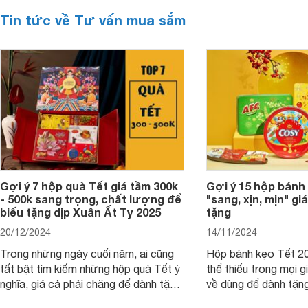
Tin tức về Tư vấn mua sắm
Gợi ý 7 hộp quà Tết giá tầm 300k
Gợi ý 15 hộp bánh
- 500k sang trọng, chất lượng để
"sang, xịn, mịn" giá
biếu tặng dịp Xuân Ất Tỵ 2025
tặng
20/12/2024
14/11/2024
Trong những ngày cuối năm, ai cũng
Hộp bánh kẹo Tết 20
tất bật tìm kiếm những hộp quà Tết ý
thể thiếu trong mọi g
nghĩa, giá cả phải chăng để dành tặng
về dùng để dành tặng
cho người thân, bạn bè, đồng nghiệp.
bè hoặc để chưng tr