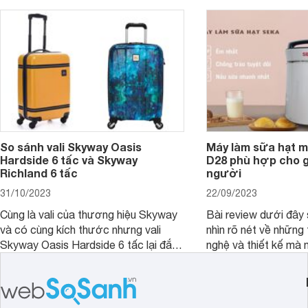
So sánh vali Skyway Oasis
Máy làm sữa hạt m
Hardside 6 tấc và Skyway
D28 phù hợp cho gi
Richland 6 tấc
người
31/10/2023
22/09/2023
Cùng là vali của thương hiệu Skyway
Bài review dưới đây 
và có cùng kích thước nhưng vali
nhìn rõ nét về những 
Skyway Oasis Hardside 6 tấc lại đắt
nghệ và thiết kế mà
hơn Vali Skyway Richland 6 tấc tận 1
Seka LN-D28 sở hữu
triệu đồng.
thể đưa ra quyết địn