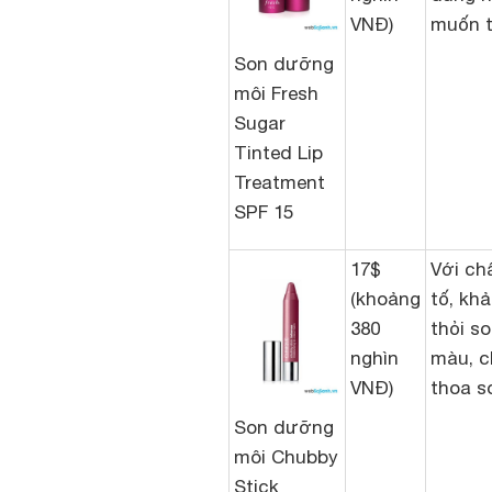
VNĐ)
muốn t
Son dưỡng
môi Fresh
Sugar
Tinted Lip
Treatment
SPF 15
17$
Với ch
(khoảng
tố, khả
380
thỏi s
nghìn
màu, c
VNĐ)
thoa s
Son dưỡng
môi Chubby
Stick