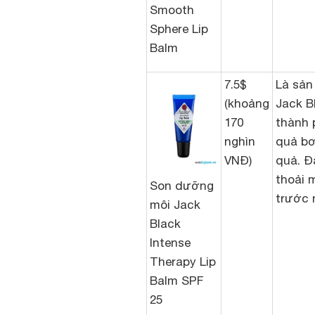
Smooth
Sphere Lip
Balm
7.5$
Là sản
(khoảng
Jack B
170
thành 
nghìn
quả bơ
VNĐ)
quả. Đ
thoải 
Son dưỡng
trước 
môi Jack
Black
Intense
Therapy Lip
Balm SPF
25