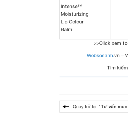
Intense™
Moisturizing
Lip Colour
Balm
>>Click xem t
Websosanh
.vn – 
Tìm kiế
"Tư vấn mua
Quay trở lại