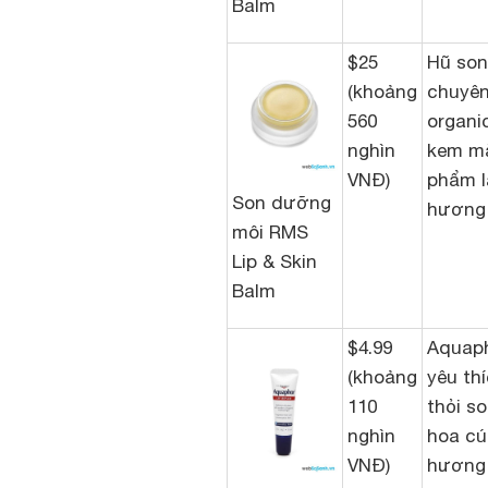
Balm
$25
Hũ son
(khoảng
chuyên
560
organi
nghìn
kem mắ
VNĐ)
phẩm l
Son dưỡng
hương 
môi RMS
Lip & Skin
Balm
$4.99
Aquaph
(khoảng
yêu th
110
thỏi s
nghìn
hoa cú
VNĐ)
hương 