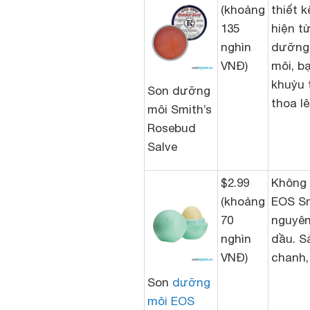
(khoảng
thiết 
135
hiện t
nghìn
dưỡng 
VNĐ)
môi, b
khuỷu 
Son dưỡng
thoa l
môi Smith’s
Rosebud
Salve
$2.99
Không 
(khoảng
EOS Sm
70
nguyên
nghìn
dầu. S
VNĐ)
chanh,
Son
dưỡng
môi EOS