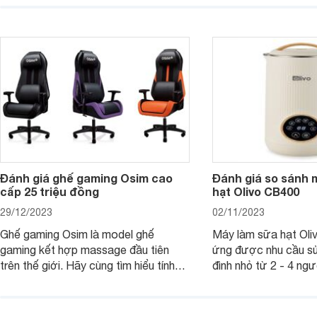
Hãy để Websosanh.vn giới thiệu cho
tiên. Trong bài viết
bạn 7 mẫu hộp quà Tết giá tầm 300k
sẽ giới thiệu cho bạ
- 500k đẹp mắt nhé.
2025 mới vừa sang, 
mua sắm cuối năm.
Đánh giá ghế gaming Osim cao
Đánh giá so sánh 
cấp 25 triệu đồng
hạt Olivo CB400
29/12/2023
02/11/2023
Ghế gaming Osim là model ghế
Máy làm sữa hạt Ol
gaming kết hợp massage đầu tiên
ứng được nhu cầu sử
trên thế giới. Hãy cùng tìm hiểu tính
đình nhỏ từ 2 - 4 ng
năng và chất lượng của sản phẩm
qua bài đánh giá dướ
ngay trong bài viết sau.
hơn về dòng máy này