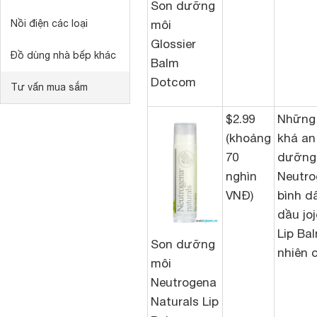
Son dưỡng
môi
Nồi điện các loại
Glossier
Đồ dùng nhà bếp khác
Balm
Dotcom
Tư vấn mua sắm
$2.99
Những 
(khoảng
khá an
70
dưỡng 
nghìn
Neutro
VNĐ)
bình d
dầu jo
Lip Bal
Son dưỡng
nhiên 
môi
Neutrogena
Naturals Lip