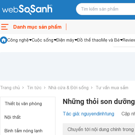
Danh mục sản phẩm
Công nghệ
Cuộc sống
Điện máy
Đồ thể thao
Mẹ và Bé
Revie
Trang chủ
Tin tức
Nhà cửa & Đời sống
Tư vấn mua sắm
Những thỏi son dưỡng
Thiết bị văn phòng
Tác giả: nguyendinhtung
Cập nh
Nội thất
Chuyển tới nội dung chính trong 
Bình tắm nóng lạnh