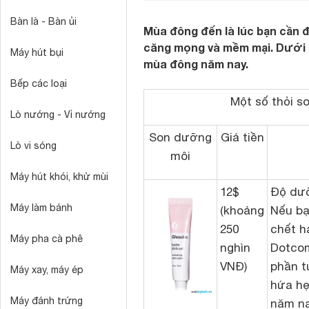
Bàn là - Bàn ủi
Mùa đông đến là lúc bạn cần 
căng mọng và mềm mại. Dưới đ
Máy hút bụi
mùa đông năm nay.
Bếp các loại
Một số thỏi 
Lò nướng - Vỉ nướng
Son dưỡng
Giá tiền
Lò vi sóng
môi
Máy hút khói, khử mùi
12$
Độ dưỡ
Máy làm bánh
(khoảng
Nếu bạ
250
chết h
Máy pha cà phê
nghìn
Dotcom
VNĐ)
phần t
Máy xay, máy ép
hứa hẹ
Máy đánh trứng
năm na