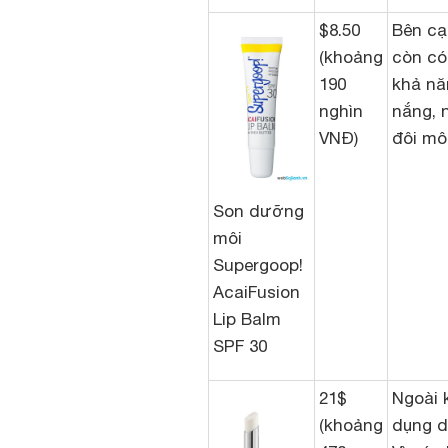
$8.50
Bên cạ
(khoảng
còn có
190
khả nă
nghìn
nắng, 
VNĐ)
đôi mô
Son dưỡng
môi
Supergoop!
AcaiFusion
Lip Balm
SPF 30
21$
Ngoài 
(khoảng
dụng d