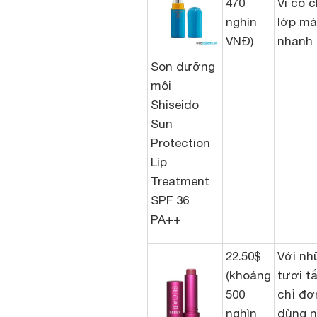
470
Vì có 
nghìn
lớp mà
VNĐ)
nhanh 
Son dưỡng
môi
Shiseido
Sun
Protection
Lip
Treatment
SPF 36
PA++
22.50$
Với nh
(khoảng
tươi t
500
chỉ đơ
nghìn
dùng n