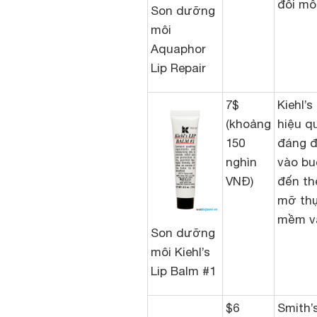
đôi mô
Son dưỡng
môi
Aquaphor
Lip Repair
7$
Kiehl’
(khoảng
hiệu q
150
đáng đ
nghìn
vào bu
VNĐ)
đến th
mỡ thực
mềm và
Son dưỡng
môi Kiehl’s
Lip Balm #1
$6
Smith’