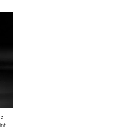
ẹp
ình