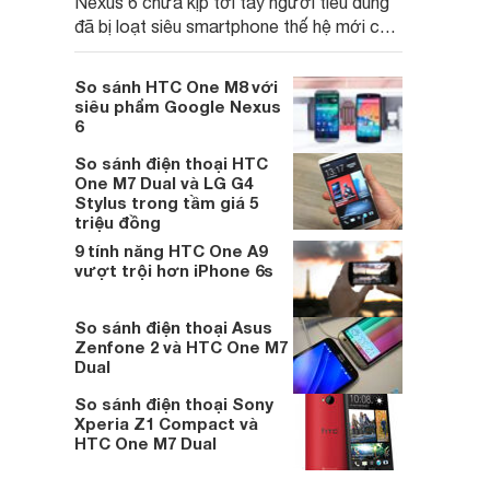
Nexus 6 chưa kịp tới tay người tiêu dùng
đã bị loạt siêu smartphone thế hệ mới của
Samsung và HTC lấn át
So sánh HTC One M8 với
siêu phẩm Google Nexus
6
So sánh điện thoại HTC
One M7 Dual và LG G4
Stylus trong tầm giá 5
triệu đồng
9 tính năng HTC One A9
vượt trội hơn iPhone 6s
So sánh điện thoại Asus
Zenfone 2 và HTC One M7
Dual
So sánh điện thoại Sony
Xperia Z1 Compact và
HTC One M7 Dual