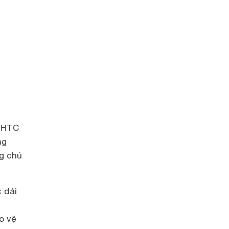
i
p HTC
ng
g chú
c dải
o vệ