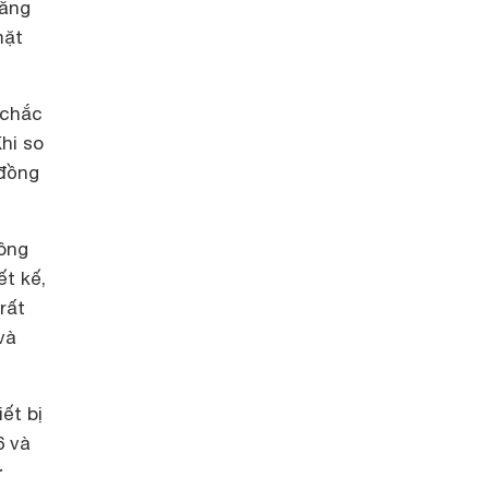
năng
mặt
 chắc
hi so
 đồng
hông
ết kế,
rất
và
ết bị
6 và
ỡ