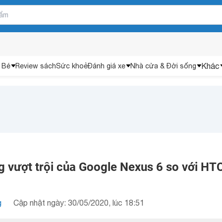
Khác
 Bé
Review sách
Sức khoẻ
Đánh giá xe
Nhà cửa & Đời sống
g vượt trội của Google Nexus 6 so với HT
g
Cập nhật ngày: 30/05/2020, lúc 18:51