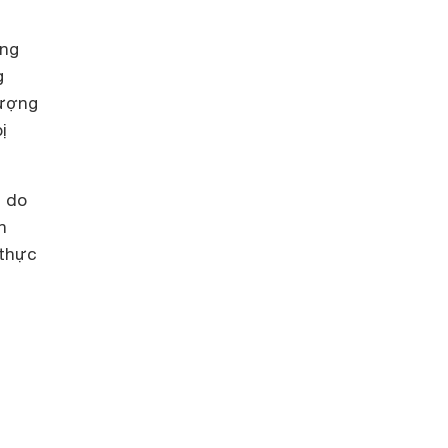
ông
g
tượng
ị
i do
n
 thực