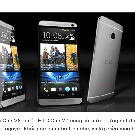
m One M8, chiếc HTC One M7 cũng sở hữu những nét đ
oại nguyên khối, góc cạnh bo tròn nhẹ, và lớp viền màn h