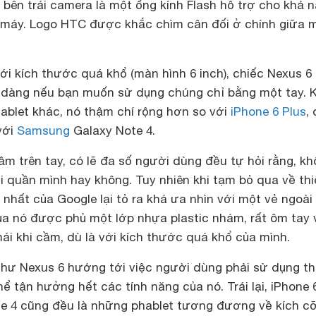
 bên trái camera là một ống kính Flash hỗ trợ cho khả 
 máy. Logo HTC được khắc chìm cân đối ở chính giữa 
i kích thước quá khổ (màn hình 6 inch), chiếc Nexus 6
 dàng nếu bạn muốn sử dụng chúng chỉ bằng một tay. K
ablet khác, nó thậm chí rộng hơn so với
iPhone 6 Plus
,
với
Samsung
Galaxy Note 4.
m trên tay, có lẽ đa số người dùng đều tự hỏi rằng, k
úi quần mình hay không. Tuy nhiên khi tạm bỏ qua về thi
 nhất của Google lại tỏ ra khá ưa nhìn với một vẻ ngoài 
ủa nó được phủ một lớp nhựa plastic nhám, rất ôm tay 
ái khi cầm, dù là với kích thước quá khổ của mình.
hư Nexus 6 hướng tới việc người dùng phải sử dụng thi
hể tận hưởng hết các tính năng của nó. Trái lại, iPhone 
e 4 cũng đều là những phablet tương đương về kích c