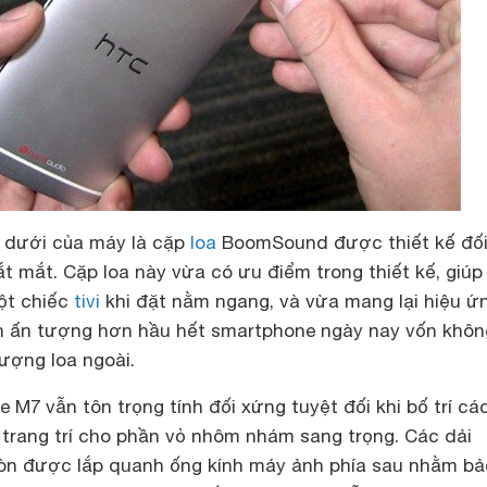
 dưới của máy là cặp
loa
BoomSound được thiết kế đố
ắt mắt. Cặp loa này vừa có ưu điểm trong thiết kế, giú
ột chiếc
tivi
khi đặt nằm ngang, và vừa mang lại hiệu ứ
h ấn tượng hơn hầu hết smartphone ngày nay vốn khôn
ượng loa ngoài.
 M7 vẫn tôn trọng tính đối xứng tuyệt đối khi bố trí cá
trang trí cho phần vỏ nhôm nhám sang trọng. Các dải
òn được lắp quanh ống kính máy ảnh phía sau nhằm bả