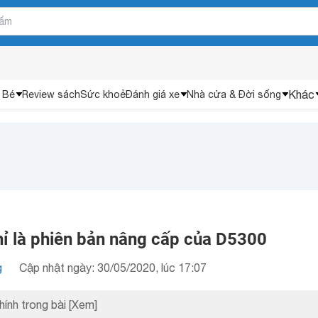
Khác
 Bé
Review sách
Sức khoẻ
Đánh giá xe
Nhà cửa & Đời sống
ỉ là phiên bản nâng cấp của D5300
g
Cập nhật ngày: 30/05/2020, lúc 17:07
hính trong bài
[Xem]