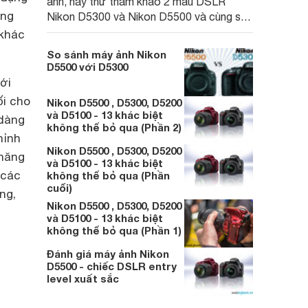
ảnh, hãy thử tham khảo 2 mẫu DSLR
ợng
Nikon D5300 và Nikon D5500 và cùng so
sánh các thông số kỹ thuật của chúng
 khác
trong bài viết dưới đây
So sánh máy ảnh Nikon
D5500 với D5300
ới
ối cho
Nikon D5500 , D5300, D5200
và D5100 - 13 khác biệt
 dàng
không thể bỏ qua (Phần 2)
hỉnh
Nikon D5500 , D5300, D5200
 năng
và D5100 - 13 khác biệt
 các
không thể bỏ qua (Phần
cuối)
ng,
Nikon D5500 , D5300, D5200
và D5100 - 13 khác biệt
không thể bỏ qua (Phần 1)
Đánh giá máy ảnh Nikon
D5500 - chiếc DSLR entry
level xuất sắc