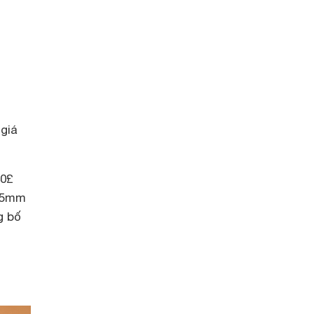
giá
40£
-55mm
g bố