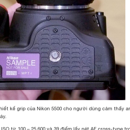
hiết kế grip của Nikon 5500 cho người dùng cảm thấy a
áy.
ISO từ 100 – 25,600 và 39 điểm lấy nét AF cross-type tr