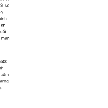
ết kế
òn
hình
 khi
uối
i màn
5500
nh
g cầm
nhưng
.