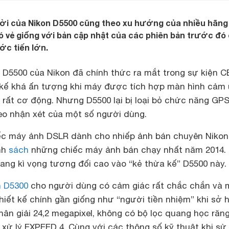
ời của Nikon D5500 cũng theo xu hướng của nhiều hãng
có vẻ giống với bản cập nhật của các phiên bản trước đó
ớc tiến lớn.
D5500 của Nikon đã chính thức ra mắt trong sự kiện C
t kế khá ấn tượng khi máy được tích hợp màn hình cảm
 rất cơ động. Nhưng D5500 lại bị loại bỏ chức năng GPS
heo nhận xét của một số người dùng.
ếc máy ảnh DSLR dành cho nhiếp ảnh bán chuyên Nikon
nh
sách
những chiếc máy ảnh bán chạy nhất năm 2014.
ang kì vọng tương đối cao vào “kẻ thừa kế” D5500 này.
n D5300
cho người dùng có cảm giác rất chắc chắn và
hiết kế chính gần giống như “người tiền nhiệm” khi sở 
ân giải 24,2 megapixel, không có bộ lọc quang học răn
 xử lý EXPEED 4. Cùng với các thông số kỹ thuật khi sử