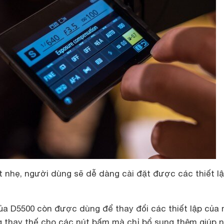
t nhẹ, người dùng sẽ dễ dàng cài đặt được các thiết l
a D5500 còn được dùng để thay đổi các thiết lập của
g thay thế cho các nút bấm mà chỉ bổ sung thêm giúp 