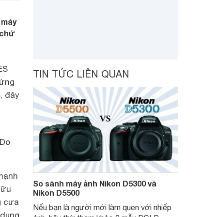
 máy
 chứ
ES
TIN TỨC LIÊN QUAN
 ứng
, đây
 Do
 mạnh
So sánh máy ảnh Nikon D5300 và
hữu
Nikon D5500
g cưa
Nếu bạn là người mới làm quen với nhiếp
 dụng