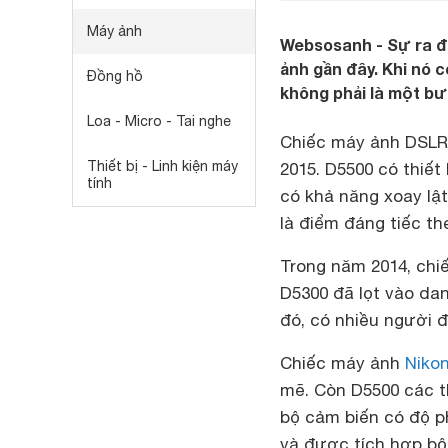
Máy ảnh
Websosanh - Sự ra đ
ảnh gần đây. Khi nó 
Đồng hồ
không phải là một bư
Loa - Micro - Tai nghe
Chiếc máy ảnh DSLR 
Thiết bị - Linh kiện máy
2015. D5500 có thiế
tính
có khả năng xoay lật
là điểm đáng tiếc t
Trong năm 2014, chi
D5300 đã lọt vào da
đó, có nhiều người đ
Chiếc máy ảnh
Niko
mẽ. Còn D5500 các t
bộ cảm biến có độ ph
và được tích hợp bộ