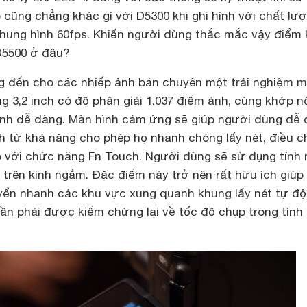
 cũng chẳng khác gì với D5300 khi ghi hình với chất lư
khung hình 60fps. Khiến người dùng thắc mắc vậy điểm
 D5500 ở đâu?
g đến cho các nhiếp ảnh bán chuyên một trải nghiệm m
 3,2 inch có độ phân giải 1.037 điểm ảnh, cùng khớp n
ình dễ dàng. Màn hình cảm ứng sẽ giúp người dùng dễ
h từ khả năng cho phép họ nhanh chóng lấy nét, điều c
ụp với chức năng Fn Touch. Người dùng sẽ sử dụng tính
trên kính ngắm. Đặc điểm này trở nên rất hữu ích giúp
uyển nhanh các khu vực xung quanh khung lấy nét tự độ
 cần phải được kiểm chứng lại về tốc độ chụp trong tình