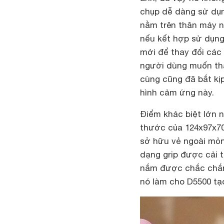
chụp dễ dàng sử dụng
nằm trên thân máy ng
nếu kết hợp sử dụng
mới để thay đổi các 
người dùng muốn tha
cùng cũng đã bắt kị
hình cảm ứng này.
Điểm khác biệt lớn n
thước của 124x97x70
sở hữu vẻ ngoài mỏn
dạng grip được cải 
nắm được chắc chắn 
nó làm cho D5500 tạ