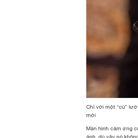
Chỉ với một “cú” lướ
mới
Màn hình cảm ứng củ
ảnh, dù vậy nó khôn