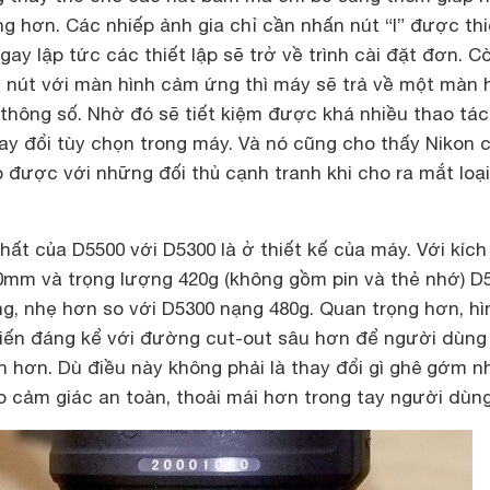
 hơn. Các nhiếp ảnh gia chỉ cần nhấn nút “I” được thi
ay lập tức các thiết lập sẽ trở về trình cài đặt đơn. C
 nút với màn hình cảm ứng thì máy sẽ trả về một màn 
thông số. Nhờ đó sẽ tiết kiệm được khá nhiều thao tác
y đổi tùy chọn trong máy. Và nó cũng cho thấy Nikon c
p được với những đối thủ cạnh tranh khi cho ra mắt loạ
hất của D5500 với D5300 là ở thiết kế của máy. Với kích
mm và trọng lượng 420g (không gồm pin và thẻ nhớ) D
g, nhẹ hơn so với D5300 nạng 480g. Quan trọng hơn, hì
tiến đáng kể với đường cut-out sâu hơn để người dùn
hơn. Dù điều này không phải là thay đổi gì ghê gớm 
o cảm giác an toàn, thoải mái hơn trong tay người dùng