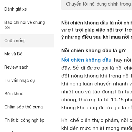
Chuyển tới nội dung chính trong 
Đánh giá xe
Nồi chiên không dầu là nồi ch
Báo chí nói về chúng
tôi
vượt trội giúp việc nội trợ t
ý những điều sau khi mua nồi 
Cuộc sống
Nồi chiên không dầu là gì?
Mẹ và Bé
Nồi chiên không dầu
, hay nồ
Review sách
đây. Sở dĩ được gọi là nồi c
đốt nóng không khí trong nồi
Tư vấn nhạc cụ
khí nóng luân chuyển nhanh 
nhiệt cao và tác động liên t
Sức khoẻ
chóng, thường là từ 10-15 ph
Chăm sóc thú cưng
không khí cũng được gọi là n
Khi chế biến thực phẩm, nồi 
Thiết bị công nghiệp
khí đến mức nhiệt mong muốn