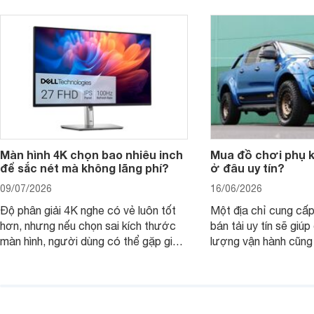
thay vì chỉ so sánh cấu hình trên giấy.
không, dùng được ba
nên nâng cấp.
Màn hình 4K chọn bao nhiêu inch
Mua đồ chơi phụ ki
để sắc nét mà không lãng phí?
ở đâu uy tín?
09/07/2026
16/06/2026
Độ phân giải 4K nghe có vẻ luôn tốt
Một địa chỉ cung cấp
hơn, nhưng nếu chọn sai kích thước
bán tải uy tín sẽ giú
màn hình, người dùng có thể gặp giao
lượng vận hành cũng
diện quá nhỏ, phải phóng to nhiều
của chủ xe khi lên đ
hoặc không tận dụng hết không gian
hai" của mình.
hiển thị. Vậy màn hình 4K nên chọn
bao nhiêu inch là hợp lý?