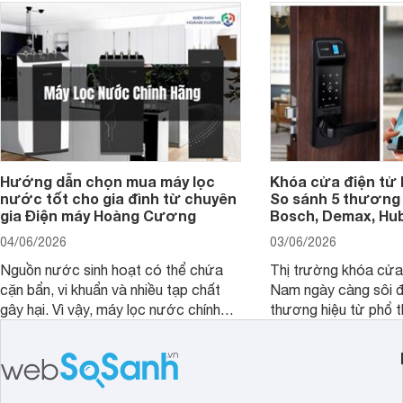
Hướng dẫn chọn mua máy lọc
Khóa cửa điện tử 
nước tốt cho gia đình từ chuyên
So sánh 5 thương 
gia Điện máy Hoàng Cương
Bosch, Demax, Hub
04/06/2026
03/06/2026
Nguồn nước sinh hoạt có thể chứa
Thị trường khóa cửa 
cặn bẩn, vi khuẩn và nhiều tạp chất
Nam ngày càng sôi đ
gây hại. Vì vậy, máy lọc nước chính
thương hiệu từ phổ 
hãng là giải pháp hiệu quả giúp bảo vệ
cấp. Nếu bạn đang b
sức khỏe và đảm bảo nguồn nước
cửa điện tử hãng nào 
sạch cho cả gia đình.
sẽ so sánh 5 thương
tâm nhiều hiện nay: 