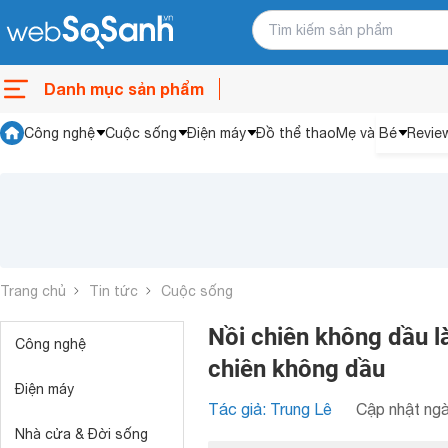
Danh mục sản phẩm
Công nghệ
Cuộc sống
Điện máy
Đồ thể thao
Mẹ và Bé
Revie
Trang chủ
Tin tức
Cuộc sống
Nồi chiên không dầu l
Công nghệ
chiên không dầu
Điện máy
Tác giả: Trung Lê
Cập nhật ngà
Nhà cửa & Đời sống