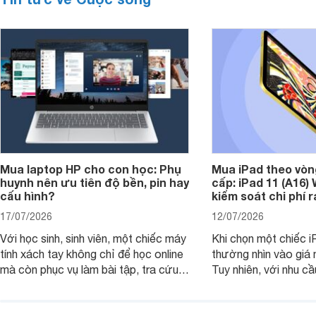
Mua laptop HP cho con học: Phụ
Mua iPad theo vòn
huynh nên ưu tiên độ bền, pin hay
cấp: iPad 11 (A16)
cấu hình?
kiểm soát chi phí 
17/07/2026
12/07/2026
Với học sinh, sinh viên, một chiếc máy
Khi chọn một chiếc i
tính xách tay không chỉ để học online
thường nhìn vào giá 
mà còn phục vụ làm bài tập, tra cứu,
Tuy nhiên, với nhu cầ
thuyết trình và giải trí nhẹ. Khi chọn
việc nhẹ và giải trí t
laptop HP cho con, phụ huynh nên
quan trọng hơn là tổn
nhìn theo nhu cầu sử dụng nhiều năm
mua bản nào, có cần