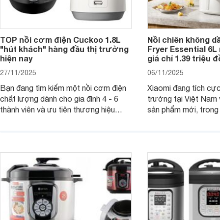
TOP nồi cơm điện Cuckoo 1.8L
Nồi chiên không dầ
"hút khách" hàng đầu thị trường
Fryer Essential 6L 
hiện nay
giá chỉ 1.39 triệu 
27/11/2025
06/11/2025
Bạn đang tìm kiếm một nồi cơm điện
Xiaomi đang tích cực
chất lượng dành cho gia đình 4 - 6
trường tại Việt Nam 
thành viên và ưu tiên thương hiệu
sản phẩm mới, trong 
Cuckoo thì dưới đây là danh sách
không dầu Xiaomi Air
những mẫu nồi cơm điện Cuckoo 1.8L
6L thu hút sự chú ý 
rất đáng cân nhắc để mua hiện nay.
hàng. Với thiết kế hiệ
các chế độ nấu gợi ý
nhiều món ăn khác n