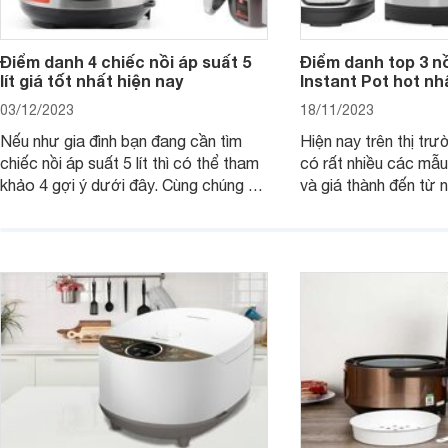
Điểm danh 4 chiếc nồi áp suất 5
Điểm danh top 3 nồ
lít giá tốt nhất hiện nay
Instant Pot hot nh
03/12/2023
18/11/2023
Nếu như gia đình bạn đang cần tìm
Hiện nay trên thị trư
chiếc nồi áp suất 5 lít thì có thể tham
có rất nhiều các mẫ
khảo 4 gợi ý dưới đây. Cùng chúng tôi
và giá thành đến từ 
đi tìm hiểu chi tiết từng sản phẩm nhé.
khác nhau. Đặc biệt, 
Instant Pot nhận đư
của rất nhiều người.
Websosanh.vn tìm hiể
áp suất Instant Pot 
hiện nay.