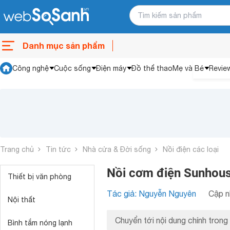
Danh mục sản phẩm
Công nghệ
Cuộc sống
Điện máy
Đồ thể thao
Mẹ và Bé
Revie
Trang chủ
Tin tức
Nhà cửa & Đời sống
Nồi điện các loại
Nồi cơm điện Sunhous
Thiết bị văn phòng
Tác giả: Nguyễn Nguyên
Cập n
Nội thất
Chuyển tới nội dung chính trong 
Bình tắm nóng lạnh