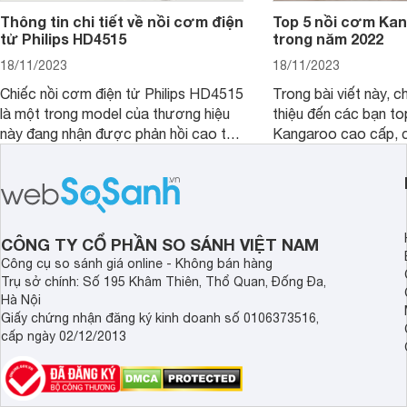
Thông tin chi tiết về nồi cơm điện
Top 5 nồi cơm Kan
tử Philips HD4515
trong năm 2022
18/11/2023
18/11/2023
Chiếc nồi cơm điện tử Philips HD4515
Trong bài viết này, c
là một trong model của thương hiệu
thiệu đến các bạn to
này đang nhận được phản hồi cao từ
Kangaroo cao cấp, 
phía người dùng. Trong bài viết này
ngon và đều nhưng lạ
hãy cùng chúng tôi tìm hiểu về chiếc
cùng phải chăng. Hã
nồi cơm điện này nhé.
nhé.
CÔNG TY CỔ PHẦN SO SÁNH VIỆT NAM
Công cụ so sánh giá online - Không bán hàng
Trụ sở chính: Số 195 Khâm Thiên, Thổ Quan, Đống Đa,
Hà Nội
Giấy chứng nhận đăng ký kinh doanh số 0106373516,
cấp ngày 02/12/2013