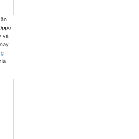
lần
 Oppo
y và
nay.
ng
mia