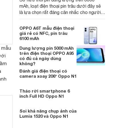
mAh, loạt điện thoại pin trâu dưới đây sẽ
là lựa chọn rất đáng cân nhắc cho người
dùng Việt.
OPPO A6T mẫu điện thoại
giá rẻ có NFC, pin trâu
6100 mAh
o mẫu
Dung lượng pin 5000 mAh
trên điện thoại OPPO A95
với
có đủ cả ngày dùng
tầm
không?
a
Đánh giá điện thoại có
camera xoay 206° Oppo N1
ánh
Tháo rời smartphone 6
inch Full HD Oppo N1
Soi khả năng chụp ảnh của
Lumia 1520 và Oppo N1