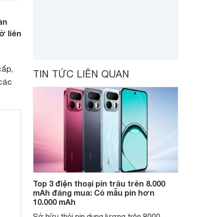
àn
ờ liên
cấp,
TIN TỨC LIÊN QUAN
 các
Top 3 điện thoại pin trâu trên 8.000
mAh đáng mua: Có mẫu pin hơn
10.000 mAh
Sở hữu thỏi pin dung lượng trên 8000