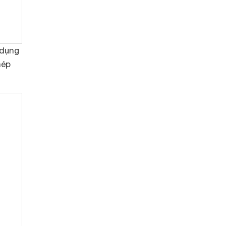
 dụng
hép