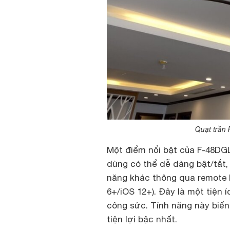
Quạt trần
Một điểm nổi bật của F-48DGL
dùng có thể dễ dàng bật/tắt,
năng khác thông qua remote
6+/iOS 12+). Đây là một tiện í
công sức. Tính năng này biế
tiện lợi bậc nhất.