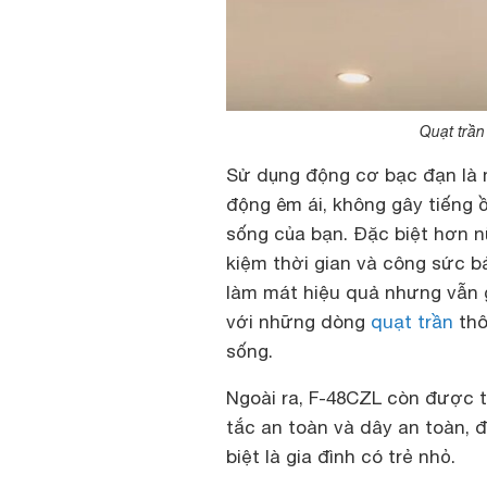
Quạt trần
Sử dụng động cơ bạc đạn là 
động êm ái, không gây tiếng ồ
sống của bạn. Đặc biệt hơn n
kiệm thời gian và công sức 
làm mát hiệu quả nhưng vẫn 
với những dòng
quạt trần
thô
sống.
Ngoài ra, F-48CZL còn được t
tắc an toàn và dây an toàn, 
biệt là gia đình có trẻ nhỏ.