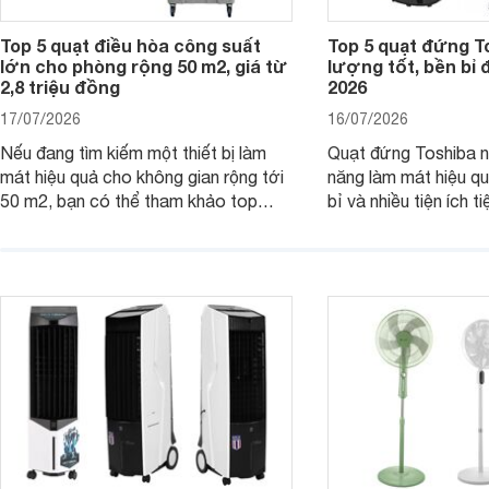
Top 5 quạt điều hòa công suất
Top 5 quạt đứng T
lớn cho phòng rộng 50 m2, giá từ
lượng tốt, bền bỉ
2,8 triệu đồng
2026
17/07/2026
16/07/2026
Nếu đang tìm kiếm một thiết bị làm
Quạt đứng Toshiba nổ
mát hiệu quả cho không gian rộng tới
năng làm mát hiệu qu
50 m2, bạn có thể tham khảo top
bỉ và nhiều tiện ích t
quạt điều hòa công suất lớn dưới đây.
là top 5 mẫu quạt đ
Đây đều là những sản phẩm đáng cân
mua hiện nay, phù hợ
nhắc trên thị trường năm 2026.
cầu sử dụng khác nh