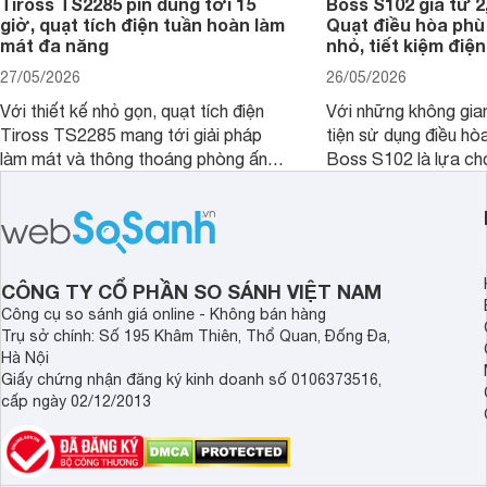
Tiross TS2285 pin dùng tới 15
Boss S102 giá từ 2
giờ, quạt tích điện tuần hoàn làm
Quạt điều hòa ph
mát đa năng
nhỏ, tiết kiệm điện
27/05/2026
26/05/2026
Với thiết kế nhỏ gọn, quạt tích điện
Với những không gia
Tiross TS2285 mang tới giải pháp
tiện sử dụng điều hò
làm mát và thông thoáng phòng ấn
Boss S102 là lựa ch
tượng kèm theo nhiều tính năng hiện
nhờ mức giá hợp lý, 
đại, đáp ứng tốt nhu cầu của nhiều
kiệm điện và hiệu qu
khách hàng.
đặc biệt khi kết hợp 
CÔNG TY CỔ PHẦN SO SÁNH VIỆT NAM
Công cụ so sánh giá online - Không bán hàng
Trụ sở chính: Số 195 Khâm Thiên, Thổ Quan, Đống Đa,
Hà Nội
Giấy chứng nhận đăng ký kinh doanh số 0106373516,
cấp ngày 02/12/2013