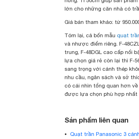
hỏng. Ti 50cm giúp sản phẩm 
lớn cho những căn nhà có trầ
Giá bán tham khảo: từ 950.00
Tóm lại, cả bốn mẫu
quạt trầ
và nhược điểm riêng. F-48CZ
trung, F-48DGL cao cấp nổi bậ
lựa chọn giá rẻ còn lại thì 
sang trọng với cánh thép khô
nhu cầu, ngân sách và sở thí
có cái nhìn tổng quan hơn về
được lựa chọn phù hợp nhất 
Sản phẩm liên quan
Quạt trần Panasonic 3 cán