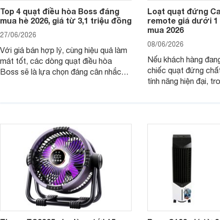
Top 4 quạt điều hòa Boss đáng
Loạt quạt đứng C
mua hè 2026, giá từ 3,1 triệu đồng
remote giá dưới 1
mua 2026
27/06/2026
08/06/2026
Với giá bán hợp lý, cùng hiệu quả làm
Nếu khách hàng đang
mát tốt, các dòng quạt điều hòa
chiếc quạt đứng chấ
Boss sẽ là lựa chọn đáng cân nhắc
tính năng hiện đại, tr
cho các không gian phòng mở. Dưới
hợp lý, thì dưới đây 
đây là loạt quạt điều hòa dưới 3 triệu
đứng Casper đáng câ
đáng mua hiện nay.
trường hiện nay.