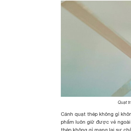
Quạt t
Cánh quạt thép không gỉ khôn
phẩm luôn giữ được vẻ ngoài 
thép không gỉ mang lại sự c