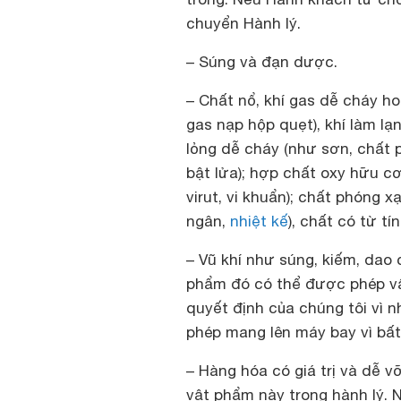
chuyển Hành lý.
– Súng và đạn dược.
– Chất nổ, khí gas dễ cháy ho
gas nạp hộp quẹt), khí làm lạ
lỏng dễ cháy (như sơn, chất p
bật lửa); hợp chất oxy hữu c
virut, vi khuẩn); chất phóng x
ngân,
nhiệt kế
), chất có từ tí
– Vũ khí như súng, kiếm, dao 
phẩm đó có thể được phép vậ
quyết định của chúng tôi vì 
phép mang lên máy bay vì bất 
– Hàng hóa có giá trị và dễ 
vật phẩm này trong hành lý. 