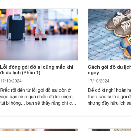
Lỗi đóng gói đồ ai cũng mắc khi
Cách gói đồ du lịch
đi du lịch (Phần 1)
ngày
17/10/2024
17/10/2024
Rrắc rối đến từ lỗi gói đồ sai còn ở
Để có kì nghỉ hoàn h
việc bạn mua quá nhiều đồ lưu niệm,
theo các bước gói đ
túi bị hỏng… bạn sẽ thấy rằng chỉ cần
nhưng đầy hữu ích sa
1 chi tiết nhỏ cũng khiến bạn rơi vào
thảm họa trong kì nghỉ mà bạn không
hề mong muốn.