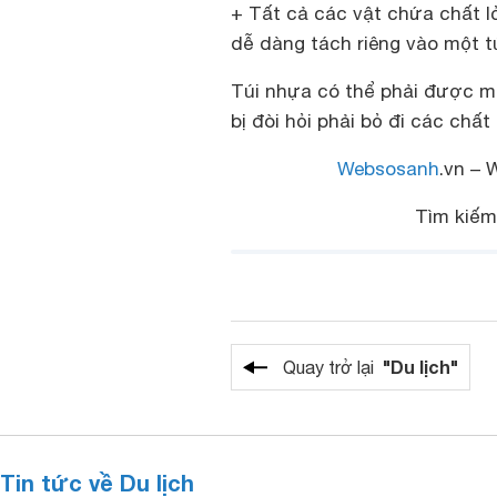
+ Tất cả các vật chứa chất l
dễ dàng tách riêng vào một túi
Túi nhựa có thể phải được mở
bị đòi hỏi phải bỏ đi các chấ
Websosanh
.vn – 
Tìm kiế
"Du lịch"
Quay trở lại
Tin tức về Du lịch