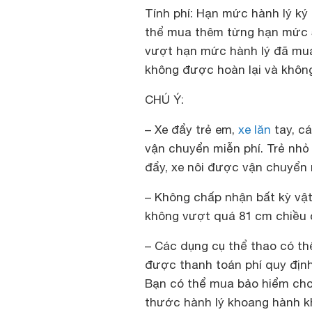
Tính phí:
Hạn mức hành lý ký g
thể mua thêm từng hạn mức 5
vượt hạn mức hành lý đã mua t
không được hoàn lại và khô
CHÚ Ý:
– Xe đẩy trẻ em,
xe lăn
tay, c
vận chuyển miễn phí. Trẻ nhỏ
đẩy, xe nôi được vận chuyển 
– Không chấp nhận bất kỳ vật
không vượt quá 81 cm chiều c
– Các dụng cụ thể thao có t
được thanh toán phí quy định 
Bạn có thể mua bảo hiểm cho
thước hành lý khoang hành k