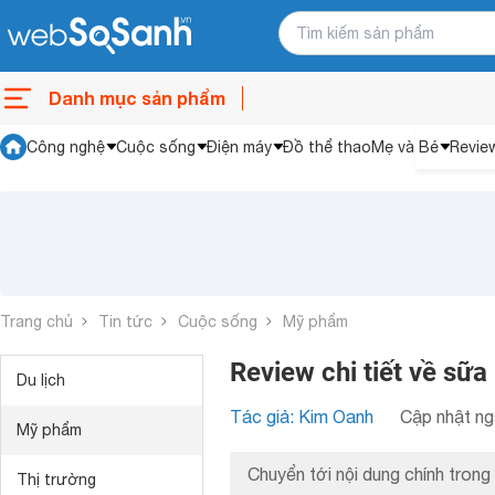
Danh mục sản phẩm
Công nghệ
Cuộc sống
Điện máy
Đồ thể thao
Mẹ và Bé
Revie
Trang chủ
Tin tức
Cuộc sống
Mỹ phẩm
Review chi tiết về sữa
Du lịch
Tác giả: Kim Oanh
Cập nhật ng
Mỹ phẩm
Chuyển tới nội dung chính trong 
Thị trường