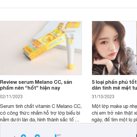
đây tóc chẳng khác n
phù hợp.
cả. Tóc thưa mà còn 
nấc. Mặc dù đã đổi rấ
gội, xả, trang bị cả 
mà vẫn chưa cải thiệ
Review serum Melano CC, sản
5 loại phấn phủ tốt
phẩm nên “hốt” hiện nay
dân tình mê mệt tu
02/11/2023
31/10/2023
Serum tinh chất vitamin C Melano CC,
Một lớp make up nhẹ
có công thức nhắm hỗ trợ lớp biểu bì
chị em trở nên thật 
nằm dưới làn da, hình thành sắc tố da,
ngày, để tìm một lọ p
loại bỏ đồi mồi và các nếp nhăn sâu.
rẻ phù hợp để sử dụ
ngày dài cần đọc nga