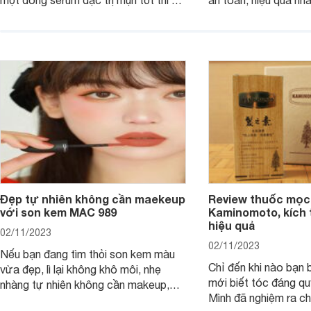
một dòng serum đặc trị mụn tốt thì bài
an toàn, hiệu quả nhấ
viết dưới đây sẽ giúp bạn.
hưởng tới làn da.
Đẹp tự nhiên không cần maekeup
Review thuốc mọc
với son kem MAC 989
Kaminomoto, kích 
hiệu quả
02/11/2023
02/11/2023
Nếu bạn đang tìm thỏi son kem màu
Chỉ đến khi nào bạn b
vừa đẹp, lì lại không khô môi, nhẹ
mới biết tóc đáng qu
nhàng tự nhiên không cần makeup,
Mình đã nghiệm ra ch
son kem MAC 989 chính là lựa chọn