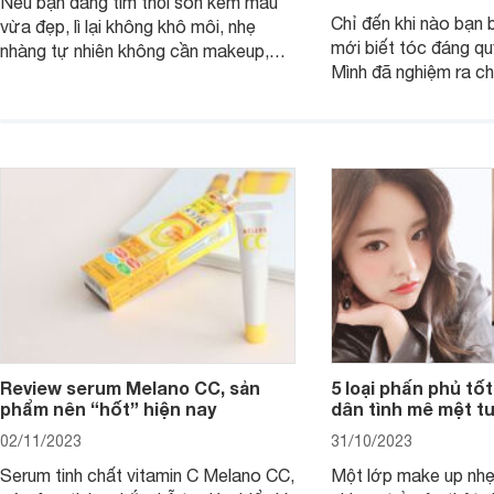
Nếu bạn đang tìm thỏi son kem màu
Chỉ đến khi nào bạn b
vừa đẹp, lì lại không khô môi, nhẹ
mới biết tóc đáng qu
nhàng tự nhiên không cần makeup,
Mình đã nghiệm ra ch
son kem MAC 989 chính là lựa chọn
đây tóc chẳng khác n
phù hợp.
cả. Tóc thưa mà còn 
nấc. Mặc dù đã đổi rấ
gội, xả, trang bị cả 
mà vẫn chưa cải thiệ
Review serum Melano CC, sản
5 loại phấn phủ tốt
phẩm nên “hốt” hiện nay
dân tình mê mệt tu
02/11/2023
31/10/2023
Serum tinh chất vitamin C Melano CC,
Một lớp make up nhẹ