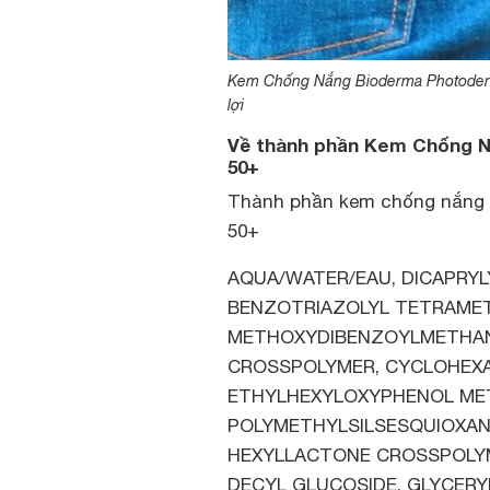
Kem Chống Nắng Bioderma Photoderm A
lợi
Về thành phần Kem Chống N
50+
Thành phần kem chống nắng b
50+
AQUA/WATER/EAU, DICAPRYL
BENZOTRIAZOLYL TETRAMET
METHOXYDIBENZOYLMETHANE
CROSSPOLYMER, CYCLOHEXAS
ETHYLHEXYLOXYPHENOL MET
POLYMETHYLSILSESQUIOXAN
HEXYLLACTONE CROSSPOLYME
DECYL GLUCOSIDE, GLYCERY