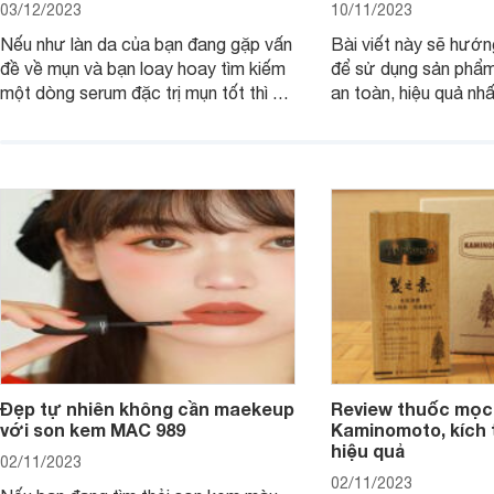
03/12/2023
10/11/2023
Nếu như làn da của bạn đang gặp vấn
Bài viết này sẽ hướ
đề về mụn và bạn loay hoay tìm kiếm
để sử dụng sản phẩm
một dòng serum đặc trị mụn tốt thì bài
an toàn, hiệu quả nhấ
viết dưới đây sẽ giúp bạn.
hưởng tới làn da.
Đẹp tự nhiên không cần maekeup
Review thuốc mọc
với son kem MAC 989
Kaminomoto, kích 
hiệu quả
02/11/2023
02/11/2023