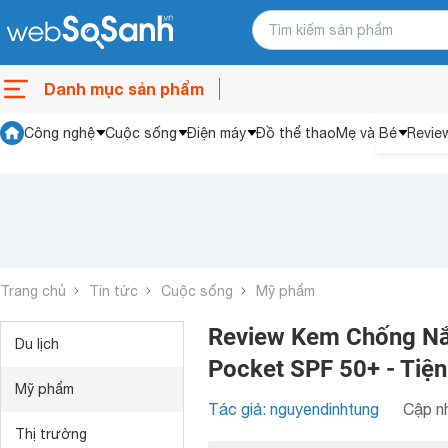
Danh mục sản phẩm
Công nghệ
Cuộc sống
Điện máy
Đồ thể thao
Mẹ và Bé
Revie
Trang chủ
Tin tức
Cuộc sống
Mỹ phẩm
Review Kem Chống Nắ
Du lịch
Pocket SPF 50+ - Tiện 
Mỹ phẩm
Tác giả: nguyendinhtung
Cập nh
Thị trường