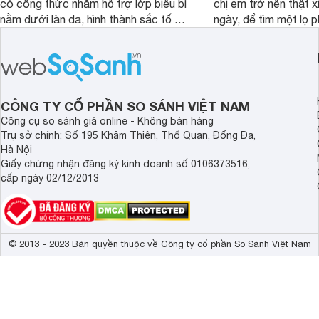
có công thức nhắm hỗ trợ lớp biểu bì
chị em trở nên thật 
nằm dưới làn da, hình thành sắc tố da,
ngày, để tìm một lọ p
loại bỏ đồi mồi và các nếp nhăn sâu.
rẻ phù hợp để sử dụ
ngày dài cần đọc nga
đây.
CÔNG TY CỔ PHẦN SO SÁNH VIỆT NAM
Công cụ so sánh giá online - Không bán hàng
Trụ sở chính: Số 195 Khâm Thiên, Thổ Quan, Đống Đa,
Hà Nội
Giấy chứng nhận đăng ký kinh doanh số 0106373516,
cấp ngày 02/12/2013
© 2013 - 2023 Bản quyền thuộc về Công ty cổ phần So Sánh Việt Nam