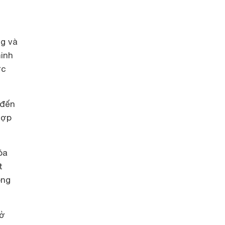
ng và
inh
ức
 đến
hợp
óa
t
ông
 ở