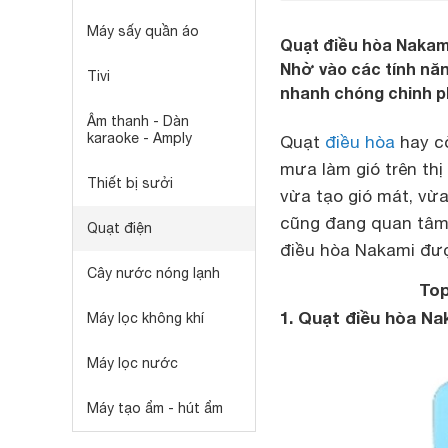
Máy sấy quần áo
Quạt điều hòa Nakami 
Nhờ vào các tính năn
Tivi
nhanh chóng chinh ph
Âm thanh - Dàn
karaoke - Amply
Quạt
điều hòa
hay cò
mưa làm gió trên th
Thiết bị sưởi
vừa tạo gió mát, vừa
cũng đang quan tâm 
Quạt điện
điều hòa Nakami đượ
Cây nước nóng lạnh
Top
1. Quạt điều hòa N
Máy lọc không khí
Máy lọc nước
Máy tạo ẩm - hút ẩm