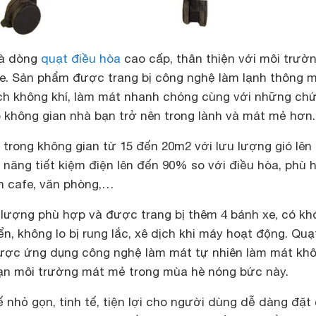
là dòng
quạt điều hòa
cao cấp, thân thiện với môi trườ
e. Sản phẩm được trang bị công nghệ làm lạnh thông m
ch không khí, làm mát nhanh chóng cùng với những ch
p không gian nhà bạn trở nên trong lành và mát mẻ hơn.
trong không gian từ 15 đến 20m2 với lưu lượng gió lên
h năng tiết kiệm điện lên đến 90% so với điều hòa, phù 
án cafe, văn phòng,…
lượng phù hợp và được trang bị thêm 4 bánh xe, có kh
ển, không lo bị rung lắc, xê dịch khi máy hoạt động. Quạ
ược ứng dụng công nghệ làm mát tự nhiên làm mát kh
ạn môi trường mát mẻ trong mùa hè nóng bức này.
 nhỏ gọn, tinh tế, tiện lợi cho người dùng dễ dàng đặt