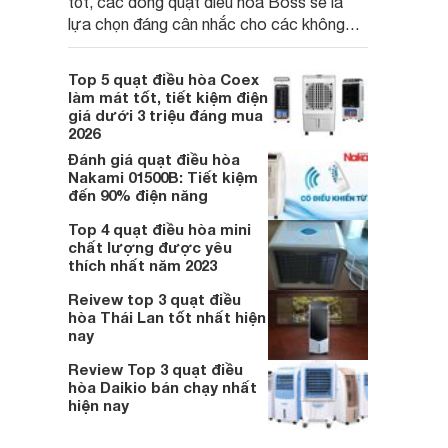
tốt, các dòng quạt điều hòa Boss sẽ là
lựa chọn đáng cân nhắc cho các không
gian phòng mở. Dưới đây là loạt quạt điều
hòa dưới 3 triệu đáng mua hiện nay.
Top 5 quạt điều hòa Coex
làm mát tốt, tiết kiệm điện
giá dưới 3 triệu đáng mua
2026
Đánh giá quạt điều hòa
Nakami 01500B: Tiết kiệm
đến 90% điện năng
Top 4 quạt điều hòa mini
chất lượng được yêu
thích nhất năm 2023
Reivew top 3 quạt điều
hòa Thái Lan tốt nhất hiện
nay
Review Top 3 quạt điều
hòa Daikio bán chạy nhất
hiện nay