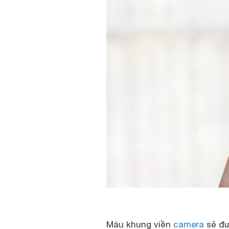
Màu khung viền
camera
sẽ đư