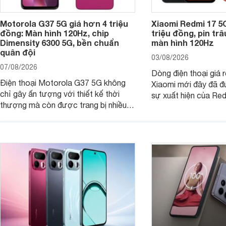
Motorola G37 5G giá hơn 4 triệu
Xiaomi Redmi 17 5
đồng: Màn hình 120Hz, chip
triệu đồng, pin tr
Dimensity 6300 5G, bền chuẩn
màn hình 120Hz
quân đội
03/08/2026
07/08/2026
Dòng điện thoại giá 
Điện thoại Motorola G37 5G không
Xiaomi mới đây đã đ
chỉ gây ấn tượng với thiết kế thời
sự xuất hiện của Re
thượng mà còn được trang bị nhiều
máy đang nhận được
tính năng và công nghệ hiện đại, đáp
của nhiều khách hàng
ứng tốt nhu cầu sử dụng hằng ngày
của người dùng phổ thông.