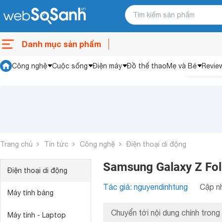
Danh mục sản phẩm
Công nghệ
Cuộc sống
Điện máy
Đồ thể thao
Mẹ và Bé
Revie
Trang chủ
Tin tức
Công nghệ
Điện thoại di động
Samsung Galaxy Z Fol
Điện thoại di động
Tác giả: nguyendinhtung
Cập nh
Máy tính bảng
Chuyển tới nội dung chính trong 
Máy tính - Laptop