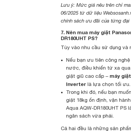
Lưu ý: Mức giá nêu trên chỉ ma
06/2025 từ dữ liệu Websosanh.v
chính sách ưu đãi của từng đại 
7. Nên mua máy giặt Panaso
DR180UHT PS?
Tùy vào nhu cầu sử dụng và 
Nếu bạn ưu tiên công nghệ h
nước, điều khiển từ xa qua
máy giặ
giặt giũ cao cấp –
Inverter
là lựa chọn tối ưu.
Trong khi đó, nếu bạn muốn
giặt 18kg ổn định, vận hành
Aqua AQW-DR180UHT PS là m
ngân sách vừa phải.
Cả hai đều là những sản phẩm