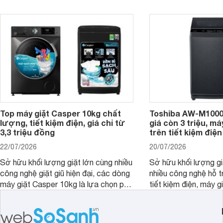
đây là 4 mẫu máy giặt Electrolux 10kg
đặc trưng tại nước t
nổi bật trong tầm giá 5–6 triệu đồng.
Top máy giặt Casper 10kg chất
Toshiba AW-M1000
lượng, tiết kiệm điện, giá chỉ từ
giá còn 3 triệu, má
3,3 triệu đồng
trên tiết kiệm điện
22/07/2026
20/07/2026
Sở hữu khối lượng giặt lớn cùng nhiều
Sở hữu khối lượng gi
công nghệ giặt giũ hiện đại, các dòng
nhiều công nghệ hỗ t
máy giặt Casper 10kg là lựa chọn phù
tiết kiệm điện, máy 
hợp cho những gia đình đông thành
M1000FV(MK) là lựa
viên.
nhắc cho các gia đình
bán hiện đã giảm đán