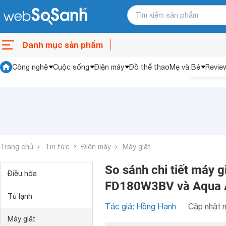
Danh mục sản phẩm
Công nghệ
Cuộc sống
Điện máy
Đồ thể thao
Mẹ và Bé
Revie
Trang chủ
Tin tức
Điện máy
Máy giặt
So sánh chi tiết máy g
Điều hòa
FD180W3BV và Aqua
Tủ lạnh
Tác giả: Hồng Hạnh
Cập nhật n
Máy giặt