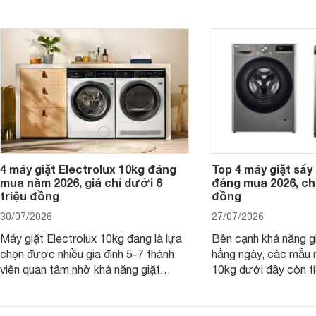
đình Việt đang tìm kiếm một mẫu máy
vệ quần áo tốt hơn s
giặt cửa trên 9kg.
giặt.
4 máy giặt Electrolux 10kg đáng
Top 4 máy giặt sấy 
mua năm 2026, giá chỉ dưới 6
đáng mua 2026, chỉ
triệu đồng
đồng
30/07/2026
27/07/2026
Máy giặt Electrolux 10kg đang là lựa
Bên cạnh khả năng g
chọn được nhiều gia đình 5-7 thành
hằng ngày, các mẫu 
viên quan tâm nhờ khả năng giặt
10kg dưới đây còn t
được lượng quần áo lớn, tích hợp
năng sấy khô tiện lợi,
nhiều công nghệ chăm sóc vải và
pháp hữu ích cho gia
mức giá ngày càng dễ tiếp cận. Dưới
ngày mưa kéo dài h