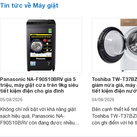
Tin tức về Máy giặt
Panasonic NA-F90S10BRV giá 5
Toshiba TW-T37B
triệu, máy giặt cửa trên 9kg siêu
giảm nửa giá, máy
tiết kiệm điện cho gia đình
tiết kiệm điện nướ
05/08/2026
04/08/2026
Không chỉ nổi bật với khả năng giặt
Bên cạnh thiết kế tin
sạch hiệu quả, Panasonic NA-
Toshiba TW-T37B
F90S10BRV còn đang được nhiều
còn ghi điểm với hệ 
đại lý bán với mức giá hấp dẫn, trở
giặt hiện đại, mang 
thành lựa chọn phù hợp cho các gia
sạch hiệu quả, giảm 