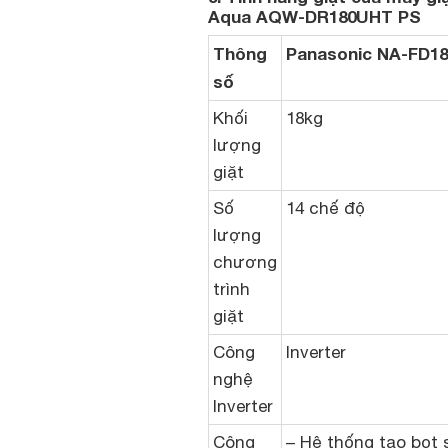
Aqua AQW-DR180UHT PS
Thông
Panasonic NA-FD1
số
Khối
18kg
lượng
giặt
Số
14 chế độ
lượng
chương
trình
giặt
Công
Inverter
nghệ
Inverter
Công
– Hệ thống tạo bọt 