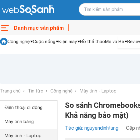
Danh mục sản phẩm
Công nghệ
Cuộc sống
Điện máy
Đồ thể thao
Mẹ và Bé
Revie
Trang chủ
Tin tức
Công nghệ
Máy tính - Laptop
So sánh Chromebooks 
Điện thoại di động
Khả năng bảo mật)
Máy tính bảng
Tác giả: nguyendinhtung
Cập nh
Máy tính - Laptop