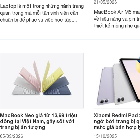
21/05/2026
Laptop là một trong những hành trang
MacBook Air M5 man
quan trọng mà mỗi tân sinh viên cần
về hiệu năng và pin t
chuẩn bị để phục vụ việc học tập,
thiết kế mỏng nhẹ qu
nghiên cứu và cả nhu cầu làm thêm.
tiếp tục là lựa chọn 
Nếu ưu tiên một thiết bị gọn nhẹ, hiệu
việc và học tập hàng
năng ổn định, bền bỉ cùng mức giá dễ
tiếp cận, dưới đây là những mẫu
MacBook đáng cân nhắc dành cho
tân sinh viên.
MacBook Neo giá từ 13,99 triệu
Xiaomi Redmi Pad 
đồng tại Việt Nam, gây sốt với
ngờ bởi trang bị 
trang bị ấn tượng
mức giá bán hợp l
05/03/2026
15/10/2025