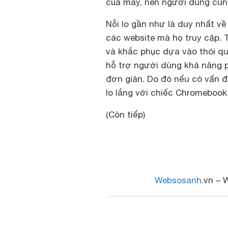
của máy, nên người dùng cũn
Nỗi lo gần như là duy nhất v
các website mà họ truy cập. 
và khắc phục dựa vào thói q
hỗ trợ người dùng khả năng ph
đơn giản. Do đó nếu có vấn đ
lo lắng với chiếc Chromebook
(Còn tiếp)
Websosanh
.vn – 