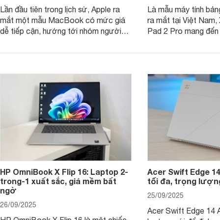
Lần đầu tiên trong lịch sử, Apple ra
Là mẫu máy tính bản
mắt một mẫu MacBook có mức giá
ra mắt tại Việt Nam,
dễ tiếp cận, hướng tới nhóm người
Pad 2 Pro mang đến 
dùng học sinh, sinh viên nhưng vẫn
lượng với mức giá ph
được trang bị nhiều tính năng đáng
đông người dùng.
chú ý. MacBook Neo vì thế đang thu
hút sự quan tâm lớn từ thị trường.
HP OmniBook X Flip 16: Laptop 2-
Acer Swift Edge 1
trong-1 xuất sắc, giá mềm bất
tối đa, trọng lượn
ngờ
25/09/2025
26/09/2025
Acer Swift Edge 14 A
HP OmniBook X Flip 16 là một chiếc