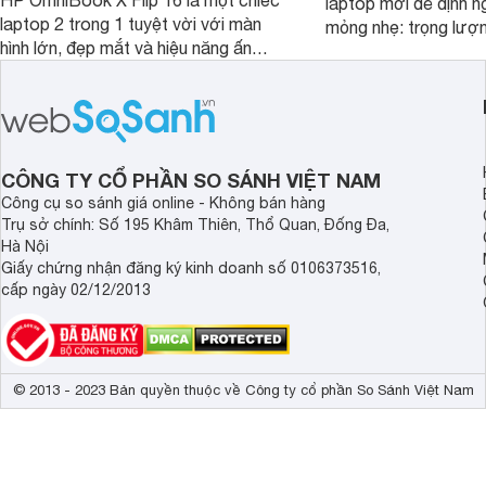
laptop mới để định ng
laptop 2 trong 1 tuyệt vời với màn
mỏng nhẹ: trọng lượ
hình lớn, đẹp mắt và hiệu năng ấn
nhưng có màn hình O
tượng, nhưng điểm đặc biệt nhất là
cao tuyệt đẹp cùng h
mức giá vô cùng hấp dẫn, biến nó trở
năng AI hàng đầu, đ
thành một lựa chọn “đáng đồng tiền
của một thiết bị doa
bát gạo” trên thị trường.
CÔNG TY CỔ PHẦN SO SÁNH VIỆT NAM
Công cụ so sánh giá online - Không bán hàng
Trụ sở chính: Số 195 Khâm Thiên, Thổ Quan, Đống Đa,
Hà Nội
Giấy chứng nhận đăng ký kinh doanh số 0106373516,
cấp ngày 02/12/2013
© 2013 - 2023 Bản quyền thuộc về Công ty cổ phần So Sánh Việt Nam