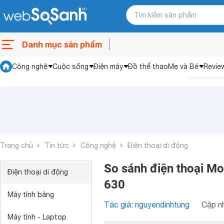
Danh mục sản phẩm
Công nghệ
Cuộc sống
Điện máy
Đồ thể thao
Mẹ và Bé
Revie
Trang chủ
Tin tức
Công nghệ
Điện thoại di động
So sánh điện thoại Mo
Điện thoại di động
630
Máy tính bảng
Tác giả: nguyendinhtung
Cập nh
Máy tính - Laptop