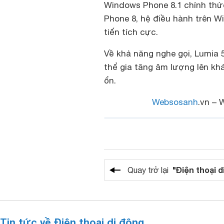
Windows Phone 8.1 chính thứ
Phone 8, hệ điều hành trên W
tiến tích cực.
Về khả năng nghe gọi, Lumia 5
thể gia tăng âm lượng lên kh
ổn.
Websosanh
.vn – 
"Điện thoại d
Quay trở lại
Tin tức về Điện thoại di động