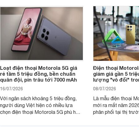
Loạt điện thoại Motorola 5G giá
Điện thoại Motoro
rẻ tầm 5 triệu đồng, bền chuẩn
giảm giá gần 5 tri
quân đội, pin trâu tới 7000 mAh
lượng "vô đối" tr
16/07/2026
08/07/2026
Với ngân sách khoảng 5 triệu đồng,
Là mẫu điện thoại Mo
người dùng Việt hiện có nhiều lựa
mới ra mắt năm 202
chọn điện thoại Motorola 5G phù hợp
phân phối tại thị trư
với các nhu cầu sử dụng phổ biến, từ
Motorola Signature
giải trí, chụp ảnh đến làm việc hằng
khúc cao cấp. Hiện 
ngày.
được nhiều đại lý á