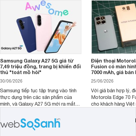
trình giảm giá hấp d
thêm một lựa chọn c
người dùng Việt.
Samsung Galaxy A27 5G giá từ
Điện thoại Motorol
7,49 triệu đồng, trang bị khiến đối
Fusion có màn hình
thủ "toát mồ hôi"
7000 mAh, giá bán 
30/06/2026
25/06/2026
Samsung tiếp tục tập trung vào tính
Với giá bán hợp lý, đ
thực dụng trên các sản phẩm của
Motorola Edge 70 Fu
mình, và Galaxy A27 5G mới ra mắt
cho khách hàng Việt
thể hiện rõ định hướng này khi mang
smartphone chất lượ
tới cho người dùng một thiết bị chất
trang bị hiện đại hàn
lượng với nhiều trang bị ấn tượng và
khúc.
độ bền bỉ cho nhu cầu sử dụng lâu