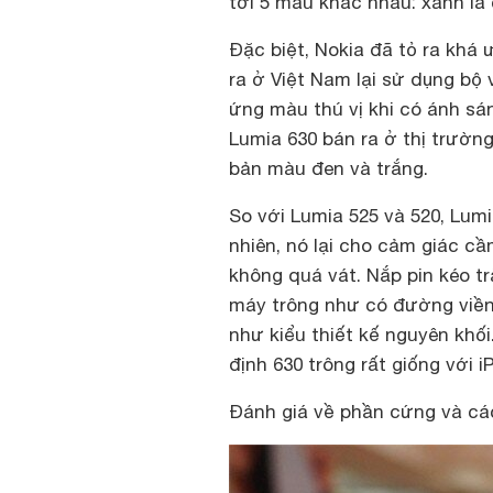
tới 5 màu khác nhau: xanh lá 
Đặc biệt, Nokia đã tỏ ra khá 
ra ở Việt Nam lại sử dụng bộ 
ứng màu thú vị khi có ánh sá
Lumia 630 bán ra ở thị trườn
bản màu đen và trắng.
So với Lumia 525 và 520, Lum
nhiên, nó lại cho cảm giác c
không quá vát. Nắp pin kéo t
máy trông như có đường viền 
như kiểu thiết kế nguyên khối
định 630 trông rất giống với 
Đánh giá về phần cứng và cá