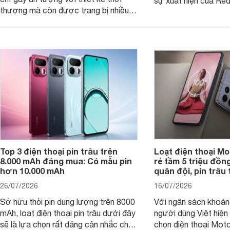
sự xuất hiện của Re
thượng mà còn được trang bị nhiều
máy đang nhận được
tính năng và công nghệ hiện đại, đáp
của nhiều khách hàng
ứng tốt nhu cầu sử dụng hằng ngày
của người dùng phổ thông.
Top 3 điện thoại pin trâu trên
Loạt điện thoại Mo
8.000 mAh đáng mua: Có mẫu pin
rẻ tầm 5 triệu đồn
hơn 10.000 mAh
quân đội, pin trâu
26/07/2026
16/07/2026
Sở hữu thỏi pin dung lượng trên 8000
Với ngân sách khoảng
mAh, loạt điện thoại pin trâu dưới đây
người dùng Việt hiện
sẽ là lựa chọn rất đáng cân nhắc cho
chọn điện thoại Mot