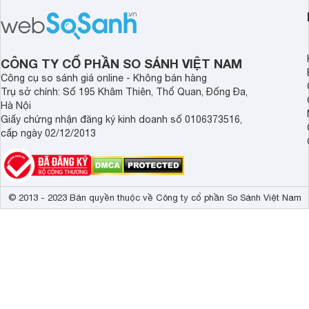
cận sản phẩm chính hãng.
tới cho người dùng m
lượng với nhiều tran
độ bền bỉ cho nhu cầ
dài.
CÔNG TY CỔ PHẦN SO SÁNH VIỆT NAM
Công cụ so sánh giá online - Không bán hàng
Trụ sở chính: Số 195 Khâm Thiên, Thổ Quan, Đống Đa,
Hà Nội
Giấy chứng nhận đăng ký kinh doanh số 0106373516,
cấp ngày 02/12/2013
© 2013 - 2023 Bản quyền thuộc về Công ty cổ phần So Sánh Việt Nam