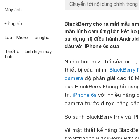
Chuyển tới nội dung chính trong 
Máy ảnh
BlackBerry cho ra mắt mẫu sm
Đồng hồ
màn hình cảm ứng lớn kết hợp
Loa - Micro - Tai nghe
sử dụng hệ điều hành Android L
đàu với iPhone 6s cua
Thiết bị - Linh kiện máy
tính
Nhằm tìm lại vị thế của mình
thiết bị của mình.
BlackBerry P
camera
độ phân giải cao 18 M
của BlackBerry không hề bằn
trị,
iPhone 6s
với nhiều nâng 
camera trước được nâng cấp
So sánh BlackBerry Priv và iP
Về mặt thiết kế hãng BlackBer
smartphone BlackBerry Priv c