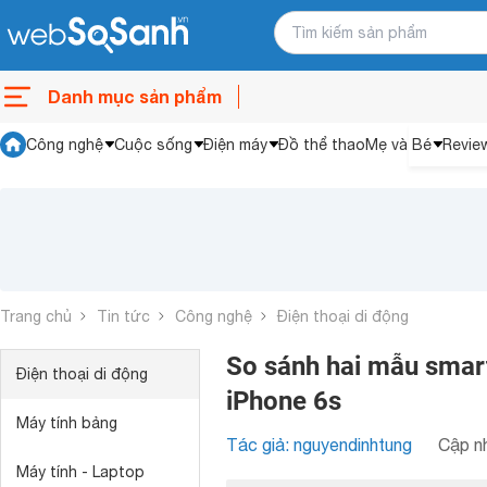
Danh mục sản phẩm
Công nghệ
Cuộc sống
Điện máy
Đồ thể thao
Mẹ và Bé
Revie
Trang chủ
Tin tức
Công nghệ
Điện thoại di động
So sánh hai mẫu smar
Điện thoại di động
iPhone 6s
Máy tính bảng
Tác giả: nguyendinhtung
Cập nh
Máy tính - Laptop