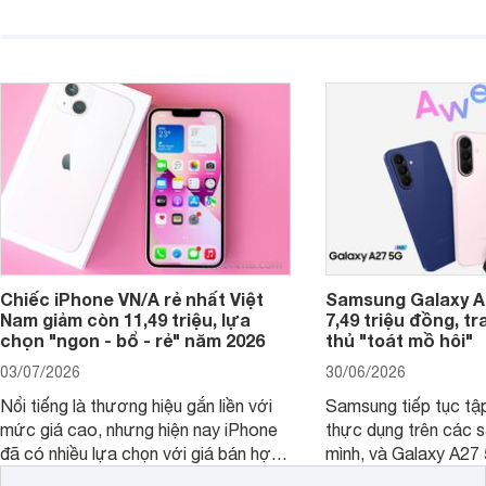
người dùng Việt.
với các nhu cầu sử d
giải trí, chụp ảnh đế
ngày.
Chiếc iPhone VN/A rẻ nhất Việt
Samsung Galaxy A2
Nam giảm còn 11,49 triệu, lựa
7,49 triệu đồng, tr
chọn "ngon - bổ - rẻ" năm 2026
thủ "toát mồ hôi"
03/07/2026
30/06/2026
Nổi tiếng là thương hiệu gắn liền với
Samsung tiếp tục tập
mức giá cao, nhưng hiện nay iPhone
thực dụng trên các 
đã có nhiều lựa chọn với giá bán hợp
mình, và Galaxy A27
lý hơn, giúp người dùng dễ dàng tiếp
thể hiện rõ định hướ