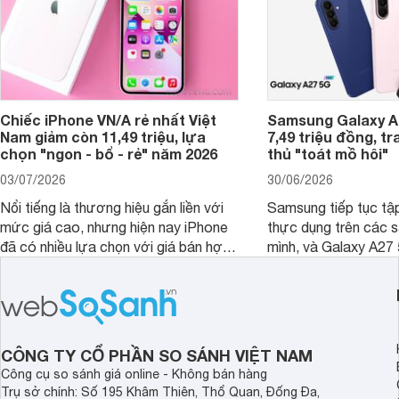
Chiếc iPhone VN/A rẻ nhất Việt
Samsung Galaxy A2
Nam giảm còn 11,49 triệu, lựa
7,49 triệu đồng, tr
chọn "ngon - bổ - rẻ" năm 2026
thủ "toát mồ hôi"
03/07/2026
30/06/2026
Nổi tiếng là thương hiệu gắn liền với
Samsung tiếp tục tập
mức giá cao, nhưng hiện nay iPhone
thực dụng trên các 
đã có nhiều lựa chọn với giá bán hợp
mình, và Galaxy A27
lý hơn, giúp người dùng dễ dàng tiếp
thể hiện rõ định hướ
cận sản phẩm chính hãng.
tới cho người dùng m
lượng với nhiều tran
độ bền bỉ cho nhu cầ
dài.
CÔNG TY CỔ PHẦN SO SÁNH VIỆT NAM
Công cụ so sánh giá online - Không bán hàng
Trụ sở chính: Số 195 Khâm Thiên, Thổ Quan, Đống Đa,