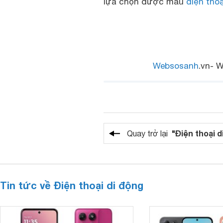
lựa chọn được mẫu
điện tho
Websosanh
.vn- W
"Điện thoại d
Quay trở lại
Tin tức về Điện thoại di động