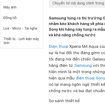
Chuyển tới nội dung chính trong 
Máy ảnh
Samsung tung ra thị trường Ga
Đồng hồ
nhằm kéo khách hàng về phía m
Loa - Micro - Tai nghe
Sony khi hãng này tung ra mẫ
và khả năng chống nước
Thiết bị - Linh kiện máy
tính
Điện thoại
Xperia M4 Aqua củ
sự là hai đối thủ đáng gờm c
tôi đang nói đến chiếc Galaxy
hãng điện tử
Samsung
với th
hiện mình là một trong những 
hiện qua mẫu
điện thoại Son
nó lại mang ngôn ngữ thiết k
chống nước và bụi đạt chuẩn 
So sánh thiết kế