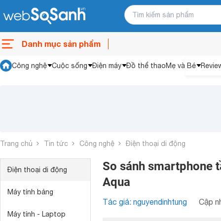
Danh mục sản phẩm
Công nghệ
Cuộc sống
Điện máy
Đồ thể thao
Mẹ và Bé
Revie
Trang chủ
Tin tức
Công nghệ
Điện thoại di động
So sánh smartphone t
Điện thoại di động
Aqua
Máy tính bảng
Tác giả: nguyendinhtung
Cập nh
Máy tính - Laptop