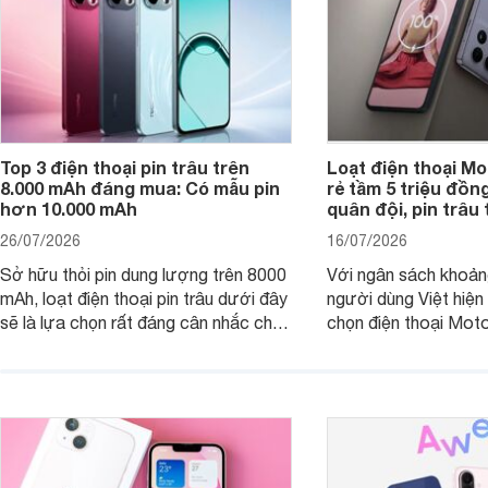
Top 3 điện thoại pin trâu trên
Loạt điện thoại Mo
8.000 mAh đáng mua: Có mẫu pin
rẻ tầm 5 triệu đồn
hơn 10.000 mAh
quân đội, pin trâu
26/07/2026
16/07/2026
Sở hữu thỏi pin dung lượng trên 8000
Với ngân sách khoảng
mAh, loạt điện thoại pin trâu dưới đây
người dùng Việt hiện
sẽ là lựa chọn rất đáng cân nhắc cho
chọn điện thoại Mot
người dùng Việt.
với các nhu cầu sử d
giải trí, chụp ảnh đế
ngày.