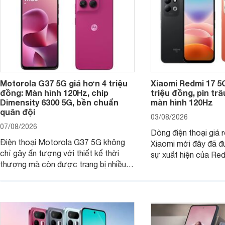
Motorola G37 5G giá hơn 4 triệu
Xiaomi Redmi 17 5
đồng: Màn hình 120Hz, chip
triệu đồng, pin tr
Dimensity 6300 5G, bền chuẩn
màn hình 120Hz
quân đội
03/08/2026
07/08/2026
Dòng điện thoại giá 
Điện thoại Motorola G37 5G không
Xiaomi mới đây đã đ
chỉ gây ấn tượng với thiết kế thời
sự xuất hiện của Re
thượng mà còn được trang bị nhiều
máy đang nhận được
tính năng và công nghệ hiện đại, đáp
của nhiều khách hàng
ứng tốt nhu cầu sử dụng hằng ngày
của người dùng phổ thông.