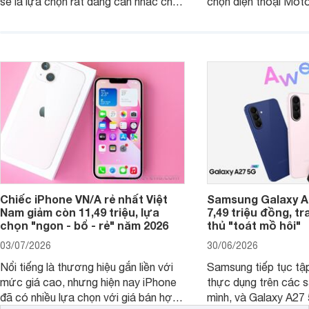
sẽ là lựa chọn rất đáng cân nhắc cho
chọn điện thoại Mot
người dùng Việt.
với các nhu cầu sử d
giải trí, chụp ảnh đế
ngày.
Chiếc iPhone VN/A rẻ nhất Việt
Samsung Galaxy A2
Nam giảm còn 11,49 triệu, lựa
7,49 triệu đồng, tr
chọn "ngon - bổ - rẻ" năm 2026
thủ "toát mồ hôi"
03/07/2026
30/06/2026
Nổi tiếng là thương hiệu gắn liền với
Samsung tiếp tục tập
mức giá cao, nhưng hiện nay iPhone
thực dụng trên các 
đã có nhiều lựa chọn với giá bán hợp
mình, và Galaxy A27