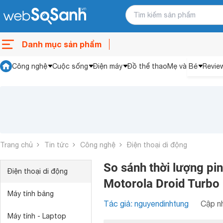
Danh mục sản phẩm
Công nghệ
Cuộc sống
Điện máy
Đồ thể thao
Mẹ và Bé
Revie
Trang chủ
Tin tức
Công nghệ
Điện thoại di động
So sánh thời lượng pi
Điện thoại di động
Motorola Droid Turbo
Máy tính bảng
Tác giả: nguyendinhtung
Cập nh
Máy tính - Laptop