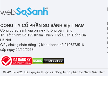
lý hơn, giúp người dùng dễ dàng tiếp
thể hiện rõ định hướ
cận sản phẩm chính hãng.
tới cho người dùng m
lượng với nhiều tran
độ bền bỉ cho nhu cầ
dài.
CÔNG TY CỔ PHẦN SO SÁNH VIỆT NAM
Công cụ so sánh giá online - Không bán hàng
Trụ sở chính: Số 195 Khâm Thiên, Thổ Quan, Đống Đa,
Hà Nội
Giấy chứng nhận đăng ký kinh doanh số 0106373516,
cấp ngày 02/12/2013
© 2013 - 2023 Bản quyền thuộc về Công ty cổ phần So Sánh Việt Nam