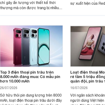
chỉ gây ấn tượng với thiết kế thời
sự xuất hiện của Re
thượng mà còn được trang bị nhiều
máy đang nhận được
tính năng và công nghệ hiện đại, đáp
của nhiều khách hàng
ứng tốt nhu cầu sử dụng hằng ngày
của người dùng phổ thông.
Top 3 điện thoại pin trâu trên
Loạt điện thoại Mo
8.000 mAh đáng mua: Có mẫu pin
rẻ tầm 5 triệu đồn
hơn 10.000 mAh
quân đội, pin trâu
26/07/2026
16/07/2026
Sở hữu thỏi pin dung lượng trên 8000
Với ngân sách khoảng
mAh, loạt điện thoại pin trâu dưới đây
người dùng Việt hiện