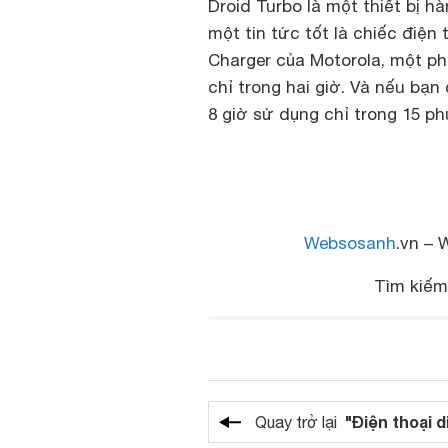
Droid Turbo là một thiết bị h
một tin tức tốt là chiếc điệ
Charger của Motorola, một ph
chỉ trong hai giờ. Và nếu bạ
8 giờ sử dụng chỉ trong 15 ph
Websosanh
.vn – 
Tìm kiế
"Điện thoại d
Quay trở lại