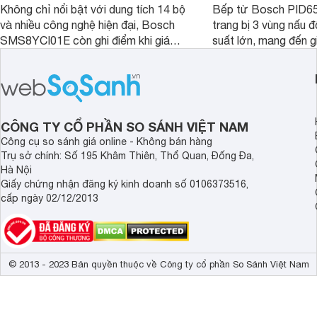
Không chỉ nổi bật với dung tích 14 bộ
Bếp từ Bosch PID
và nhiều công nghệ hiện đại, Bosch
trang bị 3 vùng nấu 
SMS8YCI01E còn ghi điểm khi giá
suất lớn, mang đến g
bán thực tế đã giảm đáng kể so với
nướng linh hoạt và h
thời điểm mới mở bán, mang lại tỷ lệ
gia đình.
giá trị/chi phí hấp dẫn hơn cho người
dùng đang tìm kiếm một mẫu máy rửa
bát cao cấp.
CÔNG TY CỔ PHẦN SO SÁNH VIỆT NAM
Công cụ so sánh giá online - Không bán hàng
Trụ sở chính: Số 195 Khâm Thiên, Thổ Quan, Đống Đa,
Hà Nội
Giấy chứng nhận đăng ký kinh doanh số 0106373516,
cấp ngày 02/12/2013
© 2013 - 2023 Bản quyền thuộc về Công ty cổ phần So Sánh Việt Nam