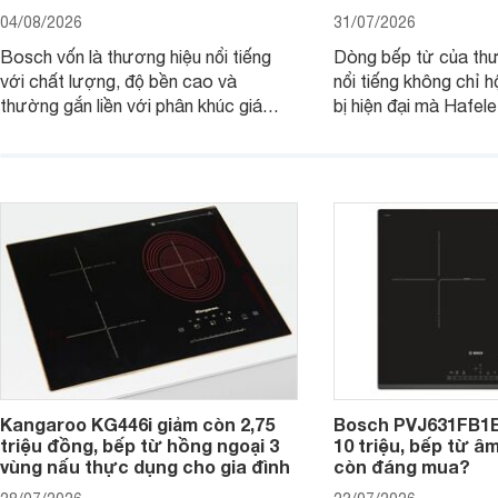
04/08/2026
31/07/2026
Bosch vốn là thương hiệu nổi tiếng
Dòng bếp từ của th
với chất lượng, độ bền cao và
nổi tiếng không chỉ hộ
thường gắn liền với phân khúc giá
bị hiện đại mà Hafe
cao. Tuy nhiên, trên thị trường hiện
536.61.886 còn đan
nay, mẫu bếp từ Bosch 3 vùng nấu
hàng, siêu thị điện m
PUC61KAA5E lại đang được nhiều
đưa tới lựa chọn ch
đơn vị phân phối với mức giá khá dễ
gia đình.
tiếp cận, thu hút sự quan tâm của
nhiều người tiêu dùng.
Kangaroo KG446i giảm còn 2,75
Bosch PVJ631FB1E
triệu đồng, bếp từ hồng ngoại 3
10 triệu, bếp từ â
vùng nấu thực dụng cho gia đình
còn đáng mua?