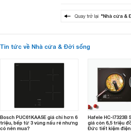
"Nhà cửa & 
Quay trở lại
Tin tức về Nhà cửa & Đời sống
Bosch PUC61KAA5E giá chỉ hơn 6
Hafele HC-I7323B 5
triệu, bếp từ 3 vùng nấu rẻ nhưng
giá còn 6,5 triệu 
có nên mua?
Đức tiết kiệm điện