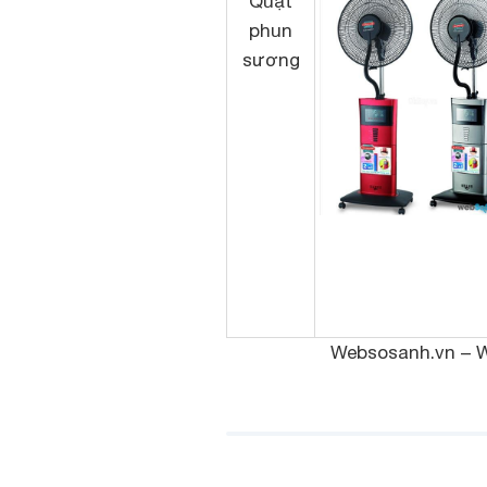
Quạt
phun
sương
Websosanh.vn – We