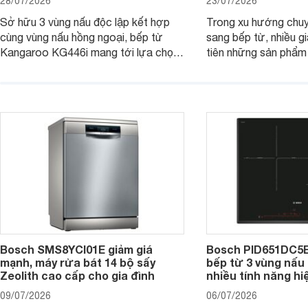
28/07/2026
23/07/2026
Sở hữu 3 vùng nấu độc lập kết hợp
Trong xu hướng chuy
cùng vùng nấu hồng ngoại, bếp từ
sang bếp từ, nhiều gi
Kangaroo KG446i mang tới lựa chọn
tiên những sản phẩm 
đáng cân nhắc cho nhu cầu nấu
nướng cao, độ bền t
nướng tại gia đình. Hiện sản phẩm
thương hiệu uy tín. 
cũng đang được giảm giá khá sâu tại
PVJ631FB1E là một 
nhiều cửa hàng, đại lý.
mẫu bếp đáp ứng tốt 
Bosch SMS8YCI01E giảm giá
Bosch PID651DC5E 
mạnh, máy rửa bát 14 bộ sấy
bếp từ 3 vùng nấu 
Zeolith cao cấp cho gia đình
nhiều tính năng hi
09/07/2026
06/07/2026