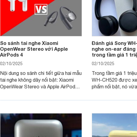
So sánh tai nghe Xiaomi
Đánh giá Sony WH-
OpenWear Stereo với Apple
nghe on-ear đáng
AirPods 4
trong tầm giá 1 tr
02/10/2025
02/10/2025
Nội dung so sánh chi tiết giữa hai mẫu
Trong tầm giá 1 triệ
tai nghe không dây nổi bật: Xiaomi
WH-CH520 được xe
OpenWear Stereo và Apple AirPods 4
phẩm nổi bật, nó vừa
sẽ nhằm giúp người dùng đưa ra lựa
pin ấn tượng vừa sở
chọn phù hợp nhất dựa trên nhu cầu
âm thanh ấn tượng 
và sở thích cá nhân. Cả hai đều là sản
chuyên gia đánh giá 
phẩm chất lượng cao, nhưng hướng
tới đối tượng khách hàng khác nhau.