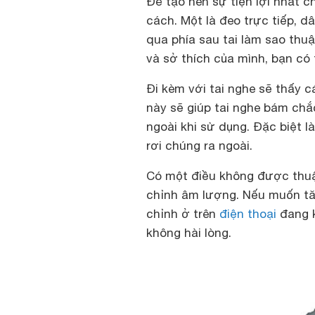
Để tạo nên sự tiện lợi nhất c
cách. Một là đeo trực tiếp, d
qua phía sau tai làm sao thu
và sở thích của mình, bạn có
Đi kèm với tai nghe sẽ thấy 
này sẽ giúp tai nghe bám chắc
ngoài khi sử dụng. Đặc biệt 
rơi chúng ra ngoài.
Có một điều không được thuận
chỉnh âm lượng. Nếu muốn tă
chỉnh ở trên
điện thoại
đang k
không hài lòng.