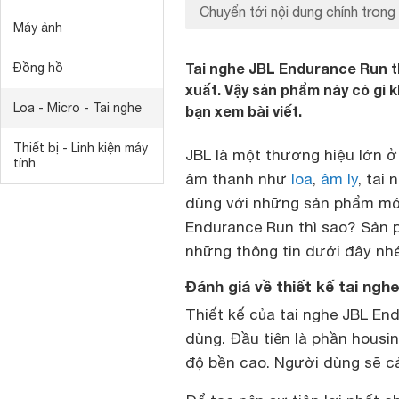
Chuyển tới nội dung chính trong 
Máy ảnh
Tai nghe JBL Endurance Run th
Đồng hồ
xuất. Vậy sản phẩm này có gì 
Loa - Micro - Tai nghe
bạn xem bài viết.
Thiết bị - Linh kiện máy
JBL là một thương hiệu lớn 
tính
âm thanh như
loa
,
âm ly
, tai
dùng với những sản phẩm mới 
Endurance Run thì sao? Sản p
những thông tin dưới đây nhé
Đánh giá về thiết kế tai ng
Thiết kế của tai nghe JBL End
dùng. Đầu tiên là phần hous
độ bền cao. Người dùng sẽ cả