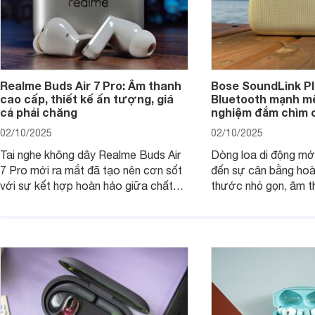
Realme Buds Air 7 Pro: Âm thanh
Bose SoundLink Pl
cao cấp, thiết kế ấn tượng, giá
Bluetooth mạnh mẽ
cả phải chăng
nghiệm đắm chìm 
02/10/2025
02/10/2025
Tai nghe không dây Realme Buds Air
Dòng loa di động m
7 Pro mới ra mắt đã tạo nên cơn sốt
đến sự cân bằng hoà
với sự kết hợp hoàn hảo giữa chất
thước nhỏ gọn, âm 
lượng âm thanh vượt trội, thiết kế
thời lượng pin ấn tư
hiện đại và mức giá cực kỳ cạnh
nó có xứng đáng với
tranh, chỉ dưới 2 triệu đồng.
xuất?