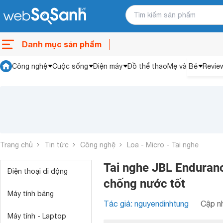
Danh mục sản phẩm
Công nghệ
Cuộc sống
Điện máy
Đồ thể thao
Mẹ và Bé
Revie
Trang chủ
Tin tức
Công nghệ
Loa - Micro - Tai nghe
Tai nghe JBL Enduranc
Điện thoại di động
chống nước tốt
Máy tính bảng
Tác giả: nguyendinhtung
Cập nh
Máy tính - Laptop