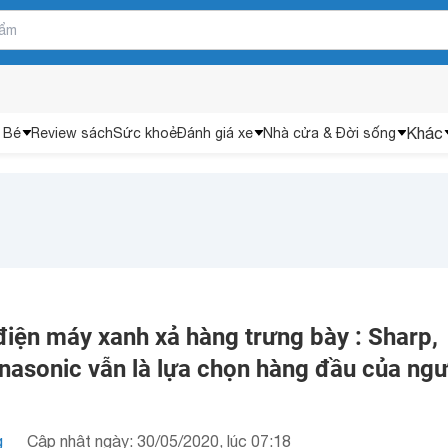
Khác
 Bé
Review sách
Sức khoẻ
Đánh giá xe
Nhà cửa & Đời sống
 điện máy xanh xả hàng trưng bày : Sharp,
asonic vẫn là lựa chọn hàng đầu của ngư
g
Cập nhật ngày: 30/05/2020, lúc 07:18