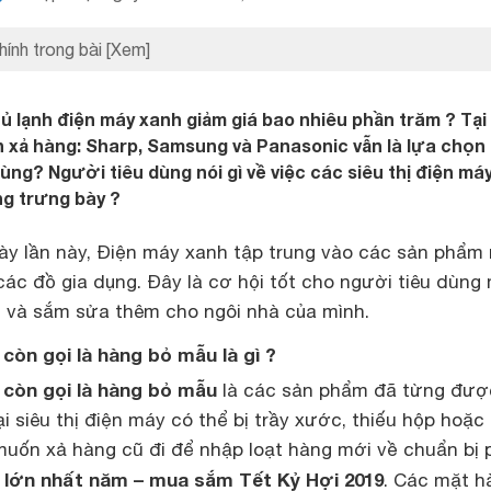
hính trong bài
[Xem]
tủ lạnh điện máy xanh giảm giá bao nhiêu phần trăm ? Tại
h xả hàng: Sharp, Samsung và Panasonic vẫn là lựa chọn
ùng? Người tiêu dùng nói gì về việc các siêu thị điện má
ng trưng bày ?
ày lần này, Điện máy xanh tập trung vào các sản phẩm
ác đồ gia dụng. Đây là cơ hội tốt cho người tiêu dùng
i và sắm sửa thêm cho ngôi nhà của mình.
còn gọi là hàng bỏ mẫu là gì ?
 còn gọi là hàng bỏ mẫu
là các sản phẩm đã từng đượ
 siêu thị điện máy có thể bị trầy xước, thiếu hộp hoặc b
 muốn xả hàng cũ đi để nhập loạt hàng mới về chuẩn bị 
 lớn nhất năm – mua sắm Tết Kỷ Hợi 2019
. Các mặt h