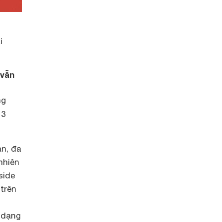
i
 vẫn
ng
 3
ản, đa
nhiên
side
trên
 dạng