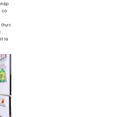
nhập
 có
ữ thực
g
t là