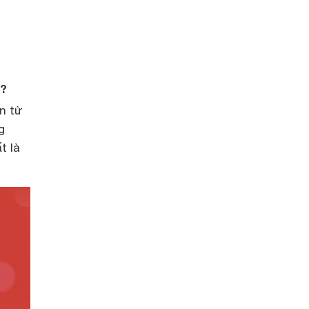
 ?
n tử
g
t là