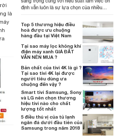
sang trọng cùng với hiệu suất làm việc ổn
ười
định vẫn luôn là sự lựa chọn của nhiều
ng là
người tiêu dùng hiện nay
 máy
Top 5 thương hiệu điều
nh
hoà được ưu chuộng
hàng đầu tại Việt Nam
ưa
Tại sao máy lọc không khí
điện máy xanh GIÁ ĐẮT
VẪN NÊN MUA ?
Bản chất của tivi 4K là gì ?
Tại sao tivi 4K lại được
người tiêu dùng ưa
chuộng đến vậy ?
Smart tivi Samsung, Sony
và LG nên chọn thương
hiệu tivi nào cho chất
lượng tốt nhất
5 điều thú vị của tủ lạnh
ngăn đá dưới đầu tiên của
Samsung trong năm 2018