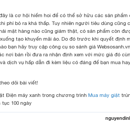
 đây là cơ hội hiếm hoi để có thể sở hữu các sản phẩm 
chi phí bỏ ra khá thấp. Tuy nhiên người tiêu dùng cũng 
phải mặt hàng nào cũng giảm thật, có sản phẩm còn đư
m xuống tạo khuyến mãi ảo. Do đó trước khi quyết định 
o bạn hãy truy cập công cụ so sánh giá Websosanh.v
các nơi bán rồi đưa ra nhận định xem với mức giá đó cù
và dịch vụ hấp dẫn đi kèm liệu có đáng để bạn mua hay
eo dõi bài viết!
ặt Điện máy xanh trong chương trình
Mua máy giặt
trú
n tục 100 ngày
nguyendin