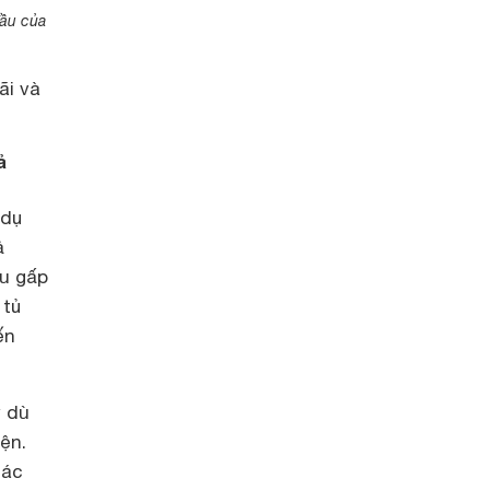
đầu của
ãi và
ả
 dụ
ả
ều gấp
 tủ
ến
y dù
ện.
hác