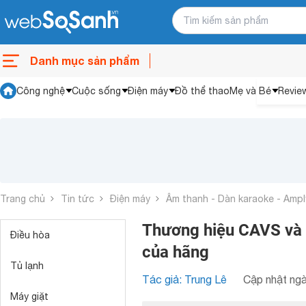
Danh mục sản phẩm
Công nghệ
Cuộc sống
Điện máy
Đồ thể thao
Mẹ và Bé
Revie
Trang chủ
Tin tức
Điện máy
Âm thanh - Dàn karaoke - Ampl
Thương hiệu CAVS và n
Điều hòa
của hãng
Tủ lạnh
Tác giả: Trung Lê
Cập nhật ngà
Máy giặt