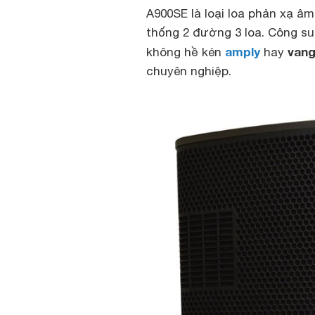
A900SE là loại loa phản xạ â
thống 2 đường 3 loa. Công s
amply
vang
không hề kén
hay
chuyên nghiệp.