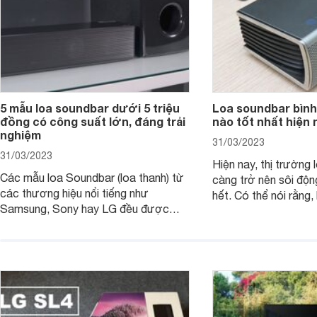
5 mẫu loa soundbar dưới 5 triệu
Loa soundbar bình
đồng có công suất lớn, đáng trải
nào tốt nhất hiện 
nghiệm
31/03/2023
31/03/2023
Hiện nay, thị trường 
Các mẫu loa Soundbar (loa thanh) từ
càng trở nên sôi độn
các thương hiệu nổi tiếng như
hết. Có thể nói rằng,
Samsung, Sony hay LG đều được
trong những mẫu lo
trang bị thêm các tính năng mới hiện
người sử dụng những
đại để tối ưu âm thanh. Các mẫu loa
thanh vô cùng tuyệt 
thanh này thường có công suất khá
nghe nhạc, xem bón
lớn từ 300W và tầm giá khoảng 5
loa soundbar bình d
triệu đồng trở xuống, không khó để sở
tốt nhất hiện nay?
hữu và trải nghiệm.