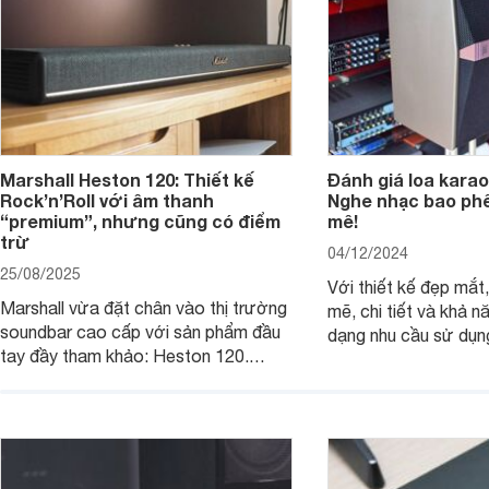
Marshall Heston 120: Thiết kế
Đánh giá loa karao
Rock’n’Roll với âm thanh
Nghe nhạc bao phê
“premium”, nhưng cũng có điểm
mê!
trừ
04/12/2024
25/08/2025
Với thiết kế đẹp mắ
Marshall vừa đặt chân vào thị trường
mẽ, chi tiết và khả 
soundbar cao cấp với sản phẩm đầu
dạng nhu cầu sử dụn
tay đầy tham khảo: Heston 120.
JBL Ki512 thực sự l
Chiếc soundbar này không chỉ có kích
tuyệt vời cho những 
thước lớn, kết nối đa dạng, mà còn
một hệ thống âm tha
ghi điểm nhờ “chất Marshall” cùng cấu
cao cho gia đình, ph
trúc âm thanh 5.1.2 đầy hứa hẹn.
những sự kiện giải trí