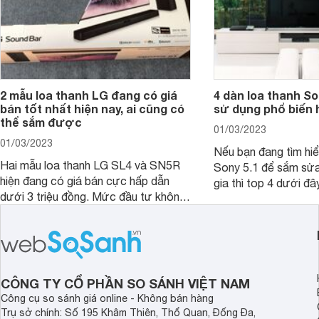
2 mẫu loa thanh LG đang có giá
4 dàn loa thanh S
bán tốt nhất hiện nay, ai cũng có
sử dụng phổ biến 
thể sắm được
01/03/2023
01/03/2023
Nếu bạn đang tìm hiể
Hai mẫu loa thanh LG SL4 và SN5R
Sony 5.1 để sắm sửa
hiện đang có giá bán cực hấp dẫn
gia thì top 4 dưới đâ
dưới 3 triệu đồng. Mức đầu tư không
ngắn thời gian tham 
lớn nhưng giá trị mà người dùng nhận
được lại vô cùng lớn, bởi đây từng là
2 mẫu rất hot tại thời điểm mới ra
mắt.
CÔNG TY CỔ PHẦN SO SÁNH VIỆT NAM
Công cụ so sánh giá online - Không bán hàng
Trụ sở chính: Số 195 Khâm Thiên, Thổ Quan, Đống Đa,