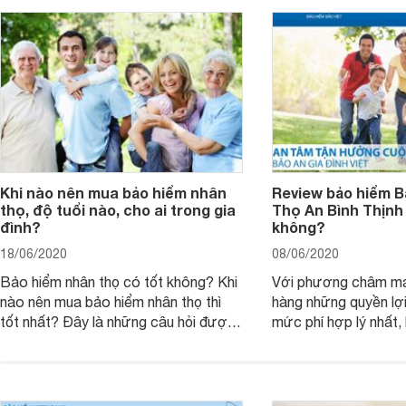
hiểm ô tô ra sao?
ích tối ưu.
Khi nào nên mua bảo hiểm nhân
Review bảo hiểm B
thọ, độ tuổi nào, cho ai trong gia
Thọ An Bình Thịnh
đình?
không?
18/06/2020
08/06/2020
Bảo hiểm nhân thọ có tốt không? Khi
Với phương châm ma
nào nên mua bảo hiểm nhân thọ thì
hàng những quyền lợi
tốt nhất? Đây là những câu hỏi được
mức phí hợp lý nhất,
rất nhiều khách hàng quan tâm và
đã nỗ lực triển khai 
muốn được giải đáp khi tìm hiểu về
chất lượng. Trong đó
bảo hiểm nhân thọ. Để có được câu
thọ An Bình Thịnh Vư
trả lời chính xác nhất, bạn hãy tham
sự quan tâm và lựa 