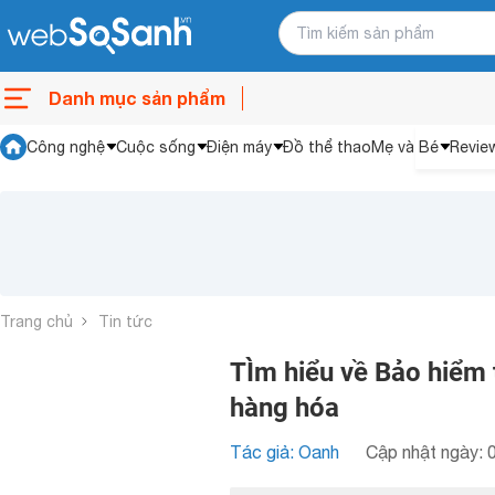
Danh mục sản phẩm
Công nghệ
Cuộc sống
Điện máy
Đồ thể thao
Mẹ và Bé
Revie
Trang chủ
Tin tức
TÌm hiểu về Bảo hiểm 
hàng hóa
Tác giả: Oanh
Cập nhật ngày: 