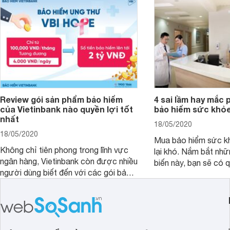
khảo bài viết này.
Review gói sản phẩm bảo hiểm
4 sai lầm hay mắc 
của Vietinbank nào quyền lợi tốt
bảo hiểm sức khỏ
nhất
18/05/2020
18/05/2020
Mua bảo hiểm sức k
Không chỉ tiên phong trong lĩnh vực
lại khó. Nắm bắt nhữ
ngân hàng, Vietinbank còn được nhiều
biến này, bạn sẽ có 
người dùng biết đến với các gói bảo
đắn nhất khi mua các
hiểm sức khỏe tiện lợi. Vậy sản phẩm
phù hợp cho bản thân
bảo hiểm của Vietinbank nào bạn nên
sở hữu nhất? Cùng đi tìm đáp án
trong bài viết sau đây.