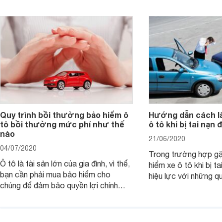
Quy trình bồi thường bảo hiểm ô
Hướng dẫn cách lấ
tô bồi thường mức phí như thế
ô tô khi bị tai nạn 
nào
21/06/2020
04/07/2020
Trong trường hợp gặ
Ô tô là tài sản lớn của gia đình, vì thế,
hiểm xe ô tô khi bị t
bạn cần phải mua bảo hiểm cho
hiệu lực với những q
chúng để đảm bảo quyền lợi chính
riêng cho người tham
đáng nếu gặp sự cố hay tai nạn. Vậy
quá trình đền bù tổn
đối tượng, phạm vi, phí bảo hiểm như
quy định khi tham gi
thế nào? Quy trình bồi thường bảo
hiểm này sẽ giúp bạ