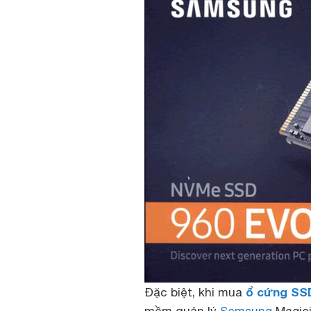
ổ cứng SS
Đặc biệt, khi mua
mềm quản lý
Samsung
Magici