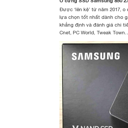
Ổ cứng SSD Samsung 850 2.5
Được ‘lên kệ’ từ năm 2017,
o 
lựa chọn tốt nhất dành cho g
khẳng định và đánh giá chi ti
Cnet, PC World, Tweak Town