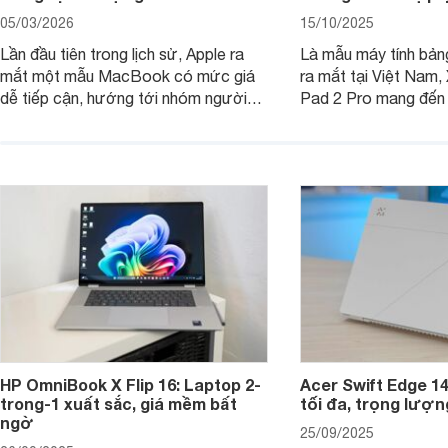
05/03/2026
15/10/2025
Lần đầu tiên trong lịch sử, Apple ra
Là mẫu máy tính bản
mắt một mẫu MacBook có mức giá
ra mắt tại Việt Nam,
dễ tiếp cận, hướng tới nhóm người
Pad 2 Pro mang đến 
dùng học sinh, sinh viên nhưng vẫn
lượng với mức giá ph
được trang bị nhiều tính năng đáng
đông người dùng.
chú ý. MacBook Neo vì thế đang thu
hút sự quan tâm lớn từ thị trường.
HP OmniBook X Flip 16: Laptop 2-
Acer Swift Edge 1
trong-1 xuất sắc, giá mềm bất
tối đa, trọng lượn
ngờ
25/09/2025