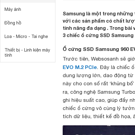
Máy ảnh
Samsung là một trong những 
với các sản phẩm có chất lượn
Đồng hồ
tính năng đa dạng . Trong bài
3 chiếc ổ cứng SSD Samsung đ
Loa - Micro - Tai nghe
Ổ cứng SSD Samsung 960 EV
Thiết bị - Linh kiện máy
tính
Trước tiên, Websosanh sẽ giớ
EVO M.2 PCIe
. Đây là chiếc
dung lượng lớn, dao động từ
này cho con số rất ‘khủng bố’
ra, công nghệ Samsung Turbo
ghi hiệu suất cao, giúp đẩy n
chiếc ổ cứng vô cùng lý tưởn
tích dữ liệu, thiết kế đồ họa,