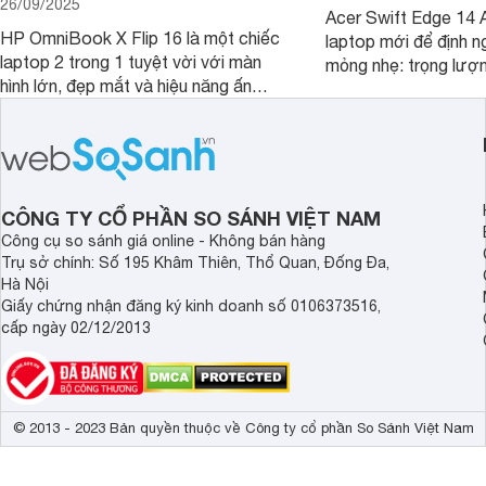
26/09/2025
Acer Swift Edge 14 A
HP OmniBook X Flip 16 là một chiếc
laptop mới để định ng
laptop 2 trong 1 tuyệt vời với màn
mỏng nhẹ: trọng lượ
hình lớn, đẹp mắt và hiệu năng ấn
nhưng có màn hình O
tượng, nhưng điểm đặc biệt nhất là
cao tuyệt đẹp cùng h
mức giá vô cùng hấp dẫn, biến nó trở
năng AI hàng đầu, đ
thành một lựa chọn “đáng đồng tiền
của một thiết bị doa
bát gạo” trên thị trường.
CÔNG TY CỔ PHẦN SO SÁNH VIỆT NAM
Công cụ so sánh giá online - Không bán hàng
Trụ sở chính: Số 195 Khâm Thiên, Thổ Quan, Đống Đa,
Hà Nội
Giấy chứng nhận đăng ký kinh doanh số 0106373516,
cấp ngày 02/12/2013
© 2013 - 2023 Bản quyền thuộc về Công ty cổ phần So Sánh Việt Nam