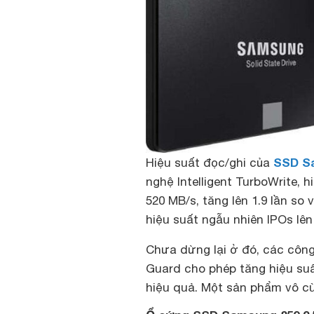
SSD S
Hiệu suất đọc/ghi của
nghệ Intelligent TurboWrite, 
520 MB/s, tăng lên 1.9 lần so 
hiệu suất ngẫu nhiên IPOs lên
Chưa dừng lại ở đó, các côn
Guard cho phép tăng hiệu suấ
hiệu quả. Một sản phẩm vô c