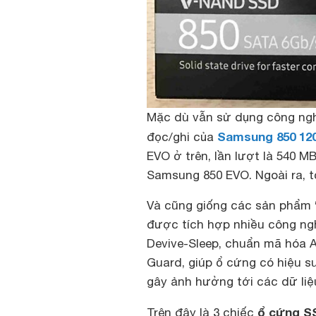
Mặc dù vẫn sử dụng công ng
Samsung 850 120
đọc/ghi của
EVO ở trên, lần lượt là 540 
Samsung 850 EVO. Ngoài ra, tố
Và cũng giống các sản phẩm 
được tích hợp nhiều công ng
Devive-Sleep, chuẩn mã hóa 
Guard, giúp ổ cứng có hiệu su
gây ảnh hưởng tới các dữ liệ
ổ cứng S
Trên đây là 3 chiếc