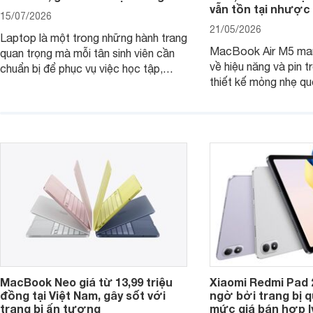
vẫn tồn tại nhược
15/07/2026
21/05/2026
Laptop là một trong những hành trang
MacBook Air M5 man
quan trọng mà mỗi tân sinh viên cần
về hiệu năng và pin t
chuẩn bị để phục vụ việc học tập,
thiết kế mỏng nhẹ qu
nghiên cứu và cả nhu cầu làm thêm.
tiếp tục là lựa chọn 
Nếu ưu tiên một thiết bị gọn nhẹ, hiệu
việc và học tập hàng
năng ổn định, bền bỉ cùng mức giá dễ
tiếp cận, dưới đây là những mẫu
MacBook đáng cân nhắc dành cho
tân sinh viên.
MacBook Neo giá từ 13,99 triệu
Xiaomi Redmi Pad 
đồng tại Việt Nam, gây sốt với
ngờ bởi trang bị 
trang bị ấn tượng
mức giá bán hợp l