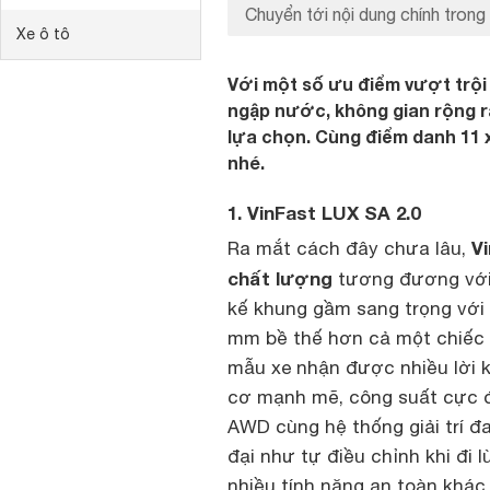
Chuyển tới nội dung chính trong 
Xe ô tô
Với một số ưu điểm vượt trội 
ngập nước, không gian rộng rã
lựa chọn. Cùng điểm danh 11 
nhé.
1. VinFast LUX SA 2.0
V
Ra mắt cách đây chưa lâu,
chất lượng
tương đương với 
kế khung gầm sang trọng với k
mm bề thế hơn cả một chiếc F
mẫu xe nhận được nhiều lời k
cơ mạnh mẽ, công suất cực đ
AWD cùng hệ thống giải trí đa
đại như tự điều chỉnh khi đi lù
nhiều tính năng an toàn khác