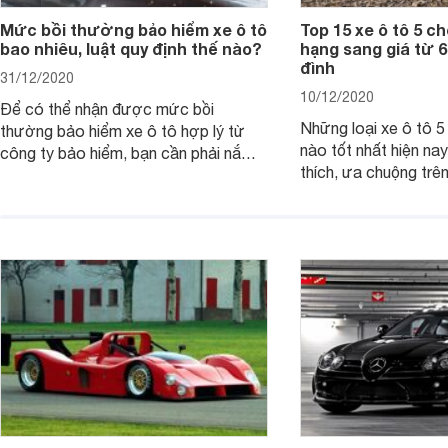
Mức bồi thường bảo hiểm xe ô tô
Top 15 xe ô tô 5 c
bao nhiêu, luật quy định thế nào?
hạng sang giá từ 6
đình
31/12/2020
10/12/2020
Để có thể nhận được mức bồi
Những loại xe ô tô 
thường bảo hiểm xe ô tô hợp lý từ
nào tốt nhất hiện na
công ty bảo hiểm, bạn cần phải nắm
thích, ưa chuộng trê
rõ các quy định bồi thường qua bài
theo bài viết sau để
viết dưới đây.
xác nhé.