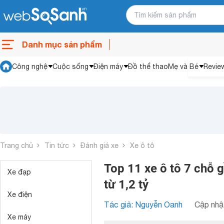
Danh mục sản phẩm
Công nghệ
Cuộc sống
Điện máy
Đồ thể thao
Mẹ và Bé
Revie
Trang chủ
Tin tức
Đánh giá xe
Xe ô tô
Top 11 xe ô tô 7 chỗ 
Xe đạp
từ 1,2 tỷ
Xe điện
Tác giả: Nguyễn Oanh
Cập nhật
Xe máy