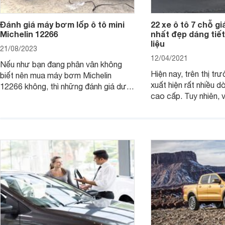
Đánh giá máy bơm lốp ô tô mini
22 xe ô tô 7 chỗ giá
Michelin 12266
nhất đẹp dáng tiết
liệu
21/08/2023
12/04/2021
Nếu như bạn đang phân vân không
Hiện nay, trên thị tr
biết nên mua máy bơm Michelin
xuất hiện rất nhiều dò
12266 không, thì những đánh giá dưới
cao cấp. Tuy nhiên, 
đây sẽ giúp bạn có được sự lựa chọn
đang băn khoăn khi 
hợp lý nhất cho bản thân.
loại xe ô tô 7 chỗ giá
đáng mua nhất 2019
Websosanh đi tìm câu 
viết dưới đây nhé!