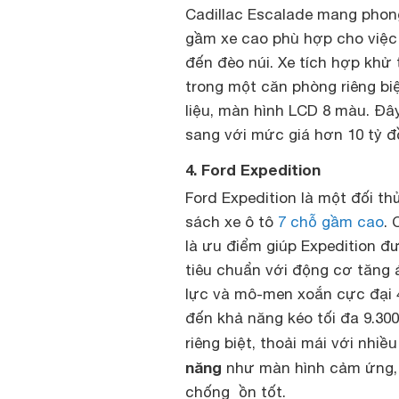
Cadillac Escalade mang phon
gầm xe cao phù hợp cho việc 
đến đèo núi. Xe tích hợp khử 
trong một căn phòng riêng biệ
liệu, màn hình LCD 8 màu. Đ
sang với mức giá hơn 10 tỷ đ
4. Ford Expedition
Ford Expedition là một đối th
sách xe ô tô
7 chỗ gầm cao
. 
là ưu điểm giúp Expedition đư
tiêu chuẩn với động cơ tăng 
lực và mô-men xoắn cực đại 
đến khả năng kéo tối đa 9.30
riêng biệt, thoải mái với nhiề
năng
như màn hình cảm ứng, 
chống ồn tốt.