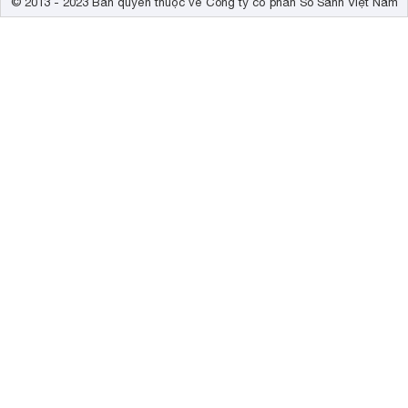
© 2013 - 2023 Bản quyền thuộc về Công ty cổ phần So Sánh Việt Nam