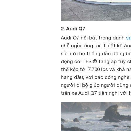
2. Audi Q7
Audi Q7 nổi bật trong danh
s
chỗ ngồi rộng rãi. Thiết kế A
sở hữu hệ thống dẫn động bố
động cơ TFSI® tăng áp tùy ch
thể kéo tới 7.700 lbs và khả 
hàng đầu, với các công nghệ 
người đi bộ giúp người dùng 
trên xe Audi Q7 tiện nghi với