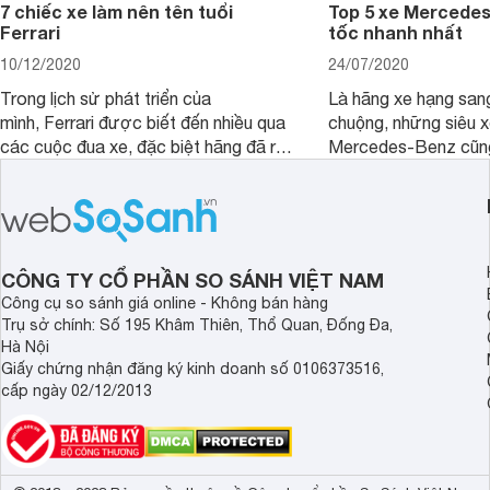
7 chiếc xe làm nên tên tuổi
Top 5 xe Mercede
Ferrari
tốc nhanh nhất
10/12/2020
24/07/2020
Trong lịch sử phát triển của
Là hãng xe hạng san
mình, Ferrari được biết đến nhiều qua
chuộng, những siêu 
các cuộc đua xe, đặc biệt hãng đã rất
Mercedes-Benz cũn
thành công tại giải đua “Công thức
đại gia độ thêm, từ 
1”. Dưới đây là 7 chiếc xe đã làm nên
dũng mãnh.
thành công cho hãng này.
CÔNG TY CỔ PHẦN SO SÁNH VIỆT NAM
Công cụ so sánh giá online - Không bán hàng
Trụ sở chính: Số 195 Khâm Thiên, Thổ Quan, Đống Đa,
Hà Nội
Giấy chứng nhận đăng ký kinh doanh số 0106373516,
cấp ngày 02/12/2013