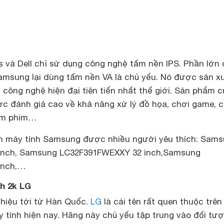
s và Dell chỉ sử dụng công nghệ tấm nền IPS. Phần lớn
amsung lại dùng tấm nền VA là chủ yếu. Nó được sản x
công nghệ hiện đại tiên tiến nhất thế giới. Sản phẩm c
c đánh giá cao về khả năng xử lý đồ họa, chơi game, c
xem phim…
h máy tính Samsung được nhiều người yêu thích: Sam
inch, Samsung LC32F391FWEXXY 32 inch,Samsung
inch,…
nh 2k LG
hiệu tới từ Hàn Quốc.
LG
là cái tên rất quen thuộc trên 
 tính hiện nay. Hãng này chủ yếu tập trung vào đối tư