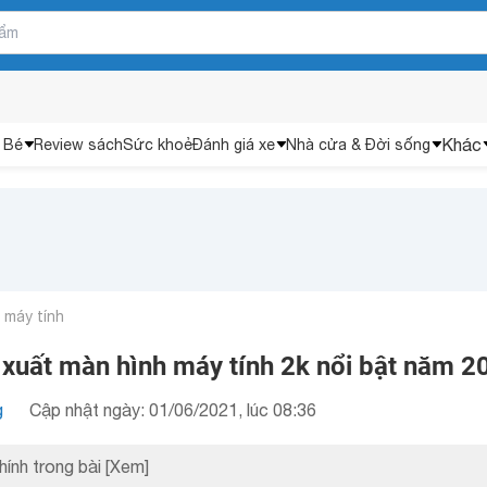
Khác
 Bé
Review sách
Sức khoẻ
Đánh giá xe
Nhà cửa & Đời sống
n máy tính
 xuất màn hình máy tính 2k nổi bật năm 2
g
Cập nhật ngày: 01/06/2021, lúc 08:36
hính trong bài
[Xem]