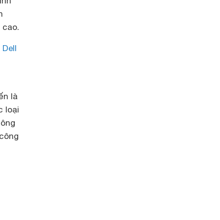
ính
n
 cao.
,
Dell
ến là
 loại
hông
 công