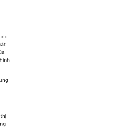
 các
uất
ủa
hỉnh
sung
thị
ợng