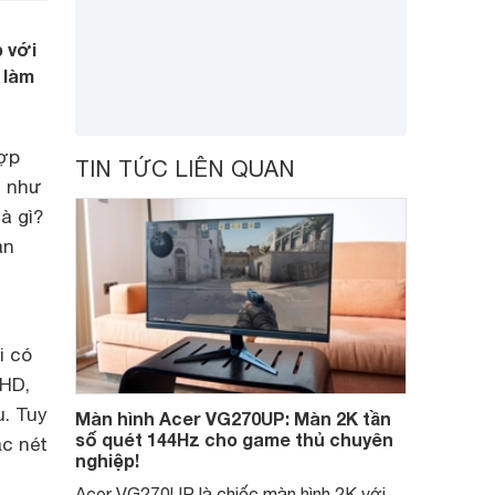
p với
 làm
hợp
TIN TỨC LIÊN QUAN
c như
là gì?
an
i có
 HD,
u. Tuy
Màn hình Acer VG270UP: Màn 2K tần
số quét 144Hz cho game thủ chuyên
c nét
nghiệp!
Acer VG270UP là chiếc màn hình 2K với