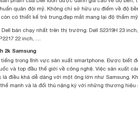
ác sản phẩm của Dell luôn được đánh giá cao về độ bền, t
 chuẩn quân đội mỹ. Không chỉ sở hữu ưu điểm về độ bề
 còn có thiết kế trẻ trung,đẹp mắt mang lại độ thẩm mỹ
Dell bán chạy nhất trên thị trường: Dell S2319H 23 inch
 P2217 22 inch, …
ính 2k Samsung
 tiếng trong lĩnh vực sản xuất smartphone. Được biết đ
ốc và top đầu thế giới về công nghệ. Việc sản xuất các
k là điều khá dễ dàng với một ông lớn như Samsung. K
 thế mạnh và là đối thủ nặng ký với những thương hiệu