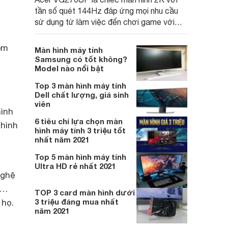
tần số quét 144Hz đáp ứng mọi nhu cầu
sử dụng từ làm việc đến chơi game với
mức giá vô cùng hợp lý và dễ chịu. Chúng
ta hãy cùng tìm hiểu kỹ hơn về ưu điểm nổi
em
Màn hình máy tính
bật của chiếc màn hình này để thấy được
Samsung có tốt không?
sự tuyệt vời mà nó mang lại ngay thôi nào!
Model nào nổi bật
Top 3 màn hình máy tính
Dell chất lượng, giá sinh
viên
hình
6 tiêu chí lựa chọn màn
 hình
hình máy tính 3 triệu tốt
nhất năm 2021
Top 5 màn hình máy tính
Ultra HD rẻ nhất 2021
nghệ
v…
TOP 3 card màn hình dưới
3 triệu đáng mua nhất
 họ.
năm 2021