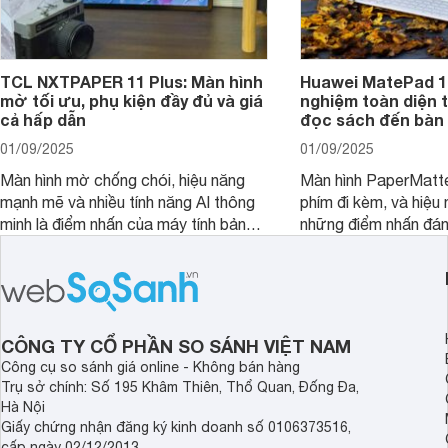
TCL NXTPAPER 11 Plus: Màn hình
Huawei MatePad 12
mờ tối ưu, phụ kiện đầy đủ và giá
nghiệm toàn diện 
cả hấp dẫn
đọc sách đến bàn 
01/09/2025
01/09/2025
Màn hình mờ chống chói, hiệu năng
Màn hình PaperMatte
mạnh mẽ và nhiều tính năng AI thông
phím đi kèm, và hiệu 
minh là điểm nhấn của máy tính bảng
những điểm nhấn đán
TCL NXTPAPER 11 Plus, một thiết bị
Huawei MatePad 12 
đáng chú ý trong phân khúc tầm
máy tính bảng hướng
trung.
đọc sách và làm việc 
CÔNG TY CỔ PHẦN SO SÁNH VIỆT NAM
Công cụ so sánh giá online - Không bán hàng
Trụ sở chính: Số 195 Khâm Thiên, Thổ Quan, Đống Đa,
Hà Nội
Giấy chứng nhận đăng ký kinh doanh số 0106373516,
cấp ngày 02/12/2013