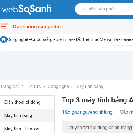
Danh mục sản phẩm
Công nghệ
Cuộc sống
Điện máy
Đồ thể thao
Mẹ và Bé
Revie
Trang chủ
Tin tức
Công nghệ
Máy tính bảng
Top 3 máy tính bảng A
Điện thoại di động
Tác giả: nguyendinhtung
Cập nh
Máy tính bảng
Chuyển tới nội dung chính trong 
Máy tính - Laptop