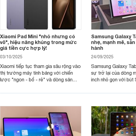
Xiaomi Pad Mini "nhỏ nhưng có
Samsung Galaxy T
võ", hiệu năng khủng trong mức
nhẹ, mạnh mẽ, sẵn
giá tiền cực hợp lý!
hành
03/10/2025
24/09/2025
Xiaomi tiếp tục tham gia sâu rộng vào
Samsung Galaxy Tab
thị trường máy tính bảng với chiến
sự trở lại của dòng 
lược "ngon - bổ - rẻ" và dòng sản
inch nhỏ gọn với bút 
phẩm Xiaomi Pad Mini mới trình làng
hàng loạt tính năng 
tháng 9/2025 là ví dụ điển hình. Không
mang đến trải nghiệm
chỉ có giá bán hợp lý, sản phẩm còn
cao. Nhưng liệu chiế
hội tụ những trang bị cao cấp hàng
thực sự đáng giá?
đầu, tối ưu trải nghiệm của người sử
dụng.