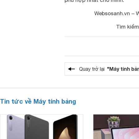
phù hợp nhất cho mình.
Websosanh.vn – 
Tìm kiế
"Máy tính bả
Quay trở lại
Tin tức về Máy tính bảng