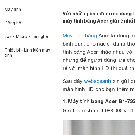
Máy ảnh
Với những bạn đam mê dùng th
máy tính bảng Acer giá rẻ nhấ
Đồng hồ
Máy tính bảng
Acer là dòng má
Loa - Micro - Tai nghe
bình dân, cho người dùng thoả
Thiết bị - Linh kiện máy
tính bảng Acer khác nhau với
tính
nhưng để người dùng lựa chọ
rẻ với màn hình HD thì quả th
Sau đây
websosanh
xin gửi đ
màn hình HD cho bạn thêm mộ
1. Máy tính bảng Acer B1-73
Giá tham khảo: 1.988.000 vnđ