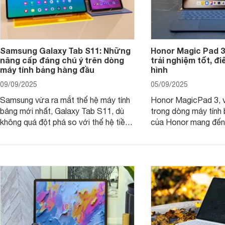
Samsung Galaxy Tab S11: Những
Honor Magic Pad 3
nâng cấp đáng chú ý trên dòng
trải nghiệm tốt, đ
máy tính bảng hàng đầu
hình
09/09/2025
05/09/2025
Samsung vừa ra mắt thế hệ máy tính
Honor MagicPad 3, v
bảng mới nhất, Galaxy Tab S11, dù
trong dòng máy tính
không quá đột phá so với thế hệ tiền
của Honor mang đến 
nhiệm nhưng những cải tiến tập trung
diện với màn hình lớn
vào hiệu năng xử lý, thiết kế, cùng
mẽ và thời lượng pin
nâng cấp phần mềm hứa hẹn mang
nhiên, màn hình LCD
đến trải nghiệm người dùng liền mạch
để lại một điểm trừ k
và mượt mà hơn.