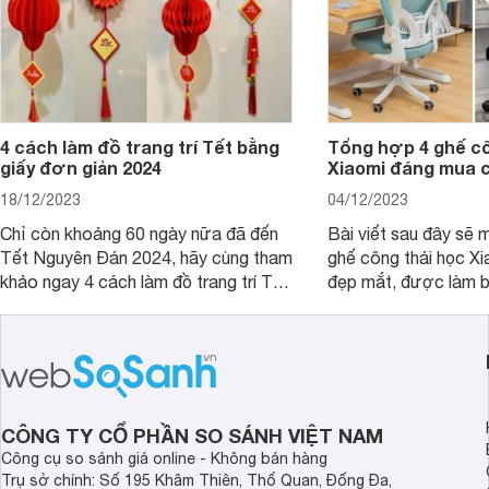
4 cách làm đồ trang trí Tết bằng
Tổng hợp 4 ghế cô
giấy đơn giản 2024
Xiaomi đáng mua 
18/12/2023
04/12/2023
Chỉ còn khoảng 60 ngày nữa đã đến
Bài viết sau đây sẽ 
Tết Nguyên Đán 2024, hãy cùng tham
ghế công thái học Xi
khảo ngay 4 cách làm đồ trang trí Tết
đẹp mắt, được làm b
bằng giấy đơn giản, dễ làm để trang
cao cấp và có mức g
trí nhà cửa.
mà khách hàng có th
CÔNG TY CỔ PHẦN SO SÁNH VIỆT NAM
Công cụ so sánh giá online - Không bán hàng
Trụ sở chính: Số 195 Khâm Thiên, Thổ Quan, Đống Đa,