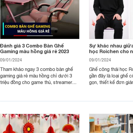
Đánh giá 3 Combo Bàn Ghế
Sự khác nhau giữa
Gaming màu hồng giá rẻ 2023
học Roichen cho 
09/01/2024
09/01/2024
Tham khảo ngay 3 combo bàn ghế
Ghế công thái học R
gaming giá rẻ màu hồng chỉ dưới 3
gần đây là loại ghế c
triệu đồng cho game thủ, streamer
gọn, thiết kế đơn giả
chắc chắn các nàng sẽ yêu thích từ
dáng ngồi chống gù c
cái nhìn đầu tiên.
đồng.