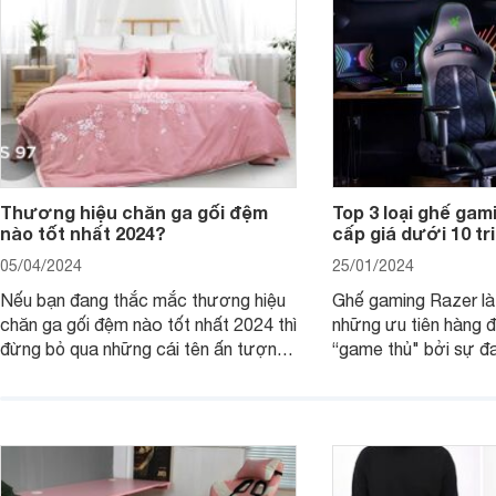
Thương hiệu chăn ga gối đệm
Top 3 loại ghế ga
nào tốt nhất 2024?
cấp giá dưới 10 tr
05/04/2024
25/01/2024
Nếu bạn đang thắc mắc thương hiệu
Ghế gaming Razer là
chăn ga gối đệm nào tốt nhất 2024 thì
những ưu tiên hàng đ
đừng bỏ qua những cái tên ấn tượng
“game thủ" bởi sự đa
như: Sagatex, Sông Hồng, Amando,
dáng và có nhiều lự
Hanvico, Canada, Everon, Dunlopillo,
dưới 10 triệu đồng.
Everhome… Cùng khám phá chi tiết
ưu điểm của từng thương hiệu chăn
ga gối đệm để biết tại sao nên mua
nhé!