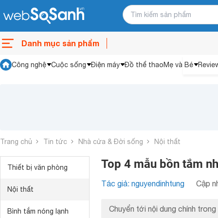
Danh mục sản phẩm
Công nghệ
Cuộc sống
Điện máy
Đồ thể thao
Mẹ và Bé
Revie
Trang chủ
Tin tức
Nhà cửa & Đời sống
Nội thất
Top 4 mẫu bồn tắm n
Thiết bị văn phòng
Tác giả: nguyendinhtung
Cập nh
Nội thất
Chuyển tới nội dung chính trong 
Bình tắm nóng lạnh