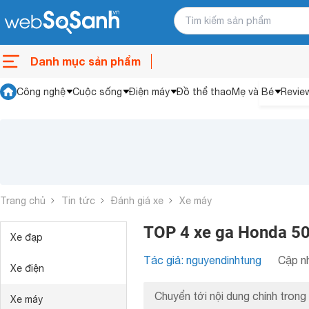
Danh mục sản phẩm
Công nghệ
Cuộc sống
Điện máy
Đồ thể thao
Mẹ và Bé
Revie
Trang chủ
Tin tức
Đánh giá xe
Xe máy
TOP 4 xe ga Honda 50
Xe đạp
Tác giả: nguyendinhtung
Cập nh
Xe điện
Chuyển tới nội dung chính trong 
Xe máy