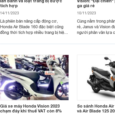
lăn bánh và loạt trang bị được
Vision: "Đại chiến
tích hợp
ga giá rẻ
14/11/2023
10/11/2023
Là phiên bản nâng cấp động cơ,
Cùng nằm trong phân
Honda Air Blade 160 đặc biệt cũng
rẻ, Janus và Vision đ
đồng thời tích hợp nhiều trang bị hiện
người phân vân lựa c
đại, trong đó có cả ABS cao cấp. Bài
sánh Yamaha Janus 
viết dưới đây sẽ giúp bạn hiểu hơn về
dưới đây sẽ giúp bạn
chiếc xe tay ga này.
ích để lựa chọn chính
Giá xe máy Honda Vision 2023
So sánh Honda Air
chạm đáy khi thuế VAT còn 8%
và Air Blade 125 2