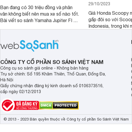
29/10/2023
Bạn đang có 30 triệu đồng và phân
Giá Honda Scoopy n
vân không biết nên mua xe số nào tốt.
gấp đôi so với Scoo
Bài viết so sánh Yamaha Jupiter FI và
Indonesia, trong khi 
Honda Future 125 FI dưới đây sẽ
hệt nhau. Vậy điều gì
giúp bạn có được quyết định chính
chênh lệch giá lớn tới
xác nhất.
sánh Honda Scoopy 
Indonesia dưới đây s
hơn.
CÔNG TY CỔ PHẦN SO SÁNH VIỆT NAM
Công cụ so sánh giá online - Không bán hàng
Trụ sở chính: Số 195 Khâm Thiên, Thổ Quan, Đống Đa,
Hà Nội
Giấy chứng nhận đăng ký kinh doanh số 0106373516,
cấp ngày 02/12/2013
© 2013 - 2023 Bản quyền thuộc về Công ty cổ phần So Sánh Việt Nam