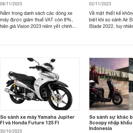
08/11/2023
02/11/2023
Nằm trong danh sách các dòng xe
Về mặt thiết kế khôn
máy được giảm thuế VAT còn 8%,
biệt khi so sánh Air 
hiện giá Vision 2023 niêm yết chính
Blade 2022, tuy nhiê
hãng và tại đại lý đều có mức giảm
sự thay đổi lớn. Bài 
sâu so với cách đây 1 năm.
giúp bạn hiểu hơn nh
trên Honda Air Blade
phiên bản tiền nhiệm.
So sánh xe máy Yamaha Jupiter
So sánh sự khác b
FI và Honda Future 125 FI
Scoopy nhập khẩu 
Indonesia
30/10/2023