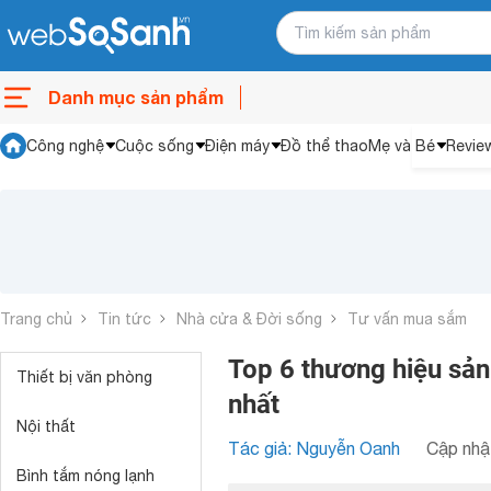
Danh mục sản phẩm
Công nghệ
Cuộc sống
Điện máy
Đồ thể thao
Mẹ và Bé
Revie
Trang chủ
Tin tức
Nhà cửa & Đời sống
Tư vấn mua sắm
Top 6 thương hiệu sản
Thiết bị văn phòng
nhất
Nội thất
Tác giả: Nguyễn Oanh
Cập nhật
Bình tắm nóng lạnh