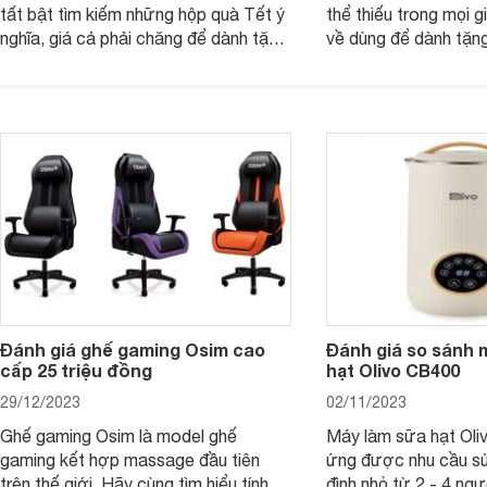
tất bật tìm kiếm những hộp quà Tết ý
thể thiếu trong mọi g
nghĩa, giá cả phải chăng để dành tặng
về dùng để dành tặng
cho người thân, bạn bè, đồng nghiệp.
bè hoặc để chưng tr
Hãy để Websosanh.vn giới thiệu cho
tiên. Trong bài viết
bạn 7 mẫu hộp quà Tết giá tầm 300k
sẽ giới thiệu cho bạ
- 500k đẹp mắt nhé.
2025 mới vừa sang, 
mua sắm cuối năm.
Đánh giá ghế gaming Osim cao
Đánh giá so sánh 
cấp 25 triệu đồng
hạt Olivo CB400
29/12/2023
02/11/2023
Ghế gaming Osim là model ghế
Máy làm sữa hạt Ol
gaming kết hợp massage đầu tiên
ứng được nhu cầu sử
trên thế giới. Hãy cùng tìm hiểu tính
đình nhỏ từ 2 - 4 ng