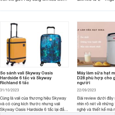
năng và chất lượng của sản phẩm
qua bài đánh giá dướ
ngay trong bài viết sau.
hơn về dòng máy này
So sánh vali Skyway Oasis
Máy làm sữa hạt m
Hardside 6 tấc và Skyway
D28 phù hợp cho gi
Richland 6 tấc
người
31/10/2023
22/09/2023
Cùng là vali của thương hiệu Skyway
Bài review dưới đây 
và có cùng kích thước nhưng vali
nhìn rõ nét về những 
Skyway Oasis Hardside 6 tấc lại đắt
nghệ và thiết kế mà