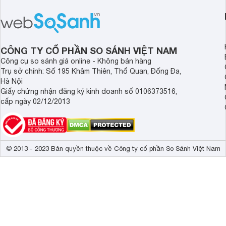
hơn Vali Skyway Richland 6 tấc tận 1
Seka LN-D28 sở hữu
triệu đồng.
thể đưa ra quyết địn
CÔNG TY CỔ PHẦN SO SÁNH VIỆT NAM
Công cụ so sánh giá online - Không bán hàng
Trụ sở chính: Số 195 Khâm Thiên, Thổ Quan, Đống Đa,
Hà Nội
Giấy chứng nhận đăng ký kinh doanh số 0106373516,
cấp ngày 02/12/2013
© 2013 - 2023 Bản quyền thuộc về Công ty cổ phần So Sánh Việt Nam