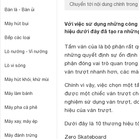
Chuyển tới nội dung chính trong 
Bàn là - Bàn ủi
Với việc sử dụng những công 
Máy hút bụi
hiệu dưới đây đã tạo ra những
Bếp các loại
Tấm ván của là bộ phận rất q
Lò nướng - Vỉ nướng
những quyết định sự ổn định t
phận đóng vai trò quan trọng
Lò vi sóng
ván trượt nhanh hơn, các mà
Máy hút khói, khử mùi
Chính vì vậy, việc chọn một t
được một chiếc ván trượt chấ
Máy làm bánh
nghiệm sử dụng ván trượt, d
Máy pha cà phê
hiệu của ván trượt.
Máy xay, máy ép
Dưới đây là 10 thương hiệu t
Máy đánh trứng
Zero Skateboard