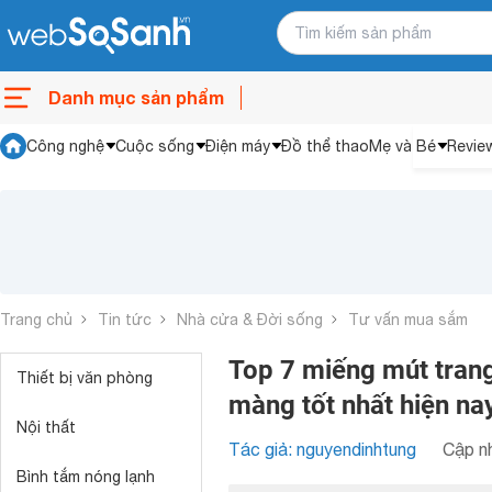
Danh mục sản phẩm
Công nghệ
Cuộc sống
Điện máy
Đồ thể thao
Mẹ và Bé
Revie
Trang chủ
Tin tức
Nhà cửa & Đời sống
Tư vấn mua sắm
Top 7 miếng mút tran
Thiết bị văn phòng
màng tốt nhất hiện na
Nội thất
Tác giả: nguyendinhtung
Cập nh
Bình tắm nóng lạnh