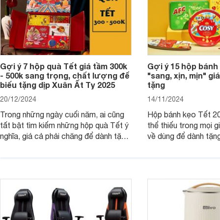
Gợi ý 7 hộp quà Tết giá tầm 300k
Gợi ý 15 hộp bánh
- 500k sang trọng, chất lượng để
"sang, xịn, mịn" giá
biếu tặng dịp Xuân Ất Tỵ 2025
tặng
20/12/2024
14/11/2024
Trong những ngày cuối năm, ai cũng
Hộp bánh kẹo Tết 20
tất bật tìm kiếm những hộp quà Tết ý
thể thiếu trong mọi g
nghĩa, giá cả phải chăng để dành tặng
về dùng để dành tặng
cho người thân, bạn bè, đồng nghiệp.
bè hoặc để chưng tr
Hãy để Websosanh.vn giới thiệu cho
tiên. Trong bài viết
bạn 7 mẫu hộp quà Tết giá tầm 300k
sẽ giới thiệu cho bạ
- 500k đẹp mắt nhé.
2025 mới vừa sang, 
mua sắm cuối năm.