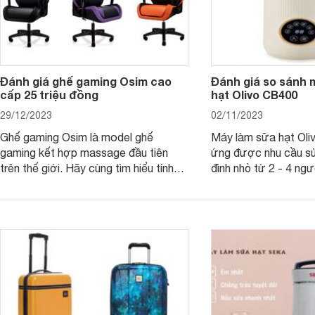
Đánh giá ghế gaming Osim cao
Đánh giá so sánh 
cấp 25 triệu đồng
hạt Olivo CB400
29/12/2023
02/11/2023
Ghế gaming Osim là model ghế
Máy làm sữa hạt Ol
gaming kết hợp massage đầu tiên
ứng được nhu cầu sử
trên thế giới. Hãy cùng tìm hiểu tính
đình nhỏ từ 2 - 4 ng
năng và chất lượng của sản phẩm
qua bài đánh giá dướ
ngay trong bài viết sau.
hơn về dòng máy này