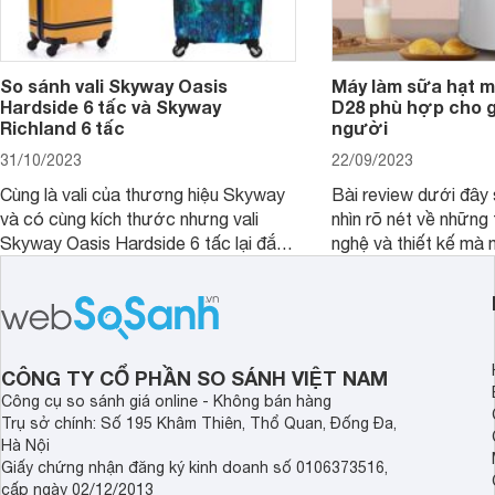
So sánh vali Skyway Oasis
Máy làm sữa hạt m
Hardside 6 tấc và Skyway
D28 phù hợp cho gi
Richland 6 tấc
người
31/10/2023
22/09/2023
Cùng là vali của thương hiệu Skyway
Bài review dưới đây 
và có cùng kích thước nhưng vali
nhìn rõ nét về những 
Skyway Oasis Hardside 6 tấc lại đắt
nghệ và thiết kế mà
hơn Vali Skyway Richland 6 tấc tận 1
Seka LN-D28 sở hữu
triệu đồng.
thể đưa ra quyết địn
CÔNG TY CỔ PHẦN SO SÁNH VIỆT NAM
Công cụ so sánh giá online - Không bán hàng
Trụ sở chính: Số 195 Khâm Thiên, Thổ Quan, Đống Đa,
Hà Nội
Giấy chứng nhận đăng ký kinh doanh số 0106373516,
cấp ngày 02/12/2013