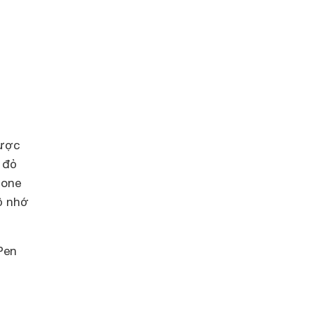
được
 đỏ
hone
ộ nhớ
Pen