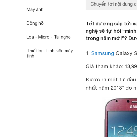
Chuyển tới nội dung c
Máy ảnh
Tết dương sắp tới v
Đồng hồ
nghệ sẽ tự hỏi “mình
Loa - Micro - Tai nghe
trong năm mới”? Dướ
Thiết bị - Linh kiện máy
1.
Samsung
Galaxy 
tính
Giá tham khảo: 13,99
Được ra mắt từ đầu 
nhất năm 2013” do n