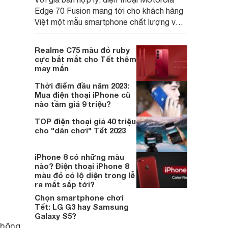
Edge 70 Fusion mang tới cho khách hàng
Việt một mẫu smartphone chất lượng với
những trang bị hiện đại hàng đầu trong
phân khúc.
Realme C75 màu đỏ ruby
cực bắt mắt cho Tết thêm
may mắn
Thời điểm đầu năm 2023:
Mua điện thoại iPhone cũ
nào tầm giá 9 triệu?
TOP điện thoại giá 40 triệu
cho "dân chơi" Tết 2023
iPhone 8 có những màu
nào? Điện thoại iPhone 8
màu đỏ có lộ diện trong lễ
ra mắt sắp tới?
Chọn smartphone chơi
Tết: LG G3 hay Samsung
Galaxy S5?
không