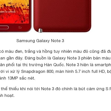
Samsung Galaxy Note 3
 có màu đen, trắng và hồng tuy nhiên màu đỏ cũng đã 
gian gần đây. Đáng buồn là Galaxy Note 3 phiên bản màu
n phối tại thị trường Hàn Quốc. Note 3 hiện là smartp
 vi xử lý Snapdragon 800, màn hình 5.7 inch full HD, b
nh 13MP sắc nét.
hể thiếu khi nói tới Note 3 đó chính là bút cảm ứng S 
nh hoạt.