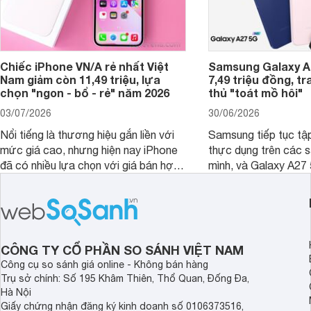
Chiếc iPhone VN/A rẻ nhất Việt
Samsung Galaxy A2
Nam giảm còn 11,49 triệu, lựa
7,49 triệu đồng, tr
chọn "ngon - bổ - rẻ" năm 2026
thủ "toát mồ hôi"
03/07/2026
30/06/2026
Nổi tiếng là thương hiệu gắn liền với
Samsung tiếp tục tập
mức giá cao, nhưng hiện nay iPhone
thực dụng trên các 
đã có nhiều lựa chọn với giá bán hợp
mình, và Galaxy A27
lý hơn, giúp người dùng dễ dàng tiếp
thể hiện rõ định hướ
cận sản phẩm chính hãng.
tới cho người dùng m
lượng với nhiều tran
độ bền bỉ cho nhu cầ
dài.
CÔNG TY CỔ PHẦN SO SÁNH VIỆT NAM
Công cụ so sánh giá online - Không bán hàng
Trụ sở chính: Số 195 Khâm Thiên, Thổ Quan, Đống Đa,
Hà Nội
Giấy chứng nhận đăng ký kinh doanh số 0106373516,