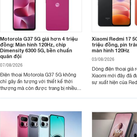
Motorola G37 5G giá hơn 4 triệu
Xiaomi Redmi 17 5
đồng: Màn hình 120Hz, chip
triệu đồng, pin tr
Dimensity 6300 5G, bền chuẩn
màn hình 120Hz
quân đội
03/08/2026
07/08/2026
Dòng điện thoại giá 
Điện thoại Motorola G37 5G không
Xiaomi mới đây đã đ
chỉ gây ấn tượng với thiết kế thời
sự xuất hiện của Re
thượng mà còn được trang bị nhiều
máy đang nhận được
tính năng và công nghệ hiện đại, đáp
của nhiều khách hàng
ứng tốt nhu cầu sử dụng hằng ngày
của người dùng phổ thông.