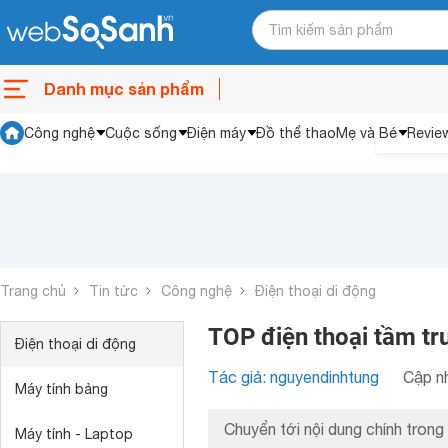
Danh mục sản phẩm
Công nghệ
Cuộc sống
Điện máy
Đồ thể thao
Mẹ và Bé
Revie
Trang chủ
Tin tức
Công nghệ
Điện thoại di động
TOP điện thoại tầm tr
Điện thoại di động
Tác giả: nguyendinhtung
Cập nh
Máy tính bảng
Chuyển tới nội dung chính trong 
Máy tính - Laptop