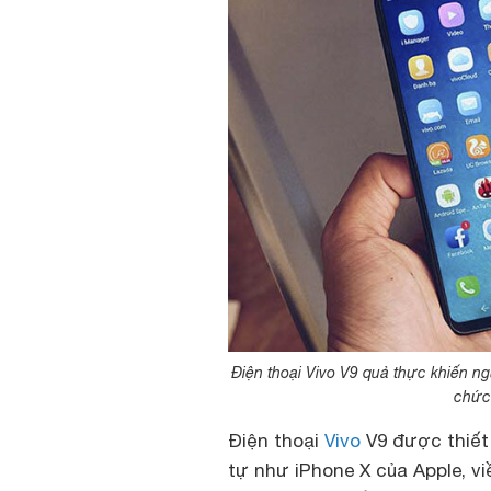
Điện thoại Vivo V9 quả thực khiến n
chức 
Điện thoại
Vivo
V9 được thiết 
tự như
iPhone X
của Apple, v