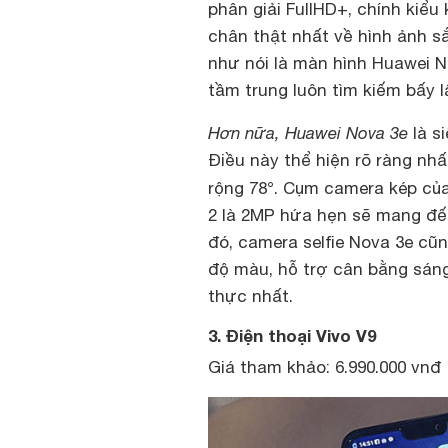
phân giải FullHD+, chính ki
chân thật nhất về hình ảnh sắ
như nói là màn hình Huawei N
tầm trung luôn tìm kiếm bấy l
Hơn nữa, Huawei Nova 3e
là s
Điều này thể hiện rõ ràng nh
°
rộng 78
. Cụm camera kép củ
2 là 2MP hứa hẹn sẽ mang đế
đó, camera selfie Nova 3e cũ
độ màu, hỗ trợ cân bằng sán
thực nhất.
3. Điện thoại Vivo V9
Giá tham khảo: 6.990.000 vnđ