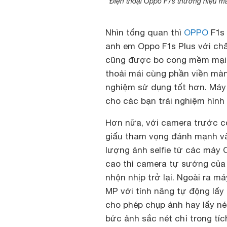
Điện thoại Oppo F7s thương hiệu má
Nhìn tổng quan thì
OPPO
F1s 
anh em Oppo F1s Plus với chấ
cũng được bo cong mềm mại 
thoải mái cùng phần viền màn
nghiệm sử dụng tốt hơn. Máy c
cho các bạn trải nghiệm hình
Hơn nữa, với camera trước có
giấu tham vọng đánh mạnh vào
lượng ảnh selfie từ các máy
cao thì camera tự sướng của 
nhộn nhịp trở lại. Ngoài ra m
MP với tính năng tự động lấy
cho phép chụp ảnh hay lấy né
bức ảnh sắc nét chỉ trong tíc