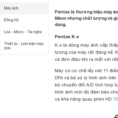
Máy ảnh
Pentax là thương hiệu máy ản
Nikon nhưng chất lượng và g
Đồng hồ
dùng.
Loa - Micro - Tai nghe
Pentax K-x
Thiết bị - Linh kiện máy
K-x là dòng máy ảnh cấp thấp 
tính
lượng của máy rất đáng nể. K
và đơn điệu khi ra mắt với r
Máy có cơ chế lấy nét 11 điể
DFA và bộ xử lý hình ảnh tiên
bộ chuyển đổi A/D tích hợp t
hình ảnh mới đủ đảm bảo cho K
và khả năng quay phim HD
72