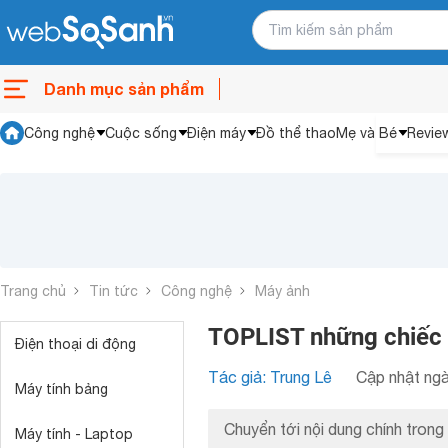
Danh mục sản phẩm
Công nghệ
Cuộc sống
Điện máy
Đồ thể thao
Mẹ và Bé
Revie
Trang chủ
Tin tức
Công nghệ
Máy ảnh
TOPLIST những chiếc
Điện thoại di động
Tác giả: Trung Lê
Cập nhật ngà
Máy tính bảng
Chuyển tới nội dung chính trong 
Máy tính - Laptop