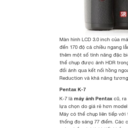
Màn hình LCD 3.0 inch của máy
đến 170 độ cả chiều ngang lẫ
thêm một số tính năng đặc bi
thể chụp được ảnh HDR trong
đổi ảnh qua kết nối hồng ngo
Reduction và khả năng tương t
Pentax K-7
máy ảnh Pentax
K-7 là
cũ, ra
lựa chọn do giá rẻ hơn model
Máy có thể chụp liên tiếp với
thống đo sáng 77 điểm. Các c