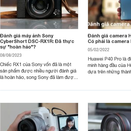
Đánh giá máy ảnh Sony
Đánh giá camera H
CyberShort DSC-RX1R: Đã thực
Có phải là camera
sự "hoàn hảo"?
05/02/2022
08/08/2023
Huawei P40 Pro là đi
Chiếc RX1 của Sony vốn đã là một
minh hàng đầu của H
sản phẩm được nhiều người đánh giá
dựa trên những thàn
là hoàn hảo, song Sony đã làm được
hệ P20 Pro và P30 P
điều không thể: gia tăng sức mạnh
P40 Pro được nhắm m
cho RX1, loại bỏ màng lọc LPF (bộ
đến các nhiếp ảnh g
lọc thông thấp) và cải tiến tính năng
xem chiếc camera c
xử lý ảnh JPEG.
Pro đem đến những g