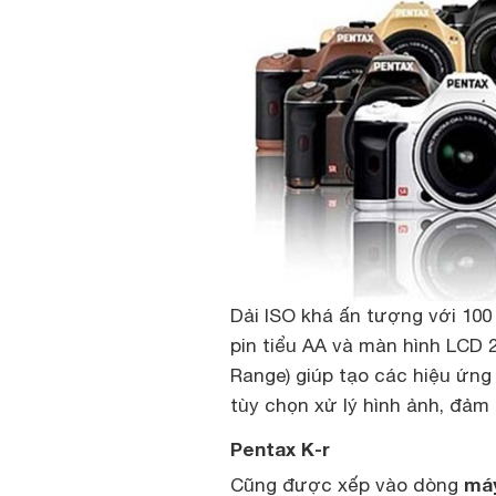
Dải ISO khá ấn tượng với 100 
pin tiểu AA và màn hình LCD 
Range) giúp tạo các hiệu ứng l
tùy chọn xử lý hình ảnh, đảm 
Pentax K-r
má
Cũng được xếp vào dòng