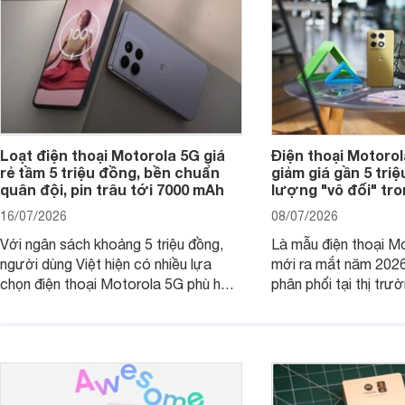
Loạt điện thoại Motorola 5G giá
Điện thoại Motoro
rẻ tầm 5 triệu đồng, bền chuẩn
giảm giá gần 5 tri
quân đội, pin trâu tới 7000 mAh
lượng "vô đối" tr
16/07/2026
08/07/2026
Với ngân sách khoảng 5 triệu đồng,
Là mẫu điện thoại Mo
người dùng Việt hiện có nhiều lựa
mới ra mắt năm 202
chọn điện thoại Motorola 5G phù hợp
phân phối tại thị trư
với các nhu cầu sử dụng phổ biến, từ
Motorola Signature
giải trí, chụp ảnh đến làm việc hằng
khúc cao cấp. Hiện 
ngày.
được nhiều đại lý á
trình giảm giá hấp d
thêm một lựa chọn c
người dùng Việt.