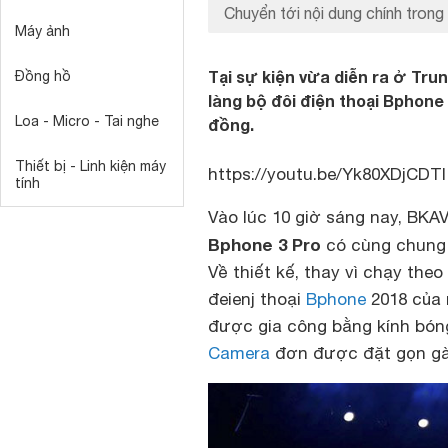
Chuyển tới nội dung chính trong 
Máy ảnh
Tại sự kiện vừa diễn ra ở Tr
Đồng hồ
làng bộ đôi điện thoại Bphone 
Loa - Micro - Tai nghe
đồng.
Thiết bị - Linh kiện máy
https://youtu.be/Yk80XDjCDTI
tính
Vào lúc 10 giờ sáng nay, BKAV
Bphone 3 Pro
có cùng chung m
Về thiết kế, thay vì chạy th
đeienj thoại
Bphone
2018 của m
được gia công bằng kính bóng 
Camera
đơn được đặt gọn gàn