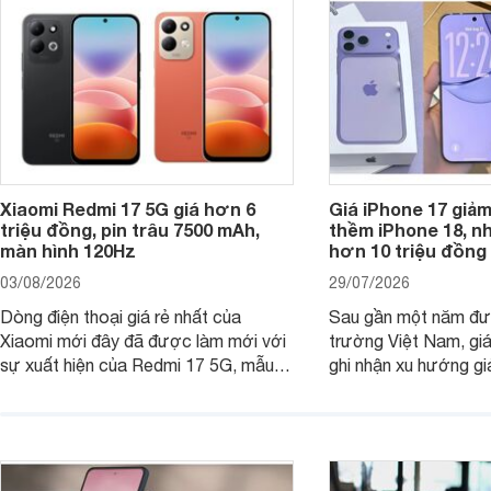
Xiaomi Redmi 17 5G giá hơn 6
Giá iPhone 17 giả
triệu đồng, pin trâu 7500 mAh,
thềm iPhone 18, n
màn hình 120Hz
hơn 10 triệu đồng
03/08/2026
29/07/2026
Dòng điện thoại giá rẻ nhất của
Sau gần một năm đượ
Xiaomi mới đây đã được làm mới với
trường Việt Nam, gi
sự xuất hiện của Redmi 17 5G, mẫu
ghi nhận xu hướng gi
máy đang nhận được sự quan tâm
cửa hàng phân phối c
của nhiều khách hàng.
nhiên, mức độ giảm 
máy có sự khác biệt 