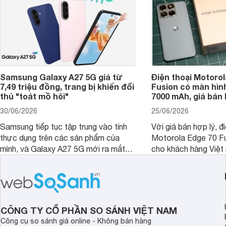
Samsung Galaxy A27 5G giá từ
Điện thoại Motorol
7,49 triệu đồng, trang bị khiến đối
Fusion có màn hình
thủ "toát mồ hôi"
7000 mAh, giá bán 
30/06/2026
25/06/2026
Samsung tiếp tục tập trung vào tính
Với giá bán hợp lý, đ
thực dụng trên các sản phẩm của
Motorola Edge 70 Fu
mình, và Galaxy A27 5G mới ra mắt
cho khách hàng Việt
thể hiện rõ định hướng này khi mang
smartphone chất lượ
tới cho người dùng một thiết bị chất
trang bị hiện đại hàn
lượng với nhiều trang bị ấn tượng và
khúc.
độ bền bỉ cho nhu cầu sử dụng lâu
dài.
CÔNG TY CỔ PHẦN SO SÁNH VIỆT NAM
Công cụ so sánh giá online - Không bán hàng