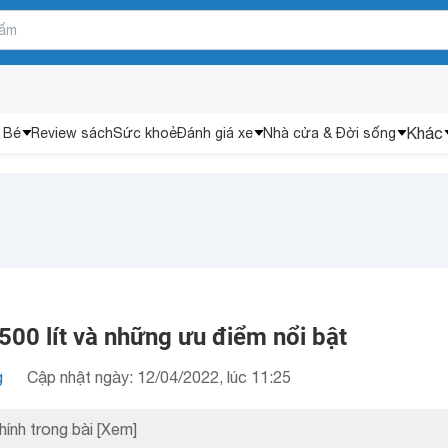
Khác
 Bé
Review sách
Sức khoẻ
Đánh giá xe
Nhà cửa & Đời sống
00 lít và những ưu điểm nổi bật
g
Cập nhật ngày: 12/04/2022, lúc 11:25
hính trong bài
[Xem]