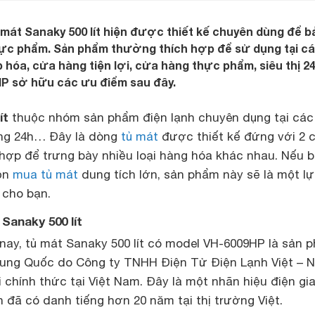
ủ mát Sanaky 500 lít hiện được thiết kế chuyên dùng để b
hực phẩm. Sản phẩm thường thích hợp để sử dụng tại cá
ạp hóa, cửa hàng tiện lợi, cửa hàng thực phẩm, siêu thị 
P sở hữu các ưu điểm sau đây.
ít
thuộc nhóm sản phẩm điện lạnh chuyên dụng tại các
hàng 24h… Đây là dòng
tủ mát
được thiết kế đứng với 2 
 hợp để trưng bày nhiều loại hàng hóa khác nhau. Nếu 
ọn
mua tủ mát
dung tích lớn, sản phẩm này sẽ là một l
 cho bạn.
 Sanaky 500 lít
 nay, tủ mát Sanaky 500 lít
có model VH-6009HP là sản 
rung Quốc do Công ty TNHH Điện Tử Điện Lạnh Việt – 
chính thức tại Việt Nam. Đây là một nhãn hiệu điện gi
ín đã có danh tiếng hơn 20 năm tại thị trường Việt.