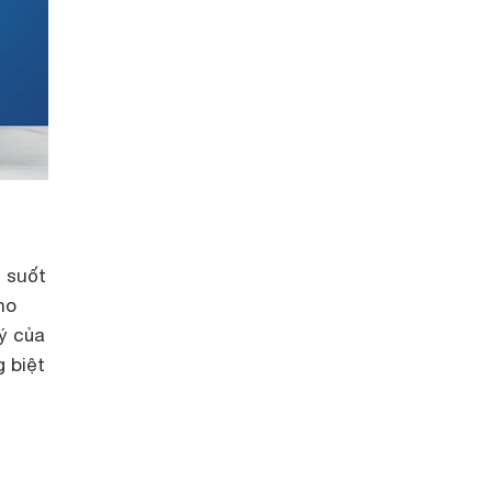
 suốt
ho
ý của
 biệt