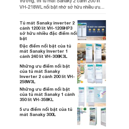
trường, thì tủ mát Sanaky 2 cánh 200 lít
VH-218WL nổi bật nhờ sở hữu nhiều ưu
điểm vượt trội. Dưới đây sẽ là 6 ưu điểm
đáng chú ý của chiếc tủ mát này.
Tủ mát Sanaky inverter 2
cánh 1200 lít VH-1209HP3
sở hữu nhiều đặc điểm nổi
bật
Đặc điểm nổi bật của tủ
mát Sanaky Inverter 1
cánh 240 lít VH-308K3L
Những ưu điểm nổi bật
của tủ mát Sanaky
Inverter 2 cánh 200 lít VH-
258W3L
Những ưu điểm nổi bật
của tủ mát Sanaky 1 cánh
350 lít VH-358KL
5 ưu điểm nổi bật của tủ
mát Sanaky 300L