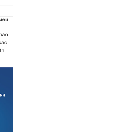
siêu
 bảo
các
thị