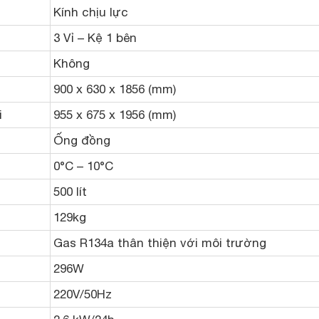
Kính chịu lực
3 Vỉ – Kệ 1 bên
Không
900 x 630 x 1856 (mm)
i
955 x 675 x 1956 (mm)
Ống đồng
0°C – 10°C
500 lít
129kg
Gas R134a thân thiện với môi trường
296W
220V/50Hz