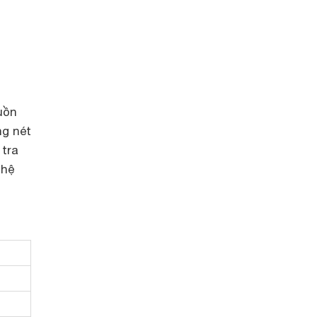
uồn
ng nét
 tra
ghệ