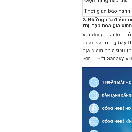
Điện năng tiêu thụ
Thời gian bảo hành
2. Những ưu điểm nổ
thị, tạp hóa gia đình
Với dung tích lớn,
tủ
quản và trưng bày t
địa điểm như siêu th
24h… Bởi Sanaky VH