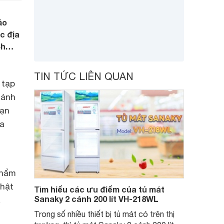
ảo
c địa
24h…
TIN TỨC LIÊN QUAN
 tạp
cánh
bạn
ựa
phẩm
Nhật
Tìm hiểu các ưu điểm của tủ mát
Sanaky 2 cánh 200 lít VH-218WL
a
Trong số nhiều thiết bị tủ mát có trên thị