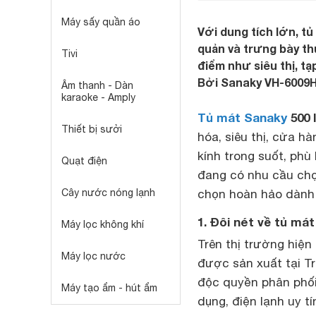
Máy sấy quần áo
Với dung tích lớn, t
quản và trưng bày t
Tivi
điểm như siêu thị, t
Bởi Sanaky VH-6009H
Âm thanh - Dàn
karaoke - Amply
Tủ mát Sanaky
500 l
Thiết bị sưởi
hóa, siêu thị, cửa 
kính trong suốt, phù
Quạt điện
đang có nhu cầu ch
Cây nước nóng lạnh
chọn hoàn hảo dành
1. Đôi nét về tủ mát
Máy lọc không khí
Trên thị trường hiện
Máy lọc nước
được sản xuất tại T
độc quyền phân phối 
Máy tạo ẩm - hút ẩm
dụng, điện lạnh uy t