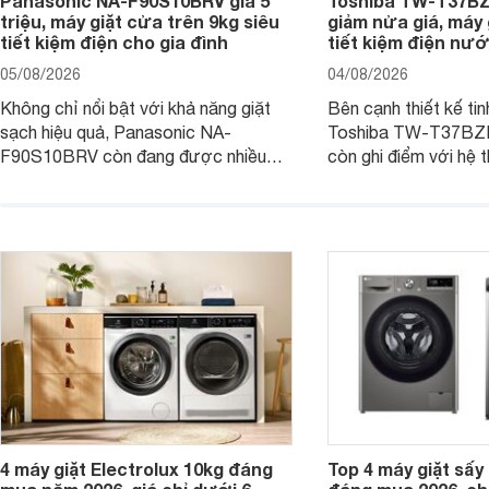
Panasonic NA-F90S10BRV giá 5
Toshiba TW-T37B
triệu, máy giặt cửa trên 9kg siêu
giảm nửa giá, máy
tiết kiệm điện cho gia đình
tiết kiệm điện nướ
05/08/2026
04/08/2026
Không chỉ nổi bật với khả năng giặt
Bên cạnh thiết kế tin
sạch hiệu quả, Panasonic NA-
Toshiba TW-T37B
F90S10BRV còn đang được nhiều
còn ghi điểm với hệ 
đại lý bán với mức giá hấp dẫn, trở
giặt hiện đại, mang 
thành lựa chọn phù hợp cho các gia
sạch hiệu quả, giảm 
đình Việt đang tìm kiếm một mẫu máy
vệ quần áo tốt hơn s
giặt cửa trên 9kg.
giặt.
4 máy giặt Electrolux 10kg đáng
Top 4 máy giặt sấy 