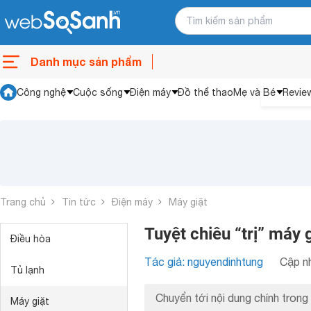
Danh mục sản phẩm
Công nghệ
Cuộc sống
Điện máy
Đồ thể thao
Mẹ và Bé
Revie
Trang chủ
Tin tức
Điện máy
Máy giặt
Tuyệt chiêu “trị” máy
Điều hòa
Tác giả: nguyendinhtung
Cập nh
Tủ lạnh
Chuyển tới nội dung chính trong 
Máy giặt