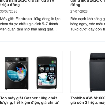
mua năm 2026, giá chỉ dưới 6
đáng mua 2026, chỉ
triệu đồng
đồng
30/07/2026
27/07/2026
Máy giặt Electrolux 10kg đang là lựa
Bên cạnh khả năng g
chọn được nhiều gia đình 5-7 thành
hằng ngày, các mẫu 
viên quan tâm nhờ khả năng giặt
10kg dưới đây còn t
được lượng quần áo lớn, tích hợp
năng sấy khô tiện lợi,
nhiều công nghệ chăm sóc vải và
pháp hữu ích cho gia
mức giá ngày càng dễ tiếp cận. Dưới
ngày mưa kéo dài h
đây là 4 mẫu máy giặt Electrolux 10kg
đặc trưng tại nước t
nổi bật trong tầm giá 5–6 triệu đồng.
Top máy giặt Casper 10kg chất
Toshiba AW-M1000
lượng, tiết kiệm điện, giá chỉ từ
giá còn 3 triệu, má