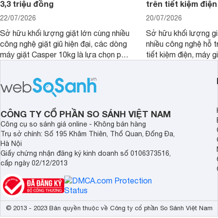
3,3 triệu đồng
trên tiết kiệm điện
22/07/2026
20/07/2026
Sở hữu khối lượng giặt lớn cùng nhiều
Sở hữu khối lượng gi
công nghệ giặt giũ hiện đại, các dòng
nhiều công nghệ hỗ t
máy giặt Casper 10kg là lựa chọn phù
tiết kiệm điện, máy 
hợp cho những gia đình đông thành
M1000FV(MK) là lựa
viên.
nhắc cho các gia đình
bán hiện đã giảm đán
CÔNG TY CỔ PHẦN SO SÁNH VIỆT NAM
Công cụ so sánh giá online - Không bán hàng
Trụ sở chính: Số 195 Khâm Thiên, Thổ Quan, Đống Đa,
Hà Nội
Giấy chứng nhận đăng ký kinh doanh số 0106373516,
cấp ngày 02/12/2013
© 2013 - 2023 Bản quyền thuộc về Công ty cổ phần So Sánh Việt Nam