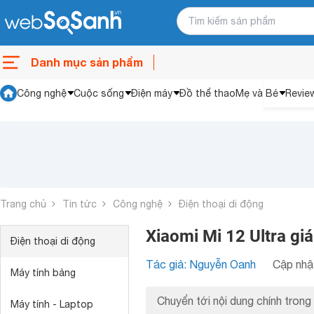
Danh mục sản phẩm
Công nghệ
Cuộc sống
Điện máy
Đồ thể thao
Mẹ và Bé
Revie
Trang chủ
Tin tức
Công nghệ
Điện thoại di động
Xiaomi Mi 12 Ultra giá
Điện thoại di động
Tác giả: Nguyễn Oanh
Cập nhật
Máy tính bảng
Chuyển tới nội dung chính trong 
Máy tính - Laptop