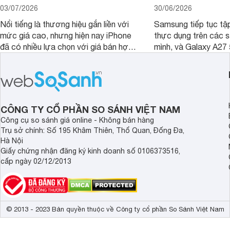
03/07/2026
30/06/2026
Nổi tiếng là thương hiệu gắn liền với
Samsung tiếp tục tập
mức giá cao, nhưng hiện nay iPhone
thực dụng trên các 
đã có nhiều lựa chọn với giá bán hợp
mình, và Galaxy A27
lý hơn, giúp người dùng dễ dàng tiếp
thể hiện rõ định hướ
cận sản phẩm chính hãng.
tới cho người dùng m
lượng với nhiều tran
độ bền bỉ cho nhu cầ
dài.
CÔNG TY CỔ PHẦN SO SÁNH VIỆT NAM
Công cụ so sánh giá online - Không bán hàng
Trụ sở chính: Số 195 Khâm Thiên, Thổ Quan, Đống Đa,
Hà Nội
Giấy chứng nhận đăng ký kinh doanh số 0106373516,
cấp ngày 02/12/2013
© 2013 - 2023 Bản quyền thuộc về Công ty cổ phần So Sánh Việt Nam