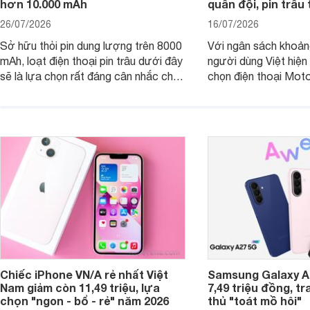
hơn 10.000 mAh
quân đội, pin trâu
26/07/2026
16/07/2026
Sở hữu thỏi pin dung lượng trên 8000
Với ngân sách khoảng
mAh, loạt điện thoại pin trâu dưới đây
người dùng Việt hiện
sẽ là lựa chọn rất đáng cân nhắc cho
chọn điện thoại Mot
người dùng Việt.
với các nhu cầu sử d
giải trí, chụp ảnh đế
ngày.
Chiếc iPhone VN/A rẻ nhất Việt
Samsung Galaxy A2
Nam giảm còn 11,49 triệu, lựa
7,49 triệu đồng, tr
chọn "ngon - bổ - rẻ" năm 2026
thủ "toát mồ hôi"