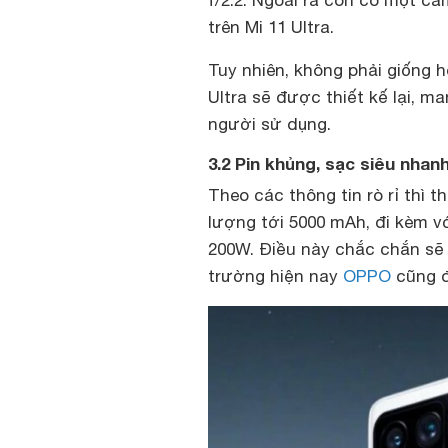
f/2.2. Ngoài ra còn có một c
trên Mi 11 Ultra.
Tuy nhiên, không phải giống 
Ultra sẽ được thiết kế lại, 
người sử dụng.
3.2 Pin khủng, sạc siêu nhan
Theo các thông tin rò rỉ thì t
lượng tới 5000 mAh, đi kèm v
200W. Điều này chắc chắn sẽ 
trường hiện nay
OPPO
cũng đ