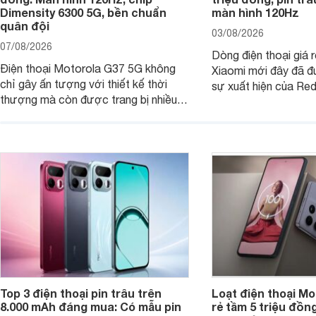
Dimensity 6300 5G, bền chuẩn
màn hình 120Hz
quân đội
03/08/2026
07/08/2026
Dòng điện thoại giá 
Điện thoại Motorola G37 5G không
Xiaomi mới đây đã đ
chỉ gây ấn tượng với thiết kế thời
sự xuất hiện của Re
thượng mà còn được trang bị nhiều
máy đang nhận được
tính năng và công nghệ hiện đại, đáp
của nhiều khách hàng
ứng tốt nhu cầu sử dụng hằng ngày
của người dùng phổ thông.
Top 3 điện thoại pin trâu trên
Loạt điện thoại Mo
8.000 mAh đáng mua: Có mẫu pin
rẻ tầm 5 triệu đồn