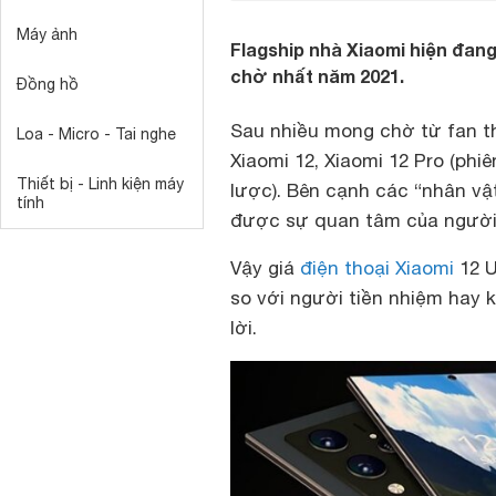
Máy ảnh
Flagship nhà Xiaomi hiện đa
chờ nhất năm 2021.
Đồng hồ
Sau nhiều mong chờ từ fan th
Loa - Micro - Tai nghe
Xiaomi 12, Xiaomi 12 Pro (phi
Thiết bị - Linh kiện máy
lược). Bên cạnh các “nhân vậ
tính
được sự quan tâm của người t
Vậy giá
điện thoại Xiaomi
12 U
so với người tiền nhiệm hay 
lời.