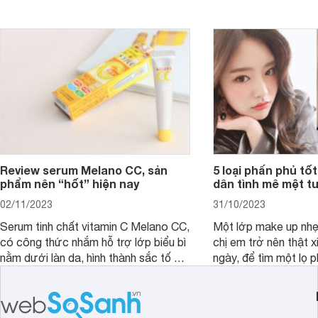
nấc. Mặc dù đã đổi rấ
gội, xả, trang bị cả 
mà vẫn chưa cải thiệ
Review serum Melano CC, sản
5 loại phấn phủ tốt
phẩm nên “hốt” hiện nay
dân tình mê mệt tu
02/11/2023
31/10/2023
Serum tinh chất vitamin C Melano CC,
Một lớp make up nhẹ
có công thức nhắm hỗ trợ lớp biểu bì
chị em trở nên thật 
nằm dưới làn da, hình thành sắc tố da,
ngày, để tìm một lọ p
loại bỏ đồi mồi và các nếp nhăn sâu.
rẻ phù hợp để sử dụ
ngày dài cần đọc nga
đây.