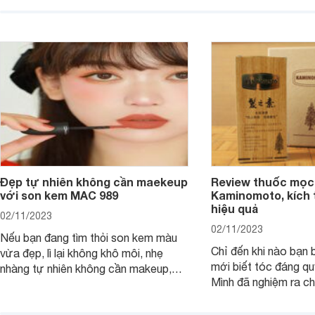
Đẹp tự nhiên không cần maekeup
Review thuốc mọc
với son kem MAC 989
Kaminomoto, kích 
hiệu quả
02/11/2023
02/11/2023
Nếu bạn đang tìm thỏi son kem màu
Chỉ đến khi nào bạn b
vừa đẹp, lì lại không khô môi, nhẹ
mới biết tóc đáng qu
nhàng tự nhiên không cần makeup,
Mình đã nghiệm ra ch
son kem MAC 989 chính là lựa chọn
đây tóc chẳng khác n
phù hợp.
cả. Tóc thưa mà còn 