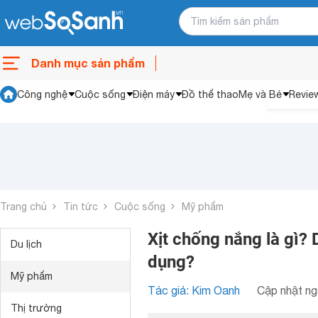
Danh mục sản phẩm
Công nghệ
Cuộc sống
Điện máy
Đồ thể thao
Mẹ và Bé
Revie
Trang chủ
Tin tức
Cuộc sống
Mỹ phẩm
Xịt chống nắng là gì? 
Du lịch
dụng?
Mỹ phẩm
Tác giả: Kim Oanh
Cập nhật ng
Thị trường