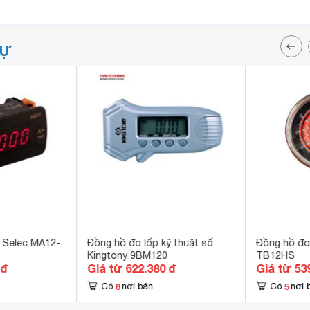
TỰ
 Selec MA12-
Đồng hồ đo lốp kỹ thuật số
Đồng hồ đo
Kingtony 9BM120
TB12HS
 đ
Giá từ 622.380 đ
Giá từ 53
8
5
Có
nơi bán
Có
nơi 