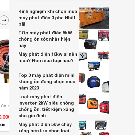
nhu cầu kinh doanh của các gia đình hay
các công ty.
Kinh nghiệm khi chọn mua
máy phát điện 3 pha Nhật
bãi
TOp máy phát điện 5kW
chống ồn tốt nhất hiện
nay
Máy phát điện 10kw ai nên
mua? Nên mua loại nào?
Top 3 máy phát điện mini
không ồn đáng chọn mua
năm 2023
Loạt máy phát điện
inverter 2kW siêu chống
 áp cao Tasco
Bộ đếm định thời Hanyoung
Thước
chống ồn, tiết kiệm xăng
GE3-P61A
Sata 
cho gia đình
9.000 đ
Giá từ 840.000 đ
Giá 
Máy phát điện 5kw chạy
3
bán
Có
nơi bán
Có
xăng nên lựa chọn loại