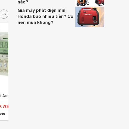
nào?
Giá máy phát điện mini
Honda bao nhiêu tiền? Có
nên mua không?
ời Autonics LE3SB
Bộ định thời Autonics AT8PMN
Bộ đị
2.700 đ
Giá từ 438.579 đ
Giá 
5
bán
Có
nơi bán
Có