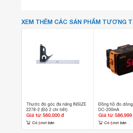
XEM THÊM CÁC SẢN PHẨM TƯƠNG 
ộ đất
Thước đo góc đa năng INSIZE
Đồng hồ đo dòng
2278-2 (Bộ 2 chi tiết)
DC-200mA
Giá từ 560.000 đ
Giá từ 586.999
3
5
Có
nơi bán
Có
nơi bán