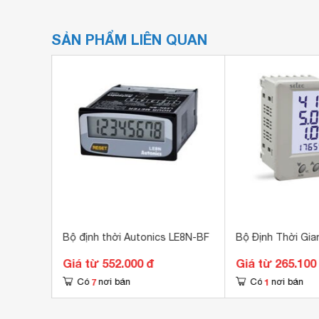
SẢN PHẨM LIÊN QUAN
LE4S
Bộ định thời Autonics LE8N-BF
Bộ Định Thời Gia
Giá từ 552.000 đ
Giá từ 265.100
7
1
Có
nơi bán
Có
nơi bán