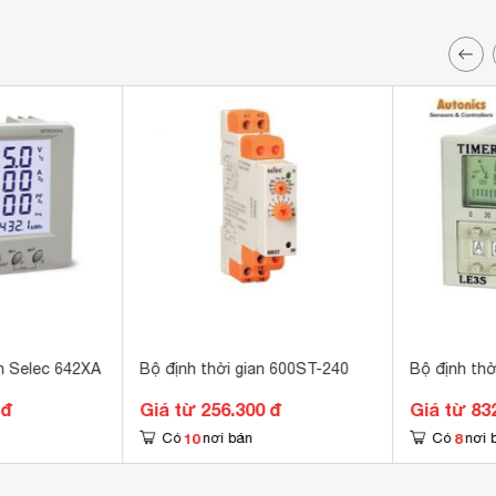
n Selec 642XA
Bộ định thời gian 600ST-240
Bộ định th
 đ
Giá từ 256.300 đ
Giá từ 83
10
8
Có
nơi bán
Có
nơi 