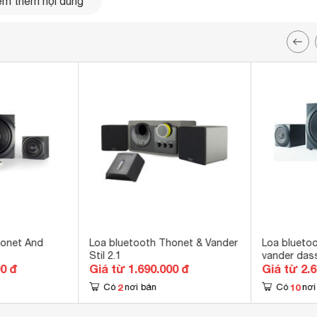
m thêm nội dung
er GUT
có thể bao phủ không gian rộng lớn. Thiết bị có thiết kế đơn
mẽ với gam màu đen nổi bật.
 thấm, chịu nhiệt tốt. Củ loa được bảo vệ bởi màng lưới thép
ản phẩm.
honet And
Loa bluetooth Thonet & Vander
Loa blueto
Stil 2.1
vander das
00 đ
Giá từ 1.690.000 đ
Giá từ 2.
2
10
Có
nơi bán
Có
nơi