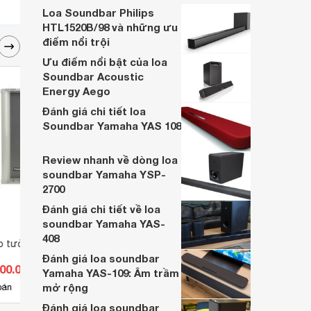
hợp với túi tiền của người Việt nên được
Loa Soundbar Philips
khá nhiều khách hàng ưa chuộng hiện nay.
HTL1520B/98 và những ưu
điểm nổi trội
Ưu điểm nổi bật của loa
Soundbar Acoustic
Energy Aego
Đánh giá chi tiết loa
Soundbar Yamaha YAS 108
Review nhanh về dòng loa
soundbar Yamaha YSP-
2700
Đánh giá chi tiết về loa
soundbar Yamaha YAS-
408
o tường Takstar
Loa nén Bosch LBC-3491/12
Loa n
LBC3
Đánh giá loa soundbar
500.000 đ
Giá từ 1.512.500 đ
Giá 
Yamaha YAS-109: Âm trầm
mở rộng
3
bán
Có
nơi bán
Có
Đánh giá loa soundbar