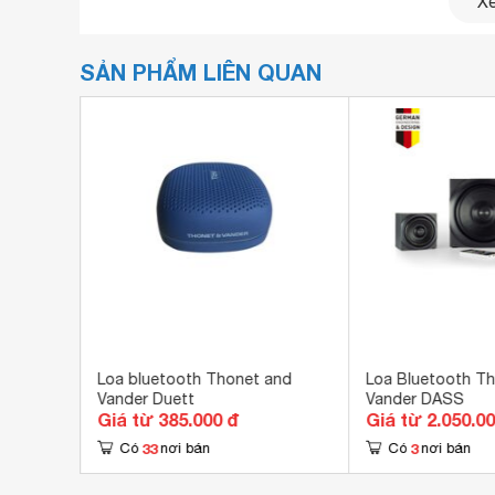
Xe
SẢN PHẨM LIÊN QUAN
Xem review Soundbar Bluetooth Thonet & Vand
Loa
có công suất RMS là 32W và cực đại là 120W 
giản nhưng không kém phần sang trọng và mạnh 
Thân được làm từ nhựa ABS có độ bền cao, chống
nâng cao chất lượng âm thanh và độ bền cho s
Soundbar
Loa bluetooth Thonet and
Loa Bluetooth T
Vander Duett
Vander DASS
Giá từ 385.000 đ
Giá từ 2.050.0
33
3
Có
nơi bán
Có
nơi bán