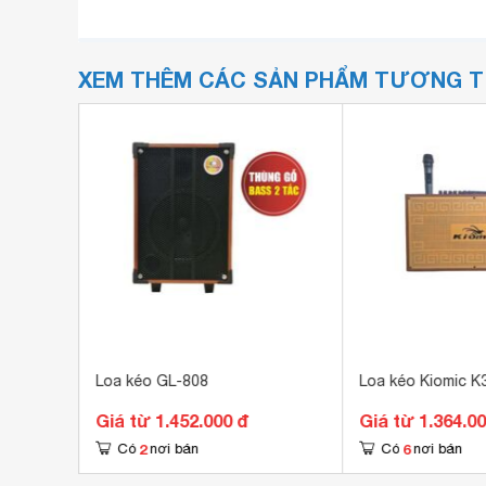
XEM THÊM CÁC SẢN PHẨM TƯƠNG 
ster
Loa kéo GL-808
Loa kéo Kiomic K
Giá từ 1.452.000 đ
Giá từ 1.364.0
2
6
Có
nơi bán
Có
nơi bán