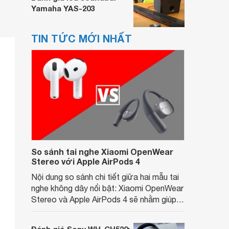
Yamaha YAS-203
TIN TỨC MỚI NHẤT
So sánh tai nghe Xiaomi OpenWear
Stereo với Apple AirPods 4
Nội dung so sánh chi tiết giữa hai mẫu tai
nghe không dây nổi bật: Xiaomi OpenWear
Stereo và Apple AirPods 4 sẽ nhằm giúp
người dùng đưa ra lựa chọn phù hợp nhất
dựa trên nhu cầu và sở thích cá nhân. Cả