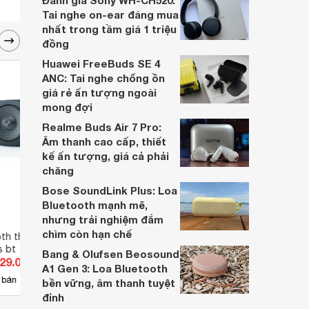
Đánh giá Sony WH-CH520:
hai đều là sản phẩm chất lượng cao,
Tai nghe on-ear đáng mua
nhưng hướng tới đối tượng khách hàng
nhất trong tầm giá 1 triệu
khác nhau.
đồng
Huawei FreeBuds SE 4
ANC: Tai nghe chống ồn
giá rẻ ấn tượng ngoài
mong đợi
Realme Buds Air 7 Pro:
Âm thanh cao cấp, thiết
kế ấn tượng, giá cả phải
chăng
Bose SoundLink Plus: Loa
Bluetooth mạnh mẽ,
nhưng trải nghiệm đắm
chìm còn hạn chế
oth thonet and
Loa Bluetooth Thonet and
Loa s
s bt
Vander Speaker Fleck 7
Bang & Olufsen Beosound
629.000 đ
Giá từ 3.630.000 đ
Giá 
A1 Gen 3: Loa Bluetooth
2
 bán
Có
nơi bán
Ch
bền vững, âm thanh tuyệt
đỉnh