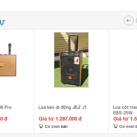
TỰ
36 Pro
Loa kéo di động JBZ J1
Loa cột tre
EBS-25W
00 đ
Giá từ 1.287.000 đ
Giá từ 1.
3
4
Có
nơi bán
Có
nơi 