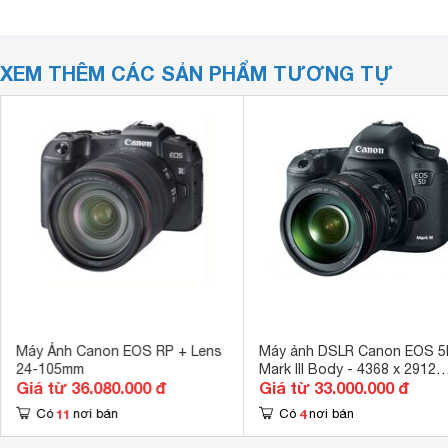
XEM THÊM CÁC SẢN PHẨM TƯƠNG TỰ
Máy Ảnh Canon EOS RP + Lens
Máy ảnh DSLR Canon EOS 5
24-105mm
Mark III Body - 4368 x 2912
Giá từ 36.080.000 đ
Giá từ 33.000.000 đ
pixels
11
4
Có
nơi bán
Có
nơi bán