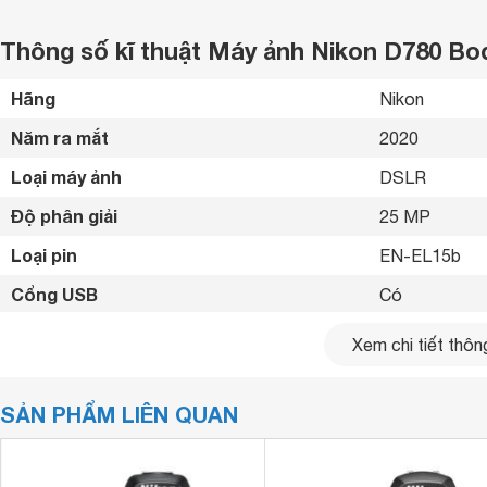
Thông số kĩ thuật Máy ảnh Nikon D780 Bo
Hãng
Nikon 
Năm ra mắt
2020 
Loại máy ảnh
DSLR 
Độ phân giải
25 MP
Loại pin
EN-EL15b 
Cổng USB
Có 
Cổng WiFi
Có 
Xem chi tiết thông
Cổng HDMI
Có 
SẢN PHẨM LIÊN QUAN
Thẻ nhớ tương thích
SD/SDHC/SD
Màn hình hiển thị
3.2 inch