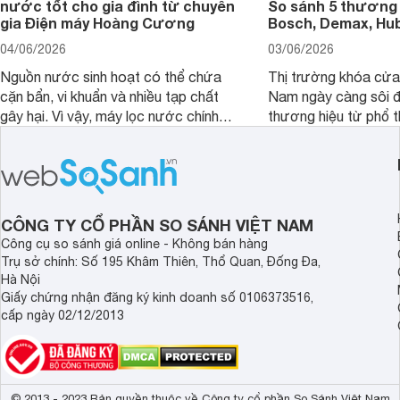
nước tốt cho gia đình từ chuyên
So sánh 5 thương 
gia Điện máy Hoàng Cương
Bosch, Demax, Hub
04/06/2026
03/06/2026
Nguồn nước sinh hoạt có thể chứa
Thị trường khóa cửa 
cặn bẩn, vi khuẩn và nhiều tạp chất
Nam ngày càng sôi đ
gây hại. Vì vậy, máy lọc nước chính
thương hiệu từ phổ 
hãng là giải pháp hiệu quả giúp bảo vệ
cấp. Nếu bạn đang b
sức khỏe và đảm bảo nguồn nước
cửa điện tử hãng nào 
sạch cho cả gia đình.
sẽ so sánh 5 thương
tâm nhiều hiện nay: 
Demax, Hubert và Gi
CÔNG TY CỔ PHẦN SO SÁNH VIỆT NAM
Công cụ so sánh giá online - Không bán hàng
Trụ sở chính: Số 195 Khâm Thiên, Thổ Quan, Đống Đa,
Hà Nội
Giấy chứng nhận đăng ký kinh doanh số 0106373516,
cấp ngày 02/12/2013
© 2013 - 2023 Bản quyền thuộc về Công ty cổ phần So Sánh Việt Nam