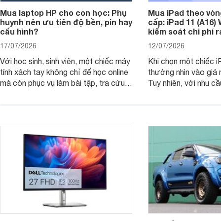
Mua laptop HP cho con học: Phụ
Mua iPad theo vòn
huynh nên ưu tiên độ bền, pin hay
cấp: iPad 11 (A16)
cấu hình?
kiểm soát chi phí 
17/07/2026
12/07/2026
Với học sinh, sinh viên, một chiếc máy
Khi chọn một chiếc i
tính xách tay không chỉ để học online
thường nhìn vào giá 
mà còn phục vụ làm bài tập, tra cứu,
Tuy nhiên, với nhu cầ
thuyết trình và giải trí nhẹ. Khi chọn
việc nhẹ và giải trí t
laptop HP cho con, phụ huynh nên
quan trọng hơn là tổn
nhìn theo nhu cầu sử dụng nhiều năm
mua bản nào, có cần
thay vì chỉ so sánh cấu hình trên giấy.
không, dùng được ba
nên nâng cấp.