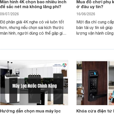
Màn hình 4K chọn bao nhiêu inch
Mua đồ chơi phụ ki
để sắc nét mà không lãng phí?
ở đâu uy tín?
09/07/2026
16/06/2026
Độ phân giải 4K nghe có vẻ luôn tốt
Một địa chỉ cung cấp
hơn, nhưng nếu chọn sai kích thước
bán tải uy tín sẽ giú
màn hình, người dùng có thể gặp giao
lượng vận hành cũng
diện quá nhỏ, phải phóng to nhiều
của chủ xe khi lên đ
hoặc không tận dụng hết không gian
hai" của mình.
hiển thị. Vậy màn hình 4K nên chọn
bao nhiêu inch là hợp lý?
Hướng dẫn chọn mua máy lọc
Khóa cửa điện tử 