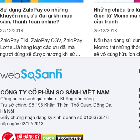
Sử dụng ZaloPay có những
Những chiêu trò lừ
khuyến mãi, ưu đãi gì khi mua
điện tử Momo mà 
sắm, thanh toán online?
cần tránh
27/12/2018
25/12/2018
ZaloPay Tiki, ZaloPay CGV, ZaloPay
Nếu bạn đang sử dụng
Lotte...là hàng loạt các ưu đãi mà
Momo thì những thôn
người dùng sẽ được hưởng khi sử
sẽ vô cùng hữu ích c
dụng ZaloPay thanh toán trên các
nền tảng mua sắm online.
CÔNG TY CỔ PHẦN SO SÁNH VIỆT NAM
Công cụ so sánh giá online - Không bán hàng
Trụ sở chính: Số 195 Khâm Thiên, Thổ Quan, Đống Đa,
Hà Nội
Giấy chứng nhận đăng ký kinh doanh số 0106373516,
cấp ngày 02/12/2013