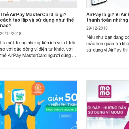
Thẻ AirPay MasterCard là gì?
AirPay là gì? Ví Air
cách tạo lập và sử dụng như thế
thanh toán những 
nào?
29/12/2018
29/12/2018
Nếu như bạn đang c
Là một trong những tiện ích vượt trội
mắc liên quan tới kh
so với các dòng ví điện tử khác, với
sử dụng ví AirPay thì
thẻ AirPay MasterCard người dùng sẽ
dưới đây có thể giúp
được sử dụng để thanh toán khi mua
sắm và sử dụng các dịch vụ từ nước
ngoài