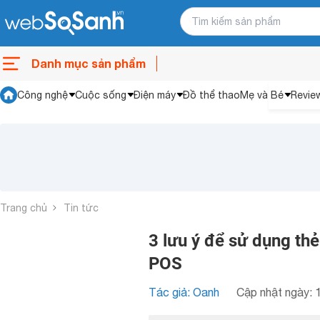
Danh mục sản phẩm
Công nghệ
Cuộc sống
Điện máy
Đồ thể thao
Mẹ và Bé
Revie
Trang chủ
Tin tức
3 lưu ý để sử dụng th
POS
Tác giả: Oanh
Cập nhật ngày: 