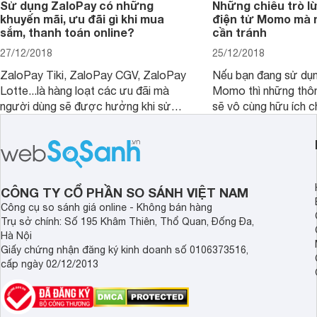
Sử dụng ZaloPay có những
Những chiêu trò lừ
khuyến mãi, ưu đãi gì khi mua
điện tử Momo mà 
sắm, thanh toán online?
cần tránh
27/12/2018
25/12/2018
ZaloPay Tiki, ZaloPay CGV, ZaloPay
Nếu bạn đang sử dụng
Lotte...là hàng loạt các ưu đãi mà
Momo thì những thôn
người dùng sẽ được hưởng khi sử
sẽ vô cùng hữu ích c
dụng ZaloPay thanh toán trên các
nền tảng mua sắm online.
CÔNG TY CỔ PHẦN SO SÁNH VIỆT NAM
Công cụ so sánh giá online - Không bán hàng
Trụ sở chính: Số 195 Khâm Thiên, Thổ Quan, Đống Đa,
Hà Nội
Giấy chứng nhận đăng ký kinh doanh số 0106373516,
cấp ngày 02/12/2013