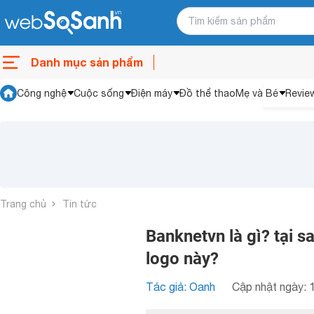
Danh mục sản phẩm
Công nghệ
Cuộc sống
Điện máy
Đồ thể thao
Mẹ và Bé
Revie
Trang chủ
Tin tức
Banknetvn là gì? tại s
logo này?
Tác giả: Oanh
Cập nhật ngày: 