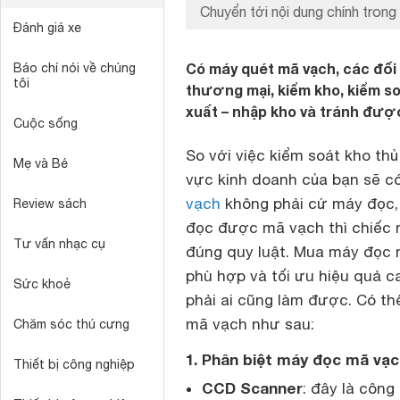
Chuyển tới nội dung chính trong 
Đánh giá xe
Có máy quét mã vạch, các đối 
Báo chí nói về chúng
tôi
thương mại, kiểm kho, kiểm s
xuất – nhập kho và tránh được
Cuộc sống
So với việc kiểm soát kho th
Mẹ và Bé
vực kinh doanh của bạn sẽ có
vạch
không phải cứ máy đọc
Review sách
đọc được mã vạch thì chiếc 
Tư vấn nhạc cụ
đúng quy luật. Mua máy đọc 
phù hợp và tối ưu hiệu quả c
Sức khoẻ
phải ai cũng làm được. Có th
mã vạch như sau:
Chăm sóc thú cưng
1. Phân biệt máy đọc mã vạ
Thiết bị công nghiệp
CCD Scanner
: đây là côn