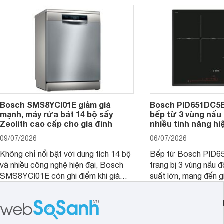
nhiều cửa hàng, đại lý.
mẫu bếp đáp ứng tốt 
Bosch SMS8YCI01E giảm giá
Bosch PID651DC5E 
mạnh, máy rửa bát 14 bộ sấy
bếp từ 3 vùng nấu 
Zeolith cao cấp cho gia đình
nhiều tính năng hi
09/07/2026
06/07/2026
Không chỉ nổi bật với dung tích 14 bộ
Bếp từ Bosch PID
và nhiều công nghệ hiện đại, Bosch
trang bị 3 vùng nấu 
SMS8YCI01E còn ghi điểm khi giá
suất lớn, mang đến g
bán thực tế đã giảm đáng kể so với
nướng linh hoạt và h
thời điểm mới mở bán, mang lại tỷ lệ
gia đình.
giá trị/chi phí hấp dẫn hơn cho người
dùng đang tìm kiếm một mẫu máy rửa