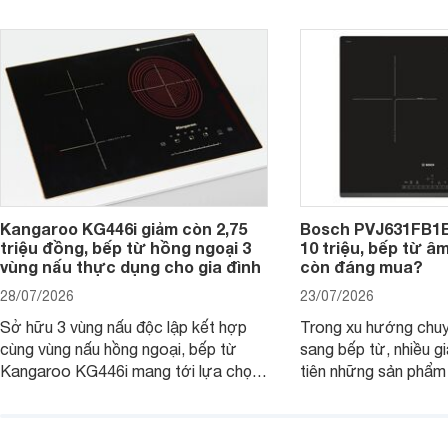
PUC61KAA5E lại đang được nhiều
đưa tới lựa chọn ch
đơn vị phân phối với mức giá khá dễ
gia đình.
tiếp cận, thu hút sự quan tâm của
nhiều người tiêu dùng.
Kangaroo KG446i giảm còn 2,75
Bosch PVJ631FB1E
triệu đồng, bếp từ hồng ngoại 3
10 triệu, bếp từ â
vùng nấu thực dụng cho gia đình
còn đáng mua?
28/07/2026
23/07/2026
Sở hữu 3 vùng nấu độc lập kết hợp
Trong xu hướng chuy
cùng vùng nấu hồng ngoại, bếp từ
sang bếp từ, nhiều gi
Kangaroo KG446i mang tới lựa chọn
tiên những sản phẩm 
đáng cân nhắc cho nhu cầu nấu
nướng cao, độ bền t
nướng tại gia đình. Hiện sản phẩm
thương hiệu uy tín. 
cũng đang được giảm giá khá sâu tại
PVJ631FB1E là một 