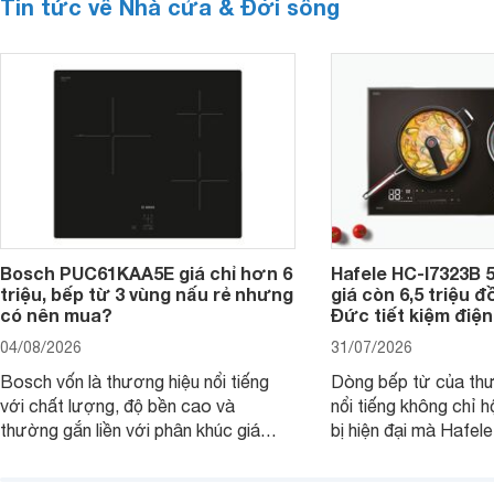
Tin tức về Nhà cửa & Đời sống
Bosch PUC61KAA5E giá chỉ hơn 6
Hafele HC-I7323B 5
triệu, bếp từ 3 vùng nấu rẻ nhưng
giá còn 6,5 triệu 
có nên mua?
Đức tiết kiệm điện
04/08/2026
31/07/2026
Bosch vốn là thương hiệu nổi tiếng
Dòng bếp từ của th
với chất lượng, độ bền cao và
nổi tiếng không chỉ hộ
thường gắn liền với phân khúc giá
bị hiện đại mà Hafe
cao. Tuy nhiên, trên thị trường hiện
536.61.886 còn đan
nay, mẫu bếp từ Bosch 3 vùng nấu
hàng, siêu thị điện m