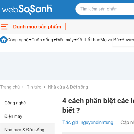
Danh mục sản phẩm
Công nghệ
Cuộc sống
Điện máy
Đồ thể thao
Mẹ và Bé
Revie
Trang chủ
Tin tức
Nhà cửa & Đời sống
4 cách phân biệt các 
Công nghệ
biết ?
Điện máy
Tác giả: nguyendinhtung
Cập nh
Nhà cửa & Đời sống