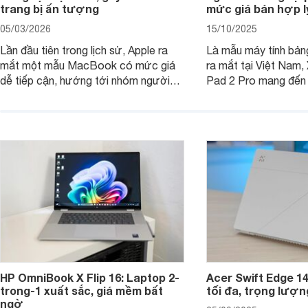
trang bị ấn tượng
mức giá bán hợp l
05/03/2026
15/10/2025
Lần đầu tiên trong lịch sử, Apple ra
Là mẫu máy tính bản
mắt một mẫu MacBook có mức giá
ra mắt tại Việt Nam,
dễ tiếp cận, hướng tới nhóm người
Pad 2 Pro mang đến 
dùng học sinh, sinh viên nhưng vẫn
lượng với mức giá ph
được trang bị nhiều tính năng đáng
đông người dùng.
chú ý. MacBook Neo vì thế đang thu
hút sự quan tâm lớn từ thị trường.
HP OmniBook X Flip 16: Laptop 2-
Acer Swift Edge 1
trong-1 xuất sắc, giá mềm bất
tối đa, trọng lượn
ngờ