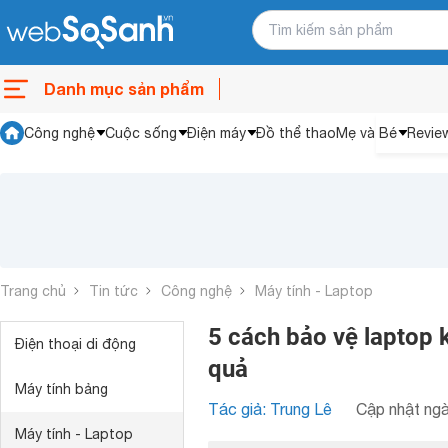
Danh mục sản phẩm
Công nghệ
Cuộc sống
Điện máy
Đồ thể thao
Mẹ và Bé
Revie
Trang chủ
Tin tức
Công nghệ
Máy tính - Laptop
5 cách bảo vệ laptop 
Điện thoại di động
quả
Máy tính bảng
Tác giả: Trung Lê
Cập nhật ngà
Máy tính - Laptop