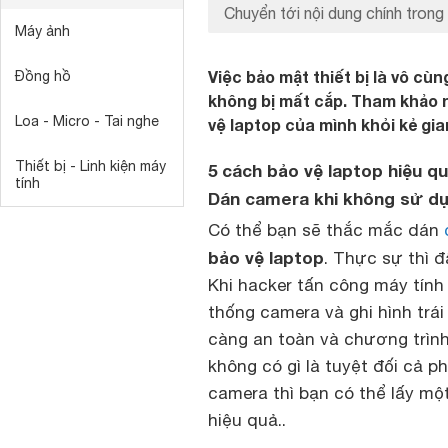
Chuyển tới nội dung chính trong 
Máy ảnh
Việc bảo mật thiết bị là vô cù
Đồng hồ
không bị mất cắp. Tham khảo 
Loa - Micro - Tai nghe
vệ laptop của mình khỏi kẻ gia
Thiết bị - Linh kiện máy
5 cách bảo vệ laptop hiệu q
tính
Dán camera khi không sử d
Có thể bạn sẽ thắc mắc dán
bảo vệ laptop
. Thực sự thì 
Khi hacker tấn công
máy tính
thống camera và ghi hình trá
càng an toàn và chương trìn
không có gì là tuyệt đối cả 
camera thì bạn có thể lấy mộ
hiệu quả..