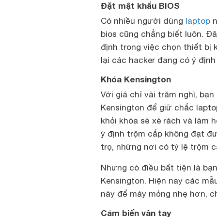
Đặt mật khẩu BIOS
Có nhiều người dùng
laptop
n
bios cũng chẳng biết luôn. Đâ
định trong việc chọn thiết b
lại các hacker đang có ý địn
Khóa Kensington
Với giá chỉ vài trăm nghì, bạ
Kensington để giữ chắc lapto
khỏi khóa sẽ xé rách và làm 
ý định trộm cắp không đạt đ
trọ, những nơi có tỷ lệ trộm c
Nhưng có điều bất tiện là bạn
Kensington. Hiện nay các mẫu
này để máy mỏng nhẹ hơn, chỉ 
Cảm biến vân tay