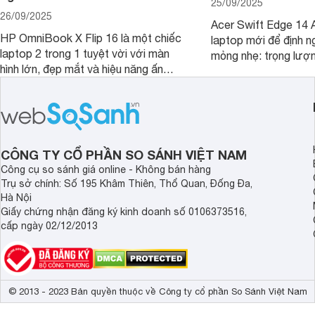
25/09/2025
26/09/2025
Acer Swift Edge 14 A
HP OmniBook X Flip 16 là một chiếc
laptop mới để định ng
laptop 2 trong 1 tuyệt vời với màn
mỏng nhẹ: trọng lượ
hình lớn, đẹp mắt và hiệu năng ấn
nhưng có màn hình O
tượng, nhưng điểm đặc biệt nhất là
cao tuyệt đẹp cùng h
mức giá vô cùng hấp dẫn, biến nó trở
năng AI hàng đầu, đ
thành một lựa chọn “đáng đồng tiền
của một thiết bị doa
bát gạo” trên thị trường.
CÔNG TY CỔ PHẦN SO SÁNH VIỆT NAM
Công cụ so sánh giá online - Không bán hàng
Trụ sở chính: Số 195 Khâm Thiên, Thổ Quan, Đống Đa,
Hà Nội
Giấy chứng nhận đăng ký kinh doanh số 0106373516,
cấp ngày 02/12/2013
© 2013 - 2023 Bản quyền thuộc về Công ty cổ phần So Sánh Việt Nam