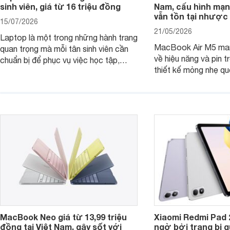
sinh viên, giá từ 16 triệu đồng
Nam, cấu hình mạ
vẫn tồn tại nhược
15/07/2026
21/05/2026
Laptop là một trong những hành trang
MacBook Air M5 man
quan trọng mà mỗi tân sinh viên cần
về hiệu năng và pin t
chuẩn bị để phục vụ việc học tập,
thiết kế mỏng nhẹ qu
nghiên cứu và cả nhu cầu làm thêm.
tiếp tục là lựa chọn 
Nếu ưu tiên một thiết bị gọn nhẹ, hiệu
việc và học tập hàng
năng ổn định, bền bỉ cùng mức giá dễ
tiếp cận, dưới đây là những mẫu
MacBook đáng cân nhắc dành cho
tân sinh viên.
MacBook Neo giá từ 13,99 triệu
Xiaomi Redmi Pad 
đồng tại Việt Nam, gây sốt với
ngờ bởi trang bị 