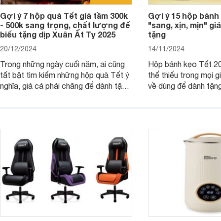
Gợi ý 7 hộp quà Tết giá tầm 300k
Gợi ý 15 hộp bánh
- 500k sang trọng, chất lượng để
"sang, xịn, mịn" giá
biếu tặng dịp Xuân Ất Tỵ 2025
tặng
20/12/2024
14/11/2024
Trong những ngày cuối năm, ai cũng
Hộp bánh kẹo Tết 20
tất bật tìm kiếm những hộp quà Tết ý
thể thiếu trong mọi g
nghĩa, giá cả phải chăng để dành tặng
về dùng để dành tặng
cho người thân, bạn bè, đồng nghiệp.
bè hoặc để chưng tr
Hãy để Websosanh.vn giới thiệu cho
tiên. Trong bài viết
bạn 7 mẫu hộp quà Tết giá tầm 300k
sẽ giới thiệu cho bạ
- 500k đẹp mắt nhé.
2025 mới vừa sang, 
mua sắm cuối năm.