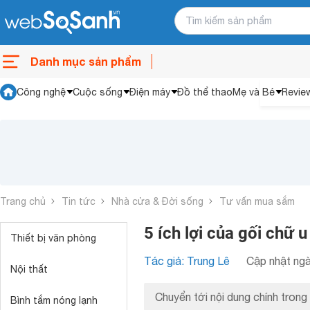
Danh mục sản phẩm
Công nghệ
Cuộc sống
Điện máy
Đồ thể thao
Mẹ và Bé
Revie
Trang chủ
Tin tức
Nhà cửa & Đời sống
Tư vấn mua sắm
5 ích lợi của gối chữ 
Thiết bị văn phòng
Tác giả: Trung Lê
Cập nhật ngà
Nội thất
Chuyển tới nội dung chính trong 
Bình tắm nóng lạnh