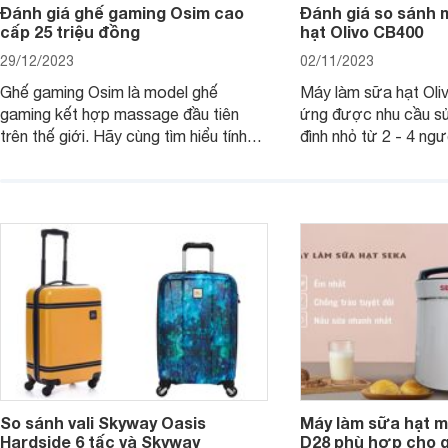
Đánh giá ghế gaming Osim cao
Đánh giá so sánh 
cấp 25 triệu đồng
hạt Olivo CB400
29/12/2023
02/11/2023
Ghế gaming Osim là model ghế
Máy làm sữa hạt Ol
gaming kết hợp massage đầu tiên
ứng được nhu cầu sử
trên thế giới. Hãy cùng tìm hiểu tính
đình nhỏ từ 2 - 4 ng
năng và chất lượng của sản phẩm
qua bài đánh giá dướ
ngay trong bài viết sau.
hơn về dòng máy này
So sánh vali Skyway Oasis
Máy làm sữa hạt m
Hardside 6 tấc và Skyway
D28 phù hợp cho gi