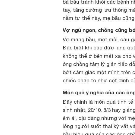
bà bầu tránh khỏi các bệnh n
tay, tăng cường lưu thông máu
nằm tư thế này, mẹ bầu cũng 
Vợ ngủ ngon, chồng cũng bớ
Vợ mang bầu, mệt mỏi, cáu gắ
Đặc biệt khi các đức lang qu
không thể ở bên mát xa cho v
ông chồng tâm lý gián tiếp d
bớt cảm giác một mình trên c
chiếc chân to như cột đình c
Món quà ý nghĩa của các ôn
Đây chính là món quà tinh tế
sinh nhật, 20/10, 8/3 hay gián
êm ái, dịu dàng nhưng với m
lỏng người suốt thai kỳ vất v
bầu hiệu quả của các ông ch